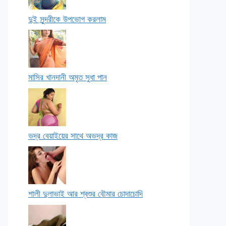
দুই সুন্দরীকে উপভোগ করলাম
মাসির খানদানী অমৃত সুধা পান
ভদ্র বেয়াইয়ের সাথে অভদ্র কাজ
শালী দুলাভাই আর শ্বশুর বৌমার চোদাচোদি