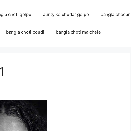
ngla choti golpo
aunty ke chodar golpo
bangla chodar
bangla choti boudi
bangla choti ma chele
1