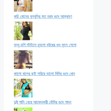
কচি বোনের বুলবুলির মত নরম গুদে আক্রমণ
বন্ধু ডগি স্টাইলে চুদলো বউয়ের গুদ ফুলে গেলো
কালো বালের ছাট সরিয়ে ভালো দিদির গুদে ধোন
দুষ্টু পানি খেয়ে আবেদনময়ী বৌদির গুদে গাদন