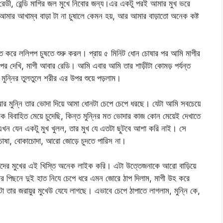
েডী, রেন্ডি মাগির জল মুখে নিবোর জন্য।এর একটু পরই আমার মুখ ভরে
মার আখাম্ব বাড়া টা না চুষালে কেমন হয়, আর আমার বাড়াতো অনেক কষ্ট
ের মত করে ললিপপ চুষতে শুরু করল। প্রায় ৫ মিনিট ধোন চোষার পর আমি মাগীর
 পর দেখি, মাগী আবার রেডি। আমি এবার আমি তার শাড়ীটা কোমড় পর্যন্ত
 মুন্নির তুলতুলে শরীর এর উপর শুয়ে পড়লাম।
 মুন্নি তার ভোদা দিয়ে আমা ধোনটা চেপে চেপে ধরছে। যেটা আমি সবচেয়ে
েক বিবাহিত মেয়ে চুদেছি, কিন্ত মুন্নির মত ভোদার কাজ কোন মেয়েই দেখাতে
্নি এখন যেন একটু মুখ খুলল, তার মুখ যে এতটা ছুটবে আশা করি নাই। সে
ষা, বোকাচোদা, আরো জোড়ে চুদতে পারিস না।
র মুখের এই খিস্তি অনেক লাইক করি। এটা উত্তেজনাকে আরো বাড়িয়ে
র পিছনে দুই হাত নিযে চেপে ধরে এমন জোরে ঠাপ দিলাম, মাগী উহ করে
 তার জরায়ুর মুখেউ যেযে লাগছে। এভাবে চেপে ঠাপাতে লাগলাম, মুন্নি কে,