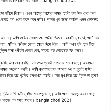
়ে তার গিরিখাতটাকে চেপে ধরে আছে। bangla choti 2021
াতটা গলিয়ে দিলাম। এখন আস্তে আস্তে আমার হাতটা তার উরু বেয়ে চলে
োদার বাল গুলো যত্ন করে কাটা। আমার খুব ইচ্ছে করছিল এমন ভোদাটার
়ে আসল। আমি হারিয়ে গেলাম তার শাড়ীর ভিতরে। মাথাটা ঢুকাতেই আমি তার
াম, মুন্নির শরীরটা কেমন মোচর দিয়ে উঠল। আমি তখন দুই হাত দিয়ে
মুন্নির সারা শরীরটা কেমন যেন, সাপের মত মোচরাতে শুরু করল।
ুকাচ্ছি আর বের করছি। সে তখন পুরোই মাতালের মত করছে। আমাদের
মরা উপভোগ করছি। আমি ক্রমাগত তার রসালো গুদ টা চুষেই যাচ্ছি।
গুল দিয়ে তার পুটকির চারপাশটা নাড়ছি। আর মুখ দিয়ে তার ক্লিট টা চুষেই
। মুন্নি দেখি কাটা মুরগীর মত তড়পাচ্ছে। আমি আরো জোড়ে আমার আঙ্গুল
শরীর সাপের মত প্যাচ খাচ্ছে। bangla choti 2021