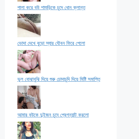
পালা করে বউ শাশুড়িকে চুদে ধোন ক্লান্ত
ভোদা দেখে বুড়ো স্যার যৌবন ফিরে পেলো
ভুল বোঝাবুঝি দিয়ে শুরু চোদাচুদি দিয়ে মিষ্টি সমাপ্তি
আমার বউকে দুইজন চুদে প্রেগন্যান্ট করলো