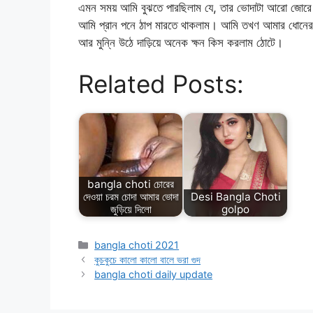
এমন সময় আমি বুঝতে পারছিলাম যে, তার ভোদাটা আরো জোরে 
আমি প্রান পনে ঠাপ মারতে থাকলাম। আমি তখণ আমার ধোনের স
আর মুন্নি উঠে দাড়িয়ে অনেক ক্ষন কিস করলাম ঠোটে।
Related Posts:
bangla choti চোরের
দেওয়া চরম চোদা আমার ভোদা
Desi Bangla Choti
জুড়িয়ে দিলো
golpo
Categories
bangla choti 2021
কুচকুচে কালো কালো বালে ভরা গুদ
bangla choti daily update