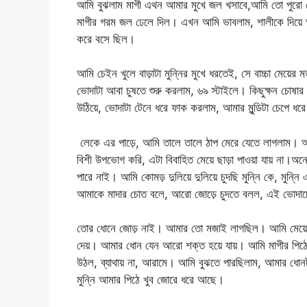
আমি বুঝলাম মাগী এথন আমার মুখে জল খসাবে,আমি তো পুরো র
মাগীর গরম জল ঢেলে দিল। এখন আমি ভাবলাম, শালীকে দিয়ে আ
করে বসে ছিল।
আমি চেইন খুলে বাড়াটা মুন্নির মুখে ধরতেই, সে বাচ্চা মেয়
ভোদাটা আবা চুষতে শুরু করলাম, ৬৯ স্টাইলে। কিছুক্ষন চোষার
উঠিয়ে, ভোদাটা টেনে ধরে ফাক করলাম, আমার মুন্ডিটা চেপে ধরে
লেকে এর পাড়ে, আমি তালে তালে ঠাপ মেরে যেতে লাগলাম। আর
বিশী উপভোগ করি, এটা বিবাহিত মেয়ে ছাড়া পাওয়া যায় না।অন
পারে নাই। আমি কোমড় দুলিয়ে দুলিয়ে চুদছি মুন্নি কে, মুন
আমাকে মাদার চোত বলে, আরো জোড়ে চুদতে বলল, এই ভোদাচো
তোর ধোনে জোড় নাই। আমার তো মজাই লাগছিল। আমি মেয়েদে
দেয়। আমার ধোন যেন আরো শক্ত হয়ে যায়। আমি মাগীর পিঠে
উঠল, ব্যাথায় না, আরামে। আমি বুঝতে পারছিলাম, আমার ধোনটা
মুন্নি আমার পিঠে খুব জোরে ধরে আছে।