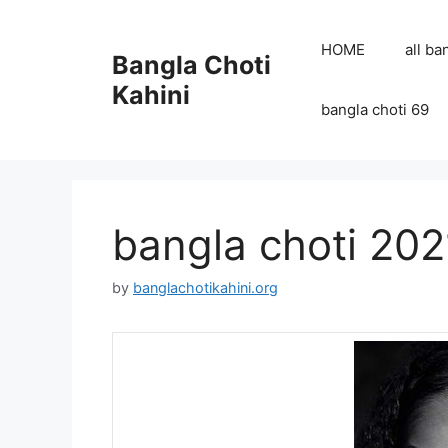
Skip
to
HOME
all ba
Bangla Choti
content
Kahini
bangla choti 69
bangla choti 202
by
banglachotikahini.org