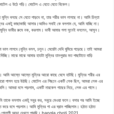
 মোটেল এ উঠে পড়ি। মোটেল এ যেতে যেতে বিকেল।
খি মুন্নি বলছে সে যেতে পাড়বে না, তার শরীর ভাল লাগছে না। আমি চিন্তা
্নির একটু কাছাকাছি আসার।আমিও সবাই কে বললাম যে, আমি যাচ্ছি না।
 মুন্নি ভাবীর রুমে নক, করলাম। ভাবী আমার গলা সুনেই বললেন, আসুন।
ভাল লাগবে।মুন্নি বলল, চলুন। মেয়েটা দেখি ঘুমিয়ে পড়েছে। তাই আমরা
দিচ্ছি। মাঝে মাঝে আমার হাতটা মুন্নির তানপুরার মত পাছাটাতে বাড়ি
।
আমি আস্তে আস্তে মুন্নির আরো কাছে ঘেসে হাটছি। মুন্নির শরীর এর
 আরো পাগল হয়ে উঠছি। মোটেল এর পিছনে একটি লেক ছিল, আমরা লেক এর
 বসি। আমরা বসে পড়লাম, একটি নারকেল গাছের নিচে, লেক এর পাসে।
ি তাকে বললাম একটু সবুর কর, সবুরে মেওয়া ফলে। বসার পর আমি ইচ্ছে
ত করে বসে পড়লাম। আমি মুন্নির গা এর ঘ্রান পাচ্ছিলাম। হঠাত হঠাত
বুকের গোলাপী আভা দেখতে পারছি। bangla choti 2021