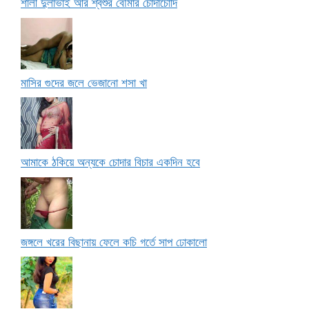
শালী দুলাভাই আর শ্বশুর বৌমার চোদাচোদি
মাসির গুদের জলে ভেজানো শসা খা
আমাকে ঠকিয়ে অন্যকে চোদার বিচার একদিন হবে
জঙ্গলে খরের বিছানায় ফেলে কচি গর্তে সাপ ঢোকালো