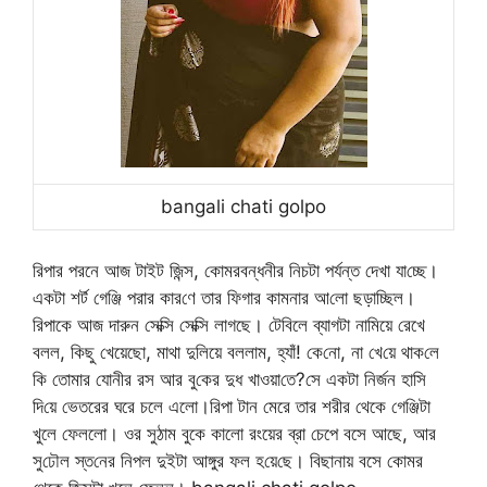
bangali chati golpo
রিপার পরনে আজ টাইট জিন্স, কোমরবন্ধনীর নিচটা পর্যন্ত দেখা যা‌চ্ছে।
একটা শর্ট গেঞ্জি পরার কার‌ণে তার ফিগার কামনার আ‌লো ছড়া‌চ্ছিল।
রিপাকে আজ দারুন সে‌ক্সি সে‌ক্সি লাগছে। টেবিলে ব্যাগটা নামিয়ে রেখে
বলল, কিছু খেয়েছো, মাথা দুলিয়ে বললাম, হ্যাঁ! কে‌নো, না খে‌য়ে থাক‌লে
কি তোমার যোনীর রস আর বু‌কের দুধ খাওয়া‌তে?সে একটা নির্জন হা‌সি
দি‌য়ে ভেতরের ঘরে চলে এলো।রিপা টান মেরে তার শরীর থেকে গেঞ্জিটা
খুলে ফেললো। ওর সুঠাম বুকে কালো রংয়ের ব্রা চেপে বসে আছে, আর
সু‌ঢৌল স্ত‌নের নিপল দুইটা আঙ্গুর ফল হ‌য়ে‌ছে। বিছানায় বসে কোমর