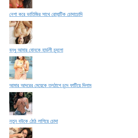
নেশা করে ভাতিজির সাথে রোমান্টিক চোদাচোদি
বন্ধু আমার বোনকে হার্ডলী চুদলো
আমার আদরের মেয়েকে তলঠাপে চুদে ফাটিয়ে দিলাম
নতুন বউকে ঠোঠ লাগিয়ে চোদা