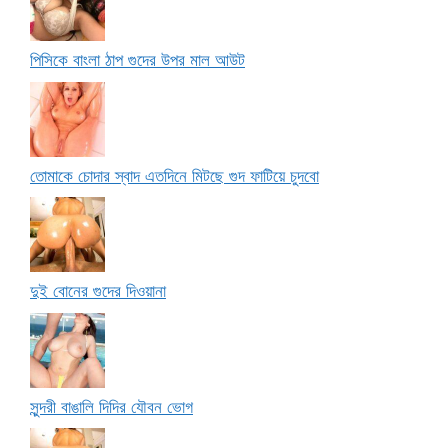
পিসিকে বাংলা ঠাপ গুদের উপর মাল আউট
তোমাকে চোদার স্বাদ এতদিনে মিটছে গুদ ফাটিয়ে চুদবো
দুই বোনের গুদের দিওয়ানা
সুন্দরী বাঙালি দিদির যৌবন ভোগ