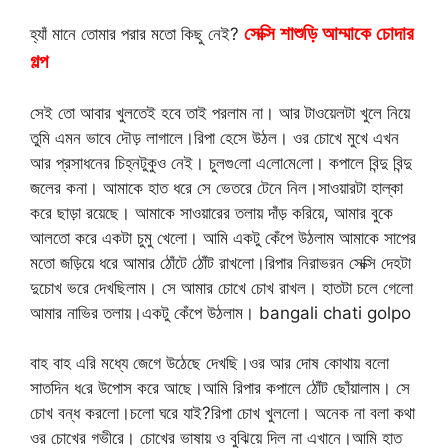
সেক্সি শাশুড়ি আম্মাকে চোদার
হ্যাঁ মানে তোমার পরার মতো কিছু নেই?
গল্প
সেই তো আবার খুলতেই হবে তাই পরলাম না। আর টাওয়েলটা খুলে নিয়ে
তুমি এমন ভাবে দৌড় লাগালে।রিপা হেসে উঠল। ওর চোখে মুখে এখন
আর প্রসাধনের চিহ্নটুকুও নেই। চুলগু‌লো এ‌লো‌মে‌লো। কপালে বিন্দু বিন্দু
জলের কনা। আমাকে হাত ধরে সে ভেতরে টেনে নিল।সাওয়ারটা হাল্কা
করে ছাড়া রয়েছে। আমাকে সাওয়ারের তলায় দাঁড় করিয়ে, আমার বুকে
আলতো করে একটা চুমু খেলো। আমি একটু কেঁপে উঠলাম আমাকে সাপের
মতো জড়িয়ে ধরে আমার ঠোঁটে ঠোঁট রাখলো।রিপার নিরাভরন সে‌ক্সি দেহটা
দুচোখ ভরে দেখছিলাম। সে আমার চোখে চোখ রাখল। হাতটা চলে গেলো
আমার নাভির তলায়।একটু কেঁপে উঠলাম। bangali chati golpo
বাহ বাহ এরি মধ্যে জেগে উঠেছে দেখছি।ওর আর দোষ কোথায় বলো
সাতদিন ধ‌রে উপোস করে আছে।আমি রিপার কপালে ঠোঁট ছোঁয়ালাম। সে
চোখ বন্ধ করলো।চলো ঘরে যাই?রিপা চোখ খুললো। অনেক না বলা কথা
ওর চোখের গভীরে। চোখের ভাষায় ও বুঝিয়ে দিল না এখানে।আমি হাত