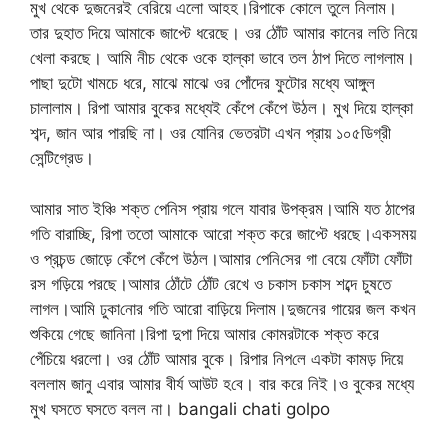
মুখ থেকে দুজনেরই বেরিয়ে এলো আহহ।রিপাকে কোলে তুলে নিলাম।
তার দুহাত দিয়ে আমাকে জাপ্টে ধরেছে। ওর ঠোঁট আমার কানের লতি নিয়ে
খেলা করছে। আমি নীচ থেকে ওকে হাল্কা ভাবে তল ঠাপ দিতে লাগলাম।
পাছা দুটো খামচে ধরে, মাঝে মাঝে ওর পোঁদের ফুটোর মধ্যে আঙ্গুল
চালালাম। রিপা আমার বুকের মধ্যেই কেঁপে কেঁপে উঠল। মুখ দিয়ে হাল্কা
শব্দ, জান আর পারছি না। ওর যো‌নির ভেতরটা এখন প্রায় ১০৫ডিগ্রী
সেন্টিগ্রেড।
আমার সাত ইঞ্চি শক্ত পে‌নিস প্রায় গলে যাবার উপক্রম।আমি যত ঠাপের
গতি বারাচ্ছি, রিপা ততো আমাকে আরো শক্ত করে জাপ্টে ধরছে।একসময়
ও প্রচন্ড জোড়ে কেঁপে কেঁপে উঠল।আমার পে‌নি‌সের গা বেয়ে ফোঁটা ফোঁটা
রস গড়িয়ে পরছে।আমার ঠোঁটে ঠোঁট রেখে ও চকাস চকাস শব্দে চুষতে
লাগল।আমি ঢুকা‌নোর গতি আরো বাড়িয়ে দিলাম।দুজনের গায়ের জল কখন
শুকিয়ে গেছে জানিনা।রিপা দুপা দিয়ে আমার কোমরটাকে শক্ত করে
পেঁচিয়ে ধরলো। ওর ঠোঁট আমার বুকে। রিপার নিপ‌লে একটা কামড় দিয়ে
বললাম জানু এবার আমার বীর্য আউট হ‌বে। বার করে নিই।ও বুকের মধ্যে
মুখ ঘসতে ঘসতে বলল না। bangali chati golpo