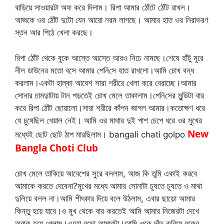
বাড়িয়ে সাওয়ারটা অফ করে দিলাম। রিপা আমার ঠোঁটে ঠোঁট রাখল।
আজকে ওর ঠোঁট দুটো যেন আরো নরম লাগছে। আমার হাত ওর নিরাভরণ
স্তন আর পিঠে খেলা করছে।
রিপা ঠোঁট থেকে বুকে আস্তে আস্তে আরও নিচে নামছে।শেষে হাঁটু মুরে
নীল ডাউনের মতো বসে আমার পে‌নি‌সে হাত রাখলো।আমি চোখ বন্ধ
করলাম।একটা হাল্কা আবেশ সারা শরীরে খেলা করে বেরাচ্ছে।আমার
সোনার চামড়াটায় টান পড়তেই চোখ মেলে তাকালাম।পে‌নি‌সের মুন্ডিটা বার
করে রিপা ঠোঁট ছোয়ালো।সারা শরীরে কাঁপন জাগল আমার।কতোক্ষণ ধরে
যে চুষেছিল খেয়াল নেই। আমি ওর মাথার দুই পাশ চেপে ধরে ওর মুখের
New
মধ্যেই ছোট ছোট ঠাপ মারছিলাম। bangali chati golpo
Bangla Choti Club
চোখ মেলে তাকিয়ে আবেশের সুরে বললাম, আজ কি তুমি একাই করবে
আমাকে করতে দেবেনা?মুখের মধ্যে আমার সোনাটা চুষতে চুষতে ও মাথা
দুলিয়ে বলল না।আমি শীৎকার দিয়ে বলে উঠলাম, এবার ছাড়ো আমার
কিন্তু হয়ে যাবে।ও মুখ থেকে বার করতেই আমি আমার নিজেরটা দেখে
অবাক হয়ে গেলাম।এতো বড়ো আমারটা।আমি ওকে দাঁড় করিয়ে বুকের