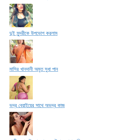
দুই সুন্দরীকে উপভোগ করলাম
মাসির খানদানী অমৃত সুধা পান
ভদ্র বেয়াইয়ের সাথে অভদ্র কাজ