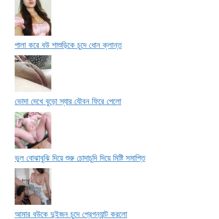
পালা করে বউ শাশুড়িকে চুদে ধোন ক্লান্ত
ভোদা দেখে বুড়ো স্যার যৌবন ফিরে পেলো
ভুল বোঝাবুঝি দিয়ে শুরু চোদাচুদি দিয়ে মিষ্টি সমাপ্তি
আমার বউকে দুইজন চুদে প্রেগন্যান্ট করলো