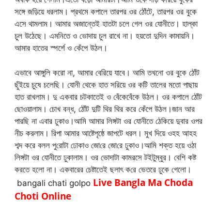
সঙ্গে জড়িয়ে ধরলাম। প্রথমে কপালে তারপর ওর ঠোঁটে, তারপর ওর বুকে
এসে থামলাম। আমার অজান্তেই হাতটা চলে গেল ওর যোনীতে। হাল্কা
চুল উঠেছে। এমনিতে ও ভোদায় চুল রাখে না। হয়তো দুদিন কামায়নি।
আমার হাতের স্পর্শে ও কেঁপে উঠল।
এভাবে আঙ্গুলি করো না, আমার বেরিয়ে যাবে। আমি তখনো ওর বুকে ঠোঁট
ছুঁইয়ে চুষে চলেছি। যোনী থেকে হাত সরিয়ে ওর কটি তালের মতো পাছায়
হাত রাখলাম। দু একবার চটকাতেই ও বেঁকেবেঁকে উঠল। ওর কপালে ঠোঁট
ছোওয়ালাম। চোখ বন্ধ, ঠোঁট দুটি থির থির করে কেঁপে উঠল।জান আর
পারছি না এবার ঢুকাও।আমি আমার লিঙ্গটা ওর যোনীতে ঠেকিয়ে দুবার ওপর
নীচ করলাম। রিপা আমার আষ্টেপৃষ্ঠে জাপটে ধরল। মুখ দিয়ে ওহহ আহহ
শব্দ করে বলল পু‌রোটা ঢোকাও জো‌রে জো‌রে ঢুকাও।আমি শক্ত হয়ে ওঠা
লিঙ্গটা ওর যোনীতে ঢুকালাম। ওর ভোদাটা কামরসে টইটুম্বুর। বেশি কষ্ট
করতে হলো না। একবারের চেষ্টাতেই ছলাৎ ক‌রে ভেতরে ঢুকে গেলো।
Live Bangla Ma Choda
bangali chati golpo
Choti Online