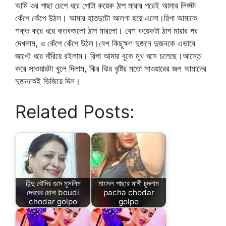
আমি ওর পাছা চেপে ধরে গোটা কয়েক ঠাপ মারার পরেই আমার লিঙ্গটা
কেঁপে কেঁপে উঠল। আমার হাতদুটো আলগা হয়ে এলো।রিপা আমাকে
শক্ত করে ধরে কতকগুলো ঠাপ মারলো। বেশ কয়েকটা ঠাপ মারার পর
দেখলাম, ও কেঁপে কেঁপে উঠল।বেশ কিছুক্ষণ দুজনে দুজনকে এভাবে
জাপ্টে ধরে দাঁরিয়ে রইলাম। রিপা আমার বুকে মুখ ঘসে চলেছে।আস্তে
করে সাওয়ারটা খুলে দিলাম, ঝির ঝির বৃষ্টির মতো সাওয়ারের জল আমাদের
দুজনকেই ভিজিয়ে দিল।
Related Posts:
হিন্দু বৌদির গুদে মুসলিম
মাংসল পাছার মাগী চুদলাম
দেবরের চোদা boudi
pacha chodar
chodar golpo
golpo