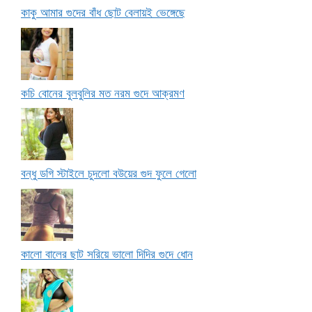
কাকু আমার গুদের বাঁধ ছোট বেলায়ই ভেঙ্গেছে
কচি বোনের বুলবুলির মত নরম গুদে আক্রমণ
বন্ধু ডগি স্টাইলে চুদলো বউয়ের গুদ ফুলে গেলো
কালো বালের ছাট সরিয়ে ভালো দিদির গুদে ধোন