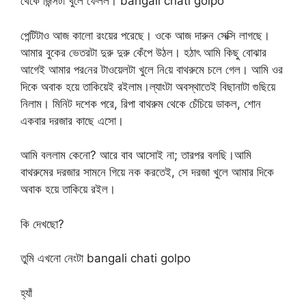
থেকে জিন্সটা খুলে ফেলল। bangali chati golpo
পেন্টিটাও আজ কালো রংয়ের পরেছে। ওকে আজ দারুন সেক্সি লাগছে।
আমার বুকের ভেতরটা দুরু দুরু কেঁপে উঠল। হঠাৎ আমি কিছু বোঝার
আগেই আমার পর‌নের টাওয়েলটা খুলে নি‌য়ে বাথরুমে চলে গেল। আমি ওর
দিকে অবাক হয়ে তাকিয়েই রইলাম।ল্যাংটা অবস্থাতেই বিছানাটা গুছিয়ে
নিলাম। মিনিট দশেক পরে, রিপা বাথরুম থেকে চেঁচিয়ে ডাকল, শোন
একবার দরজার কাছে এসো।
আমি বললাম কেনো? আরে বাব আসোই না; তারপর বলছি।আমি
বাথরুমের দরজার সামনে গিয়ে নক করতেই, সে দরজা খুলে আমার দিকে
অবাক হয়ে তাকিয়ে রইল।
কি দেখছো?
তুমি এখনো নেংটা bangali chati golpo
হ্যাঁ