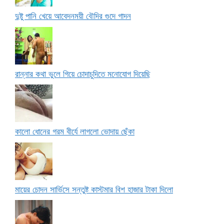
দুষ্টু পানি খেয়ে আবেদনময়ী বৌদির গুদে গাদন
রান্নার কথা ভুলে গিয়ে চোদাচুদিতে মনোযোগ দিয়েছি
কালো ধোনের গরম বীর্যে লাগলো ভোদায় ছেঁকা
মায়ের চোদন সার্ভিসে সন্তুষ্ট কাস্টমার বিশ হাজার টাকা দিলো