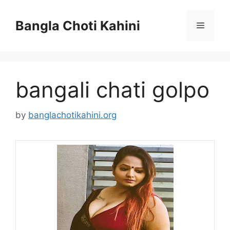
Skip
to
Bangla Choti Kahini
Menu
content
bangali chati golpo
by
banglachotikahini.org