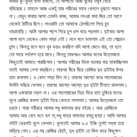
মাথায় কু-বুদ্ধি বাসা বাধলো, যে আপাতো আজ ঘুমের ওষুধ খেয়ে
ঘমিয়েছে। তাহলে আজ একটু তার শরীরের সাথে খেললে বুঝতে পারবে
না। যেমুন মাথায় আসা তেমনি কাজ, আমার লাওরা বাবা জ্বি তো আগে
থেকেই ঠাটিয়ে ছিল। লাওরাটা তো আমাকে ঠেলছিলো গিয়ে চুদ
তাড়াতাড়ি। আমি আপার পাশে গিয়ে চুপ চাপ শুয়ে পড়লাম। দুইবার আপা
আপা বলে ডেকেও কোন সাড়া নেই। মনে মনে ভাবলাম এই তো গোল্ডেন
চান্স। কিন্তু মনে মনে খুব ভয়ও করছিল যদি আপা জেনে যায়, তা হলে
তো সারে সর্বনাশ হয়ে যাবে। কিন্তু তারপরও আমার মনের উত্তেজনা
কিছুতেই থামাতে পারছিলাম। আপার শরীরের দিকে যতবার বার তাকাচ্ছিলাম
ততই আমার নেশা বাড়ছিল। তারপর ধীরে ধীরে রোজির দুধ দুইটার উপর
হাত রাখলাম। ও কোন সাড়া দিল না। তারপর আস্তে করে সালোয়ারের
উর্নাটা সরিয়ে ফেলাম। তারপর আস্তে আস্তে দুধ দুইটা টিপতে থাকলাম।
আপা একবারো নড়ল না। এর সালোয়ারের নিচে দিয়ে হাত ঢুকিয়ে মনের
সুখে রোজির কমলা দুইটা নিয়ে খেলতে লাগলাম। আমার উত্তেজনা তো
চরমে। সারা শরীররে আমার শুধু কামনার ঝড় বইছে। আর রোজিকে
আমার আর বোন মনে হল না,শুধু মাত্র কামনার বস্তু ছাড়া। আমি আমার
নাইট ড্রেসটা খুলে ফেলাম। খুলতেই আমার ৬.৫ ইঞ্চি নুনটা লম্বা হয়ে
দাড়িয়ে গেল। এর পর রোজির ঠোটে, দুধ দুইটা তে কিস করে কিছুক্ষণ