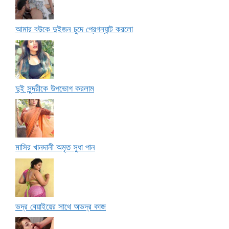
আমার বউকে দুইজন চুদে প্রেগন্যান্ট করলো
দুই সুন্দরীকে উপভোগ করলাম
মাসির খানদানী অমৃত সুধা পান
ভদ্র বেয়াইয়ের সাথে অভদ্র কাজ