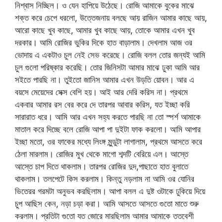
নিশ্বাস নিচ্ছিল। ও যেন হাপিয়ে উঠেছে। রোজি আমাকে বুকের মাঝে
শক্ত করে চেপে ধরলো, উত্তেজনায় বলছে আয় রাজিন আমার কাছে আয়,
আরো কাছে খুব কাছে, আমার খুব কাছে আয়, তোকে আমার এখন খুব
দরকার। আমি রোজির ভুকির দিকে হাত বাড়ালাম। দেখলাম আজ ওর
ভোদায় এ একটাও চুল নেই সেভ করেছে। রোজি বলল তোর জন্যই আমি
চুল গুলো পরিষ্কার করেছি। তোর জিনিসটা আমার মাঝে ঢুকা আমি আর
সইতে পারছি না। তুইতো জানিস আমার এখন উড়তি য়োবন। আর এ
বয়সে মেয়েদের সেক্স বেশি হয়। আই আর দেরি করিস না। প্রথমে
একবার আমার রস বের করে দে তারপর আবার করিস, যত ইচ্ছা করি
সারারাত ধরে। আমি আর এখন সহ্য করতে পারছি না তো স্পর্শ আমাকে
মাতাল করে দিচ্ছে বলে রোজি আপা পা দুইটা ফাক করলো। আমি আপার
ইচ্ছা মতো, ওর ফাকের মধ্যে লিংঙ্গ মুন্ডুটা লাগালাম, প্রথমে আসতে করে
ঠেলা মারলাম। রোজির মুখ থেকে মাগো শব্দটি বেরিয়ে এল। আস্তে
আস্তে চাপ দিতে থাকলাম। তারপর রোজির দুদ,পাছাতে হাত বুলাতে
থাকলাম। তলপেটে কিস করলাম। কিন্তু নড়লাম না আমি ওর যোনির
ভিতেরর গরমটা অনুভব করছিলাম। আপা বলল এ দুষ্ট ওটাকে ঢুকিয়ে দিয়ে
চুপ আছিস কেন, নড়া চড়া করা। আমি আসতে আসতে গুতো মাতে শুরু
করলাম। প্রতিটা গুতো যত জোরে মারছিলাম আমার আমাকে ততবেশী