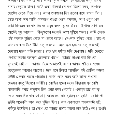
আমার আপার নাম রোজি। আম্মা প্লান করলো ১সপ্তাহের জন্য মামার
বাসায় বেড়াতে যাবে। আমি একা থাকবো সে কথা চিন্তা করে, আপাকে
হোষ্টেল থেকে নিয়ে এল। আম্মা তারপরের দিন রাতের বাসে রওনা দিল।
রাতে আপা আর আমি একসাথে খাওয়া শেষে করলাম, আপা ওষুধ খেল।
আমি জিজ্ঞেস করলাম কিসের ওষুদ বলল-ঘুমের ঔষধ। ইদানিং নাকি ওর
মোটেই ঘুষ আসেনা। কিছুক্ষণের মধ্যেই আপা ঘুমিয়ে পড়ল। আমি ডেকে
টেষ্ট করলাম ঘুমিয়ে গেছে না জেগে আছে। দেখলাম ঘুমিয়ে গেছে। তারপর
আসাতে করে উঠে টিভি চালু করলাম। এক্স এক্স চ্যানের চালু করতেই
দেখলাম দারুণ মভি চলছে। রাত ২টা পর্যন্ত মভি দেখলাম। মভি দেখতে
দেখতে আমার অবস্থা একেবারে খারাপ। আমার লাওরা বাবা জি তো
ঘুমাতেই চাই না। আপার দিকে তাকাতেই আমার আমার শরীরের মধ্যে
উত্তেজনা আরোও বারলো। মনে মনে চিন্তা আসছিল যদি রোজির কমলা
দুইটা একবার ধরতে পারতাম। অথচ কোন সময় আমি তাকে কখনো
সেক্সের বস্তু হিসেবে ভাবিনি। রোজির ঘুমের মধ্যে বিছানায় খুব বেশি
লাফালাফি করার অভ্যাস ছিল ছোট্ট কাল থেকেই। এজন্য তার কাপড়
কোন সময় ঠিক থাকতো না। আজকেও তার ব্যতিক্রম হয়নি। রোজি পা
দুইটা অনেকটা ফাক করে ঘুমিয়ে ছিল। আর একপায়ের পায়জামাটা হাটু
পর্যন্ত উঠেছিল। তা দেখে তো আমার মাথায় আরো মাল উঠে গেল। তখনি