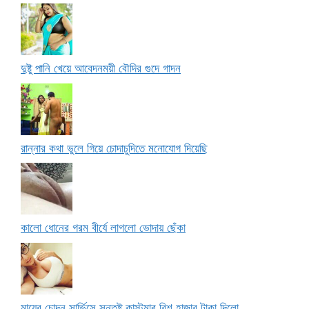
দুষ্টু পানি খেয়ে আবেদনময়ী বৌদির গুদে গাদন
রান্নার কথা ভুলে গিয়ে চোদাচুদিতে মনোযোগ দিয়েছি
কালো ধোনের গরম বীর্যে লাগলো ভোদায় ছেঁকা
মায়ের চোদন সার্ভিসে সন্তুষ্ট কাস্টমার বিশ হাজার টাকা দিলো