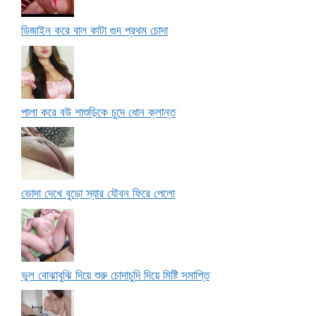
ডিজাইন করে বাল কাটা গুদ প্রথম চোদা
পালা করে বউ শাশুড়িকে চুদে ধোন ক্লান্ত
ভোদা দেখে বুড়ো স্যার যৌবন ফিরে পেলো
ভুল বোঝাবুঝি দিয়ে শুরু চোদাচুদি দিয়ে মিষ্টি সমাপ্তি