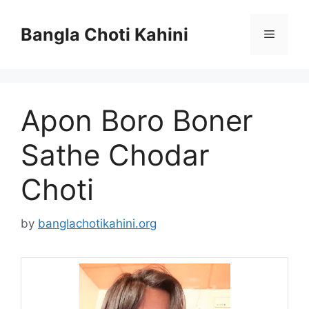
Skip
to
Bangla Choti Kahini
Menu
content
Apon Boro Boner
Sathe Chodar
Choti
by
banglachotikahini.org