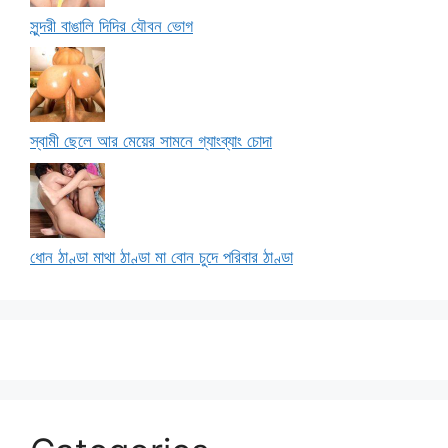
সুন্দরী বাঙালি দিদির যৌবন ভোগ
স্বামী ছেলে আর মেয়ের সামনে গ্যাংব্যাং চোদা
ধোন ঠাণ্ডা মাথা ঠাণ্ডা মা বোন চুদে পরিবার ঠাণ্ডা