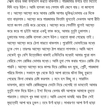
সেক্সি বডির মজা উপভোগ করতে থাকলাম। পায়জামার উপরে হাত দিতেই
দিদি নড়ে উঠল। আমি হালকা ভয় পেলাম যদি জেগে যায়। না জাগলো
না। আস্তে আস্তে করে আবার রোজি আপার ভুকির/ভোদায় এর দিকে
হাত বাড়ালাম। আস্তে করে পায়জামার ফিতাটা খুলতেই দেখলাম আপা রীতি
মতো জংগল তেরি করে রেখেছে। আস্তে করে পেনটিটা খুলেই আস্তে
করে করে পা দুইটা আরো একটু ফাক করে, আমার নুনুটা ঢুকালাম।
ঢুকানোর সময় রোজি হালকা কেপে উঠল। হয়তো ব্যথা পেয়েছে তাই।
আস্তে আস্তে করে ঠেলা মারতে থাকলাম। পুরোটাই ভোদাইয়ের মধ্যে
ঢুকে গেল। তারপর আস্তে আস্তে ঠাপ মারতে লাগলাম। আমি আগে
থেকেই খুব বেশি উত্তেজিত থাকাই ৫মিনিটের মধ্যেই আমার পুরো মাল
বেরিয়ে গেল রোজির ভোদার মধ্যে। আমি চুদা শেষ করার পরেও রোজি টের
পায়নি। আস্তে আস্তে করে কাপর দিয়ে রোজির গুদ মুছে, পেন্টি, পায়জামা
পরিয়ে দিলাম। সকালে ঘুম থেকে উঠে আপা রাতের ঘটনা কিছু বুঝতে
পেরেছে কিনা বোঝার চেষ্টা করলাম । মনে হল কিছু না। সারাদিন
ভাবলাম, রাতে আমি রোজিরসুন্দর দেহটা নিয়ে খেলেছি তা ভাবতেই আমার
নুনুটা লাফ দিয়ে উঠল। ইস! দিনের বেলায় যদি আপাকে আমাকে চুদতে
পারতাম। তাহলে খুব মজা হতো। আমি এগুলো ভাবছি আর ঠিক সেই
মূহুর্ত্বেই আপা ঘরে ঢুকল। তবে উর্ণা ছাড়া। সাধারণত আপা উর্ণা ছাড়া