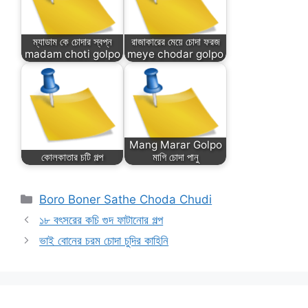
ম্যাডাম কে চোদার স্বপ্ন
রাজাকারের মেয়ে চোদা ফরজ
madam choti golpo
meye chodar golpo
Mang Marar Golpo
কোলকাতার চটি গল্প
মাগি চোদা পানু
Categories
Boro Boner Sathe Choda Chudi
১৮ বৎসরের কচি গুদ ফাটানোর গল্প
ভাই বোনের চরম চোদা চুদির কাহিনি