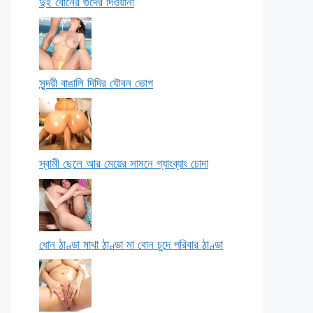
দুই বোনের গুদের দিওয়ানা
সুন্দরী বাঙালি দিদির যৌবন ভোগ
স্বামী ছেলে আর মেয়ের সামনে গ্যাংব্যাং চোদা
ধোন ঠাণ্ডা মাথা ঠাণ্ডা মা বোন চুদে পরিবার ঠাণ্ডা