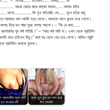
দে……” – “দিতাছি…… ভাইজান…… ওহ্হ্হ্হ্…… কি
… আরো জোরে জরে ধাক্কা মারেন…… আমার বাইর
াগো…………… কি সুখ পাইতাছি গো…… সুখে মইরা যামু
ুদতে আমারও মাল আউট হয়ে গেলো। থকথকে মালে কন্ডম ভরে গেলো।
কাপড় দিয়ে গুদ পাছা মুছে কাপড় পরলো। – “কি রে জবা……
ারটায় খুব কষ্ট পাইছি।” – “আর কষ্ট পাবি না। এখন থেকে প্রতিদিন
 যহন চাইবেন দিমু।” জবা ঘর থেকে বের হয়ে গেলো। আমিও প্যান্ট
কে প্রতিদিন জবাকে চুদবো।
কা শ্রাবন্তীর স্তন ভর্তি
মাকে চুদে চুদে গুদ লাল করে
দুধ খাওয়ার চটি
দিল লোকটা