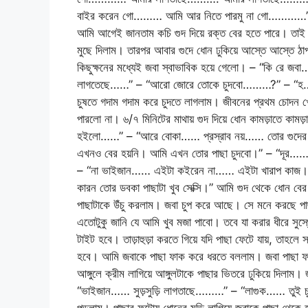
বাইর করেন গো……… আমি আর নিতে পারমু না গো…………” আমি 
আমি আগেই জানতাম কচি গুদ দিয়ে রক্ত বের হতে পারে। তাই হ
মুছে দিলাম। তারপর আবার গুদে ধোন ঢুকিয়ে আস্তে আস্তে ঠ
কিছুক্ষনের মধ্যেই জবা স্বাভাবিক হয়ে গেলো। – “কি 
লাগতেছে……” – “আরো জোরে তোকে চুদবো………?” – “হ
চুষতে গদাম গদাম করে চুদতে লাগলাম। জীবনের প্রথম চোদন খ
পারলো না। ৬/৭ মিনিটের মাথায় গুদ দিয়ে ধোন কামড়াতে কা
হইলো……” – “আরে বোকা…… প্রস্রাব নয়…… তোর গুদে
এখনও বের হয়নি। আমি এখন তোর পাছা চুদবো।” – “দূর…
– “না ভাইজান…… এইটা কইরেন না…… এইটা খারাপ কাজ।” – 
কারন তোর ডবকা পাছাটা খুব সেক্সি।” আমি গুদ থেকে ধোন বের
পাছাটাকে উঁচু করলাম। জবা চুপ করে আছে। সে মনে করছে পাছা
এতোটুকু জানি যে আমি খুব মজা পাবো। তবে যা করার ধীরে সুস
টাইট হবে। তাড়াহুড়া করতে গিয়ে যদি পাছা ফেটে যায়, তাহলে
হবে। আমি জবাকে পাছা ফাক করে ধরতে বললাম। জবা পাছা ফা
আঙ্গুলে ক্রীম লাগিয়ে আঙ্গুলটাকে পাছার ভিতরে ঢুকিয়ে দি
“ভাইজান…… সুড়সুড়ি লাগতাছে………” – “লাগুক…… তুই চুপচ