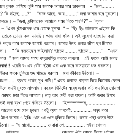
নে কন্ডম লাগিয়ে লুঙ্গি পরে জবাকে আমার ঘরে ডাকলাম। – “জবা………
…? কি হইছে……?” – “কাজ আছে, আয়………” জবা আমার ঘরে ঢুকলো।
 করছে। – “জবা, ঘন্টাখানেক আমাকে সময় দিতে পারবি?” – “ক্যান
এখন ঘন্টাখানেক ধরে তোকে চুদবো।” – “ছিঃ ছিঃ ভাইজান এইসব কি
ে তোকে চোদার কথা ভাবছি। আজ বাসা ফাঁকা। এই সুযোগ হাতছাড়া করা
শক্ত করে জবাকে জাপটে ধরলাম। জামার উপর জবার ডাঁসা দুধ টিপতে
়ে গেলো। – “ কি করতাছেন ভাইজান? ছাড়েন……… ছাড়েন………” – “এমন
ে দাও।” জবা আমার সাথে ধস্তাধস্তি করতে লাগলো। এই ফাকে আমি জবার
বার!!! খয়েরি রং এর বোঁটা দুইটা এক এক করে কামড়াতে শুরু করলাম।
 উরুর ফাকে ঢুকিয়ে গুদ খামছে ধরলাম। জবা কঁকিয়ে উঠলো। –
 ব্যথার পরেই সুখ পাবি।” এবার জবাকে ধাক্কা দিয়ে বিছানায় ফেলে
ে গুদটা চুষতে লাগলাম। কয়েক মিনিটের মধ্যে জবার কচি গুদ দিয়ে নোনতা
ুদ চোষার মজা নিতে লাগলো। নাহ্ আর দেরী করা যায়না। আমি জবার উপরে
 ঢুকতেই জবা ব্যথা পেয়ে কঁকিয়ে উঠলো। – “ইস্স্স্স্স্স্স্স্…………………
োদা গুদে ধোন ঢুকলে একটু ব্যথা লাগবেই…………… সহ্য করে
আমার ৭ ইঞ্চি ধোন ওর গুদে ঢুকিয়ে দিলাম। জবার পাছা শুন্যে উঠে
েচিয়ে উঠলো। – “ও মাগো………… ও বাবা গো…………… মইরা গেলাম
…… ভাইজান………………………… আপনার ঐটা আমার ভিতর থাইকা