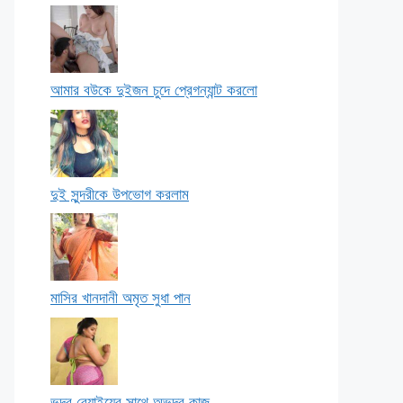
আমার বউকে দুইজন চুদে প্রেগন্যান্ট করলো
দুই সুন্দরীকে উপভোগ করলাম
মাসির খানদানী অমৃত সুধা পান
ভদ্র বেয়াইয়ের সাথে অভদ্র কাজ