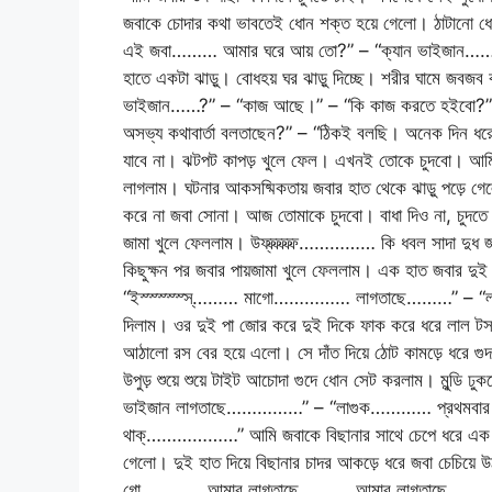
জবাকে চোদার কথা ভাবতেই ধোন শক্ত হয়ে গেলো। ঠাটানো ধো
এই জবা……… আমার ঘরে আয় তো?” – “ক্যান ভাইজান…
হাতে একটা ঝাড়ু। বোধহয় ঘর ঝাড়ু দিচ্ছে। শরীর ঘামে জবজব
ভাইজান……?” – “কাজ আছে।” – “কি কাজ করতে হইবো?” – “
অসভ্য কথাবার্তা বলতাছেন?” – “ঠিকই বলছি। অনেক দিন ধর
যাবে না। ঝটপট কাপড় খুলে ফেল। এখনই তোকে চুদবো। আমি 
লাগলাম। ঘটনার আকসষ্মিকতায় জবার হাত থেকে ঝাড়ু পড
করে না জবা সোনা। আজ তোমাকে চুদবো। বাধা দিও না, চুদত
জামা খুলে ফেললাম। উফ্ফ্ফ্ফ্ফ্ফ্…………… কি ধবল সাদা দুধ জ
কিছুক্ষন পর জবার পায়জামা খুলে ফেললাম। এক হাত জবার দুই
“ইস্স্স্স্স্স্……… মাগো…………… লাগতাছে………” – “লাগুক……
দিলাম। ওর দুই পা জোর করে দুই দিকে ফাক করে ধরে লাল টসটস
আঠালো রস বের হয়ে এলো। সে দাঁত দিয়ে ঠোট কামড়ে ধরে গ
উপুড় শুয়ে শুয়ে টাইট আচোদা গুদে ধোন সেট করলাম। মুন্ডি
ভাইজান লাগতাছে……………” – “লাগুক………… প্রথমবার আচ
থাক্………………” আমি জবাকে বিছানার সাথে চেপে ধরে এক ঠাপে 
গেলো। দুই হাত দিয়ে বিছানার চাদর আকড়ে ধরে জবা চ
গো………… আমার লাগতাছে………. আমার লাগতাছে……