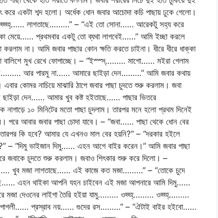
ে হাত পাছা থেকে হাত সরাতে বললাম। জবার শরীরের নিচে দুই হাত ঢুকিয়ে দুই
ৎ করে একটা শব্দ হলো। অর্ধেক ধোন জবার আচোদা কচি পাছায় ঢুকে গেলো।
… আহ্হ্হ্হ্…… লাগতাছে………” – “এই তো সোনা…… আরেকটু সহ্য করে
মেয়ে…… প্রথমবার একটু তো ব্যথা লাগবেই……” আমি ইচ্ছা করলে
েটা করলাম না। আমি জবার পাছার কোন ক্ষতি করতে চাইনা। ধীরে ধীরে ধাক্কা
জবা বালিশে মুখ রেখে ফোপাচ্ছে। – “ইস্স্স্……… মাগো…… মইরা গেলাম
 আর পারমু না…… আমারে ছাইড়া দেন………” আমি জবার কথায়
ম। এবার কোমর নাচিয়ে মাঝারি ঠাপে জবার পাছা চুদতে শুরু করলাম। জবা
 ছাইড়া দেন…… আমার খুব কষ্ট হইতাছে…… পাছার ভিতরে
নাগাড়ে ১০ মিনিটের মতো পাছা চুদলাম। তারপর মনে হলো প্রথম দিনেই
কবে। পরে আবার জবার পাছা চোদা যাবে। – “জবা…… পাছা থেকে ধোন বের
 কি হবে? আমার যে এখনও মাল বের হয়নি?” – “দরকার হইলে
 তো?” – “দিমু ভাইজান দিমু…… এহন আগে বাইর করেন।” আমি জবার পাছা
করে জবাকে চুদতে শুরু করলাম। জবাও শিৎকার শুরু করে দিলো। –
……… খুব মজা লাগতাছে…… এই কাজে কত মজা………” – “তোকে চুদে
াছে…… এহন থাইকা আপনি যহন চাইবেন এই মজা আপনারে আমি দিমু……
ারে মজা দেওনের লাইগা তৈরি হইয়া যামু……… ওহ্হ্হ্……… ওহ্হ্হ্………
ে পাগলী…… প্রস্রাব নয়…… গুদের রস………” – “ঐটাই বাইর হইবো……