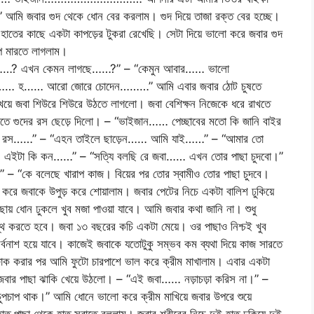
জবার গুদ থেকে ধোন বের করলাম। গুদ দিয়ে তাজা রক্ত বের হচ্ছে।
াতের কাছে একটা কাপড়ের টুকরা রেখেছি। সেটা দিয়ে ভালো করে জবার গুদ
াপ মারতে লাগলাম।
রে জবা……? এখন কেমন লাগছে……?” – “কেমুন আবার…… ভালো
…… হ…… আরো জোরে চোদেন………” আমি এবার জবার ঠোট চুষতে
েয়ে জবা শিউরে শিউরে উঠতে লাগলো। জবা বেশিক্ষন নিজেকে ধরে রাখতে
মড়াতে গুদের রস ছেড়ে দিলো। – “ভাইজান…… পেচ্ছাবের মতো কি জানি বাইর
র রস……” – “এহন তাইলে ছাড়েন…… আমি যাই……” – “আমার তো
… এইটা কি কন……” – “সত্যি বলছি রে জবা…… এখন তোর পাছা চুদবো।”
“কে বলেছে খারাপ কাজ। বিয়ের পর তোর স্বামীও তোর পাছা চুদবে।
 করে জবাকে উপুড় করে শোয়ালাম। জবার পেটের নিচে একটা বালিশ ঢুকিয়ে
য় ধোন ঢুকলে খুব মজা পাওয়া যাবে। আমি জবার কথা জানি না। শুধু
্থে করতে হবে। জবা ১৩ বছরের কচি একটা মেয়ে। ওর পাছাও নিশ্চই খুব
 সর্বনাশ হয়ে যাবে। কাজেই জবাকে যতোটুকু সম্ভব কম ব্যথা দিয়ে কাজ সারতে
ক করার পর আমি ফুটো চারপাশে ভাল করে ক্রীম মাখালাম। এবার একটা
লাম। জবার পাছা ঝাকি খেয়ে উঠলো। – “এই জবা…… নড়াচড়া করিস না।” –
াপ থাক।” আমি ধোনে ভালো করে ক্রীম মাখিয়ে জবার উপরে শুয়ে