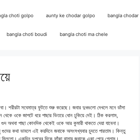
ngla choti golpo
aunty ke chodar golpo
bangla chodar
bangla choti boudi
bangla choti ma chele
য়ে
বা। শরীরটা সবেমাত্র ফুটতে শুরু করেছে। জবার দুধগুলো দেখলে মনে ডাঁসা
পিছন থেকে ওকে জাপটে ধরে পাছার ভিতরে ধোন ঢুকিয়ে দেই। ঠিক করলাম,
গুদ অথবা পাছা কোনদিক থেকেই ওকে আর কুমারী থাকতে দেয়া যাবেনা।
 গুদের কথা ভাবলে এই কয়দিনে জবাকে অসংসখ্যবার চুদতে পারতাম। কিন্তু
মিললো। একদিন দুপুরের দিকে ফাঁকা বাসায় জবাকে একা পেয়ে গেলাম।