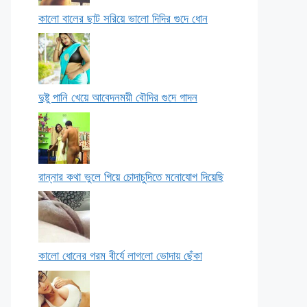
কালো বালের ছাট সরিয়ে ভালো দিদির গুদে ধোন
দুষ্টু পানি খেয়ে আবেদনময়ী বৌদির গুদে গাদন
রান্নার কথা ভুলে গিয়ে চোদাচুদিতে মনোযোগ দিয়েছি
কালো ধোনের গরম বীর্যে লাগলো ভোদায় ছেঁকা