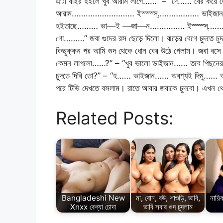
ঐটা বাইর হইলে খুব আরাম লাগে……” – “দে…… বের করে 
আরাম……………………… ইস্স্স্স্……………… ভাইজান………
হইতাছে……… ভা—ই —জা—ন…………… ইস্স্স্স্………… ম
গো………” জবা গুদের রস ছেড়ে দিলো। ঝড়ের বেগে চুদতে চ
কিছুক্কন পর আমি গুদ থেকে ধোন বের উঠে গেলাম। জবা বসে 
কেমন লাগলো……?” – “খুব ভালো ভাইজান…… তবে পিছনের ব্যাপ
চুদতে দিবি তো?” – “হ…… ভাইজান…… অবশ্যই দিমু…… আপনি
পরে টিভি দেখতে বসলাম। রাতে আবার জবাকে চুদবো। এখন থে
Related Posts:
Bangladeshi New
মা, বোন, বউ, শাশুড়ি, ভাবি,
নায়ি
Xnxx বেশ্যা চোদা
ভাবি সবার গুদ চুদলাম