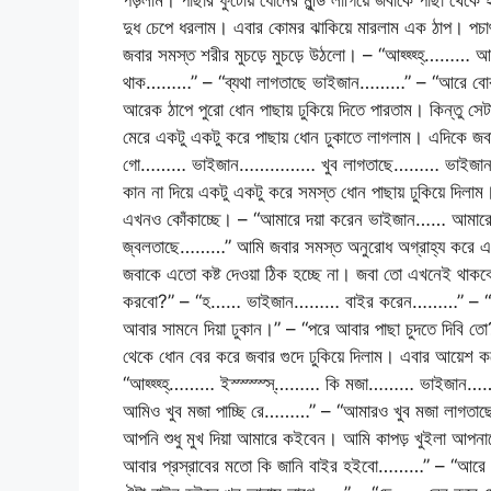
পড়লাম। পাছার ফুটোয় ধোনের মুন্ডি লাগিয়ে জবাকে পাছা থেক
দুধ চেপে ধরলাম। এবার কোমর ঝাকিয়ে মারলাম এক ঠাপ। পচা
জবার সমস্ত শরীর মুচড়ে মুচড়ে উঠলো। – “আহ্হ্হ্হ্……
থাক………” – “ব্যথা লাগতাছে ভাইজান………” – “আরে বোকা 
আরেক ঠাপে পুরো ধোন পাছায় ঢুকিয়ে দিতে পারতাম। কিন্তু স
মেরে একটু একটু করে পাছায় ধোন ঢুকাতে লাগলাম। এদিকে 
গো……… ভাইজান…………… খুব লাগতাছে……… ভাইজান………
কান না দিয়ে একটু একটু করে সমস্ত ধোন পাছায় ঢুকিয়ে দিলা
এখনও কোঁকাচ্ছে। – “আমারে দয়া করেন ভাইজান…… আমারে
জ্বলতাছে………” আমি জবার সমস্ত অনুরোধ অগ্রাহ্য করে এক 
জবাকে এতো কষ্ট দেওয়া ঠিক হচ্ছে না। জবা তো এখনেই থা
করবো?” – “হ…… ভাইজান……… বাইর করেন………” – “তারপর
আবার সামনে দিয়া ঢুকান।” – “পরে আবার পাছা চুদতে দিবি
থেকে ধোন বের করে জবার গুদে ঢুকিয়ে দিলাম। এবার আয়েশ 
“আহ্হ্হ্হ্……… ইস্স্স্স্স্……… কি মজা……… ভাইজান
আমিও খুব মজা পাচ্ছি রে………” – “আমারও খুব মজা লাগত
আপনি শুধু মুখ দিয়া আমারে কইবেন। আমি কাপড় খুইলা আপন
আবার প্রস্রাবের মতো কি জানি বাইর হইবো………” – “আর