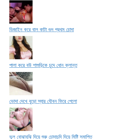
ডিজাইন করে বাল কাটা গুদ প্রথম চোদা
পালা করে বউ শাশুড়িকে চুদে ধোন ক্লান্ত
ভোদা দেখে বুড়ো স্যার যৌবন ফিরে পেলো
ভুল বোঝাবুঝি দিয়ে শুরু চোদাচুদি দিয়ে মিষ্টি সমাপ্তি