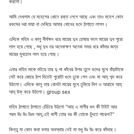
করলো।
আমি দেখলাম যে মহেশের ধোনে রক্ত লেগে আছে এবং তাও মহেশ কোন
রকমের দয়া মায়া না দেখিয়ে আমার বোনের গুদে ঠাপাতে লাগল।
এদিকে মহিম ও কালু দীর্ঘক্ষন ধরে মায়ের দুধ চোষার ফলে মায়ের দুধ পুরো
লাল হয়ে গেছে , শুধু দুধ নয় অনেকক্ষণ অনেক সময় ধরে কাঁদার জন্য
মায়ের মুখচোখ লাল হয়ে গেছে।
এবার মহিম মাকে শুইয়ে তার দু পা কাঁধের উপর তুলে গুদের মুখে বাঁড়াটাকে
সেট করে জোরে ঠাপ দিতেই পুরোটা গুদে ঢুকে গেল এবং মা আহ্ শব্দ করে
উঠলো। এদিকে কালু তার ধোনটা মায়ের মুখে ঢুকিয়ে দিল ও আরামে আহ্
আহ্ উফ্ করে উঠলো। group sex
মহিম ঠাপাতে ঠাপাতে চেঁচিয়ে উঠলো “আহ্ এ মাগীর গুদ কী টাইট আর
গরম উঃ উঃ উঃম আহ্,এই মাগী তোর বর কী তোকে চুঁদতে পারেনা?”
কিন্তু মা কোন কথা বলার অবস্থায় নেই মা শুধু উঃ উঃ করে কাঁদছে।