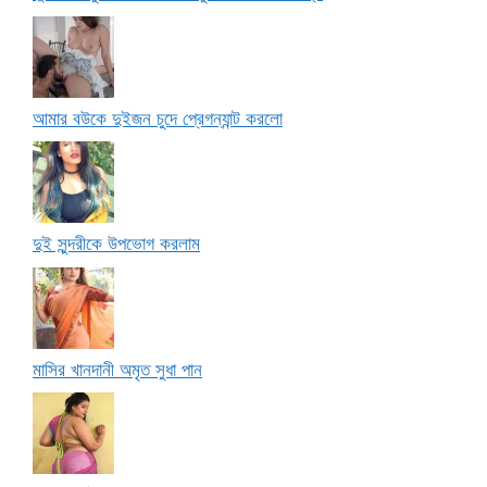
আমার বউকে দুইজন চুদে প্রেগন্যান্ট করলো
দুই সুন্দরীকে উপভোগ করলাম
মাসির খানদানী অমৃত সুধা পান