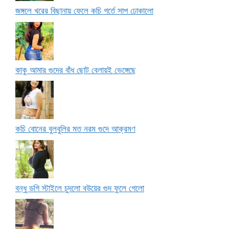
জঙ্গলে খরের বিছানায় ফেলে কচি গর্তে সাপ ঢোকালো
কাকু আমার গুদের বাঁধ ছোট বেলায়ই ভেঙ্গেছে
কচি বোনের বুলবুলির মত নরম গুদে আক্রমণ
বন্ধু ডগি স্টাইলে চুদলো বউয়ের গুদ ফুলে গেলো