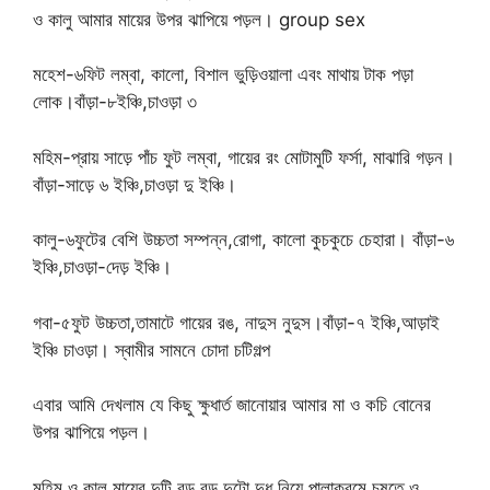
ও কালু আমার মায়ের উপর ঝাপিয়ে পড়ল। group sex
মহেশ-৬ফিট লম্বা, কালো, বিশাল ভুড়িওয়ালা এবং মাথায় টাক পড়া
লোক।বাঁড়া-৮ইঞ্চি,চাওড়া ৩
মহিম-প্রায় সাড়ে পাঁচ ফুট লম্বা, গায়ের রং মোটামুটি ফর্সা, মাঝারি গড়ন।
বাঁড়া-সাড়ে ৬ ইঞ্চি,চাওড়া দু ইঞ্চি।
কালু-৬ফুটের বেশি উচ্চতা সম্পন্ন,রোগা, কালো কুচকুচে চেহারা। বাঁড়া-৬
ইঞ্চি,চাওড়া-দেড় ইঞ্চি।
গবা-৫ফুট উচ্চতা,তামাটে গায়ের রঙ, নাদুস নুদুস।বাঁড়া-৭ ইঞ্চি,আড়াই
ইঞ্চি চাওড়া। স্বামীর সামনে চোদা চটিগল্প
এবার আমি দেখলাম যে কিছু ক্ষুধার্ত জানোয়ার আমার মা ও‌ কচি বোনের
উপর ঝাপিয়ে পড়ল।
মহিম ও কালু মায়ের দুটি বড় বড় দুটো দুধ নিয়ে পালাক্রমে চুষতে ও