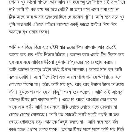
তোমার খুব ভালো লাগলো আর আজ বড় হয়ে শুধু দুধ টিপতে চাই তাও দিবে
না? আমি কি বড় হয়ে পর হয়ে গেছি? মা তখন বলে এমন কথা বলে না
ঠিক আছে আয় আমার দুধগুলো টিপে দে যতক্ষন খুশি। আমি মনে মনে খুব
খুশি আর ভাবি এইতো লাইনে আসছো একটু পরতো গুদটাও দিয়ে দিবে
আমাকে সুখ দেয়ার জন্য।
আমি মার পিছে গিয়ে হাত দুইটা মার দুধের উপর রাখলাম আর তাতেই
আমার আর মার শরীর শিউরে উঠলো। আস্তে করে একটা টিপ দিলাম আর
দুধ সঙ্গে সঙ্গে লাফিয়ে উঠলো বুঝলাম স্প্রিংয়ের মত রেসপন্স করছে।
আমি আস্তে আস্তে দুইটা দুধই টিপতে লাগলাম। আমার মনে হল আমি
কল্পনা দেখছি। আমি টিপে টিপে এত আরাম পাচ্ছিলাম যে আপনাদের বলে
বোঝাতে পারবো না। হঠাৎ আমি মার মুখে আহ আহ উমমম উমম আওয়াজ
শুনি। বুঝতে পারলাম যে মা কিছুটা গরম হয়ে পরেছে। আমি তাই আস্তে
আস্তে টিপার চাপ বাড়াতে থাকি। এতে মা আরো আওয়াজ বের করতে
থাকে এক পর্যায় আমি দুধ মলতে থাকি জোড়ে জোড়ে এতে দেখলাম মা
জোড়ে জোড়ে গোঙ্গাচ্ছে। আমি যত জোড়েই দলাই মলাই করছি মা তত
জোড়ে গোঙ্গাচেছ তবুও আমাকে কিছুই বলছে না। আমি মনে মনে বলি
কাজ হচ্ছে এভাবে চলতে থাকে। তারপর টিপার সাথে সাথে আমি মার পিঠে