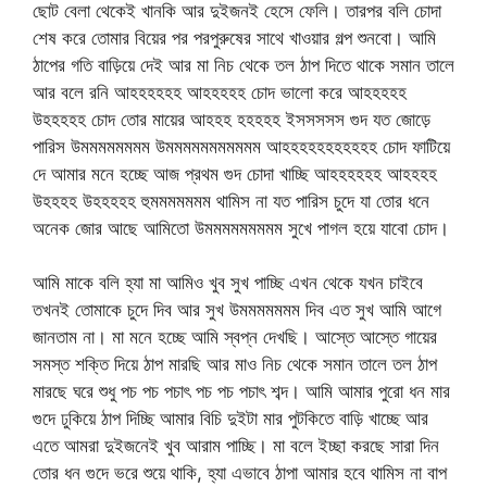
ছোট বেলা থেকেই খানকি আর দুইজনই হেসে ফেলি। তারপর বলি চোদা
শেষ করে তোমার বিয়ের পর পরপুরুষের সাথে খাওয়ার গল্প শুনবো। আমি
ঠাপের গতি বাড়িয়ে দেই আর মা নিচ থেকে তল ঠাপ দিতে থাকে সমান তালে
আর বলে রনি আহহহহহহ আহহহহহ চোদ ভালো করে আহহহহহ
উহহহহহ চোদ তোর মায়ের আহহহ হহহহহ ইসসসসস গুদ যত জোড়ে
পারিস উমমমমমমমম উমমমমমমমমমমম আহহহহহহহহহহহ চোদ ফাটিয়ে
দে আমার মনে হচ্ছে আজ প্রথম গুদ চোদা খাচ্ছি আহহহহহহ আহহহহ
উহহহহ উহহহহহ হুমমমমমমম থামিস না যত পারিস চুদে যা তোর ধনে
অনেক জোর আছে আমিতো উমমমমমমমমম সুখে পাগল হয়ে যাবো চোদ।
আমি মাকে বলি হ্যা মা আমিও খুব সুখ পাচ্ছি এখন থেকে যখন চাইবে
তখনই তোমাকে চুদে দিব আর সুখ উমমমমমমম দিব এত সুখ আমি আগে
জানতাম না। মা মনে হচ্ছে আমি স্বপ্ন দেখছি। আস্তে আস্তে গায়ের
সমস্ত শক্তি দিয়ে ঠাপ মারছি আর মাও নিচ থেকে সমান তালে তল ঠাপ
মারছে ঘরে শুধু পচ পচ পচাৎ পচ পচ পচাৎ শব্দ। আমি আমার পুরো ধন মার
গুদে ঢুকিয়ে ঠাপ দিচ্ছি আমার বিচি দুইটা মার পুটকিতে বাড়ি খাচ্ছে আর
এতে আমরা দুইজনেই খুব আরাম পাচ্ছি। মা বলে ইচ্ছা করছে সারা দিন
তোর ধন গুদে ভরে শুয়ে থাকি, হ্যা এভাবে ঠাপা আমার হবে থামিস না বাপ