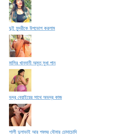
দুই সুন্দরীকে উপভোগ করলাম
মাসির খানদানী অমৃত সুধা পান
ভদ্র বেয়াইয়ের সাথে অভদ্র কাজ
শালী দুলাভাই আর শ্বশুর বৌমার চোদাচোদি