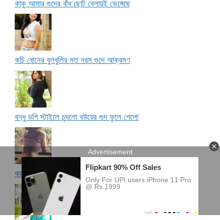
কাকু আমার গুদের বাঁধ ছোট বেলায়ই ভেঙ্গেছে
কচি বোনের বুলবুলির মত নরম গুদে আক্রমণ
বন্ধু ডগি স্টাইলে চুদলো বউয়ের গুদ ফুলে গেলো
কালো বালের ছাট সরিয়ে ভালো দিদির গুদে ধোন