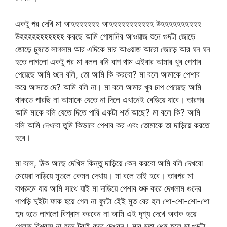
একটু পর দেখি মা আহহহহহহহ আহহহহহহহহহহহ উহহহহহহহহহহ
উহহহহহহহহহহহ করছে আমি গোঙ্গানির আওয়াজ শুনে গুদটা জোড়ে
জোড়ে চুষতে লাগলাম আর এদিকে মার আওয়াজ আরো জোড়ে আর ঘন ঘন
হতে লাগলো একটু পর মা বলল রনি বাপ থাম এইবার আমার খুব পেশাব
পেয়েছে আমি শুনে বলি, তো আমি কি করবো? মা বলে আমাকে পেশাব
করে আসতে দে? আমি বলি না। মা বলে আমার খুব চাপ পেয়েছে আমি
থাকতে পারছি না আমাকে যেতে না দিলে এখানেই বেড়িয়ে যাবে। তারপর
আমি মাকে বলি যেতে দিতে পারি একটা শর্ত আছে? মা বলে কি? আমি
বলি আমি দেখবো তুমি কিভাবে পেশাব কর এবং তোমাকে তা দাড়িয়ে করতে
হবে।
মা বলে, ঠিক আছে দেখিস কিন্তু দাড়িয়ে কেন করবো আমি বলি দেখবো
মেয়েরা দাড়িয়ে মুতলে কেমন দেখায়। মা বলে তাই হবে। তারপর মা
বাথরুমে যায় আমি সাথে যাই মা দাড়িয়ে পেশাব শুরু করে দেখলাম গুদের
পাপড়ি দুইটা ফাক হয়ে গেল না ফুটো ইেই মুত বের হল শো-শো-শো-শো
শব্দ হতে লাগলো বিশ্বাস করবেন না আমি এই দৃশ্য দেখে অবাক হয়ে
গেলাম বিশ্বাস না হলে ট্রাই করে দেখবন। মার মুতা শেষ হলে মা গুদটা