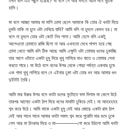
তখন বলি এটা পছন্দ হয়েছে? মা বলে সে আর বলতে আমি শুনে মুচকি
হাসি।
মা বলে আচ্ছা আমার মা মাগি চোদা ছেলে আমাকে কি তোর ঐ ধনটা দিয়ে
চুদবি নাকি না চুদে ওটা দেখিয়ে যাবি? আমি বলি না চুদলে কেমন হয়। মা
বলে না চুদলে তোর ওটা কেটে নিব শালা। আমি হেসে বলি একটু
আগেওতো চোদাতে রাজি ছিলা না আর এখনতো দেখে পাগল হয়ে গেছ
চোদা খেতে আমি বলি ঠিক আছে আমি এক্ষুনি ওটা তোমার গুদের ঢুকাচ্ছি
তার আগে ওটাতে একটা চুমু দিয়ে থুথু লাগিয়ে দাও যাতে ও তোমার সেবা
করতে পারে। মা উঠে বসে ধনের উপর থেকে গোড়া পর্যন্ত একবার চুষে
এক গাদা থুথু লাগিয়ে বলে নে এইবার ঢুকা ওটা তোর ধন আর আমার গুদ
দুইটাই তৈরি।
আমি মার উরুর উপর বসে ধনটা গুদের ফুটোতে ঘসা দিলাম মা কেপে উঠে
তারপর আস্তে একটা ঠাপ দিয়ে ধনের মাথাটা ঢুকিয়ে দেই। মা আহহহহহ
শব্দ করে উঠে। আমি মাকে একটা চুমু দেই আর জোড়ে একটা রাম ঠাপ
দেই আর সাথে সাথে আমার ধনটা পকাৎ শব্দ করে পুরোটা মার গুদে ঢুকে
গেল আর মা চিৎকার দিয়ে ও মা————–গো করে উঠলো আমি ধনটা