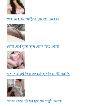
পালা করে বউ শাশুড়িকে চুদে ধোন ক্লান্ত
ভোদা দেখে বুড়ো স্যার যৌবন ফিরে পেলো
ভুল বোঝাবুঝি দিয়ে শুরু চোদাচুদি দিয়ে মিষ্টি সমাপ্তি
আমার বউকে দুইজন চুদে প্রেগন্যান্ট করলো