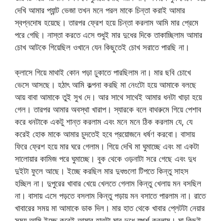
দেখি আমার প্যান্ট ভেজা তখন মনে পরল মাকে চিন্তা করাই আমার
স্বপ্নদোষ হয়েছে। তারপর ফ্রেশ হয়ে চিন্তা করলাম আমি মার প্রেমে
পরে গেছি। নাস্তা করতে এসে শুধুই মার দুধের দিকে তাকাচ্ছিলাম আমার
চোখ আটকে গিয়েছিল ওখানে যেন কিছুতেই চোখ সরাতে পারছি না।
ক্লাসে গিয়ে মাথাই কোন পড়া ঢুকাতে পারছিলাম না। মার ছবি চোখে
ভেসে আসছে। হঠাৎ আমি কল্পনা করছি মা নেংটো হয়ে আমাকে বলছে
আয় বাবা আমাকে তুই সুখ দে। আর সাথে সাথেই আমার ধনটা খাড়া হয়ে
গেল। তারপর আমার অবস্থা খারাপ। স্যারকে বলে বাথরুমে গিয়ে পেশাব
করে ধনটাকে একটু শান্ত করলাম এবং মনে মনে ঠিক করলাম যে, যে
করেই হোক মাকে আমার চুদতেই হবে প্রয়োজনে ধর্ষণ করবো। বাসায়
ফিরে ফ্রেশ হয়ে মার ঘরে গেলাম। গিয়ে দেখি মা ঘুমাচ্ছে এবং মা একটা
সালোয়ার কামিজ পরে ঘুমাচ্ছে। বুক থেকে ওড়নাটা সরে গেছে এবং দুধ
দুইটা ফুলে আছে। ইচ্ছে করছিল মার দুধগুলো টিপতে কিন্তু সাহস
হচ্ছিল না। দুপুরের খাবার খেয়ে খেলতে গেলাম কিন্তু খেলায় মন বসছিল
না। বাসায় এসে পড়তে বসলাম কিন্তু পড়ায় মন বসাতে পারলাম না। রাতে
খাবারের সময় মা আমাকে ডাক দিল। মার হাত থেকে খাবার প্লেটটা নেয়ার
সময় আমি ইচ্ছে করেই আমার হাতটা মার দুধে স্পর্শ করলাম। মা কিছুই