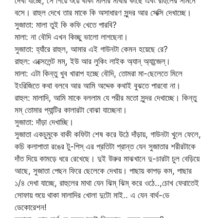
দেখা যাচ্ছে, সে গিয়ে শুয়ে থাকা মালার মাথার কাছে এবং রাহুলের সামনে
বসে। রাহুল দেখে তার মাকে কি অসাধারণ সুন্দর আর সেক্সি দেখাচ্ছে।
সুজাতা: মালা তুই কি কফি খেতে পারবি?
মালা: না বৌদি এখন কিচ্ছু ভালো লাগছেনা।
সুজাতা: হ্যাঁরে রাহুল, আমার এই গাউনটা কেমন হয়েছে রে?
রাহুল: এক্সেলেন্ট মম্, ইউ আর লুকিং লাইক অ্যান্ অ্যান্জেল্।
মালা: এটা কিন্তু খুব খারাপ হচ্ছে বৌদি, তোমরা মা-ছেলেতে মিলে
ইংরিজিতে কথা বলবে আর আমি অদ্দেক কথাই বুঝতে পারবো না।
রাহুল: মালাদি, আমি মাকে বললাম যে পরীর মতো সুন্দর দেখাচ্ছে। কিন্তু
মম্ তোমার প্যান্টির কালারটা বোঝা যাচ্ছেনা।
সুজাতা: দাঁড়া দেখাচ্ছি।
সুজাতা একচুমুকে বাকী কফিটা শেষ করে উঠে দাঁড়ায়, গাউনটা খুলে ফেলে,
কচি কলাপাতা রঙের টু-পিস্ এর প্রতিটা প্রান্ত যেন সুজাতার শরীরটাকে
দাঁত দিয়ে কামড়ে ধরে রেখেছে। দুই উরুর মাঝখানে দু-চারটা চুল বেড়িয়ে
আছে, সুজাতা পেছন ফিরে ছেলেকে দেখায়। পাছায় কাপড় কম, পাছার
১/৪ দেখা যাচ্ছে, রাহুলের মাথা যেন ঝিম্ ঝিম্ করে ওঠে..,চোখ ফেরাতেই
সোফায় শুয়ে থাকা মালাদির খোলা দুটো মাই.. এ যেন বার্থ-ডে
ডেকোরেশন!