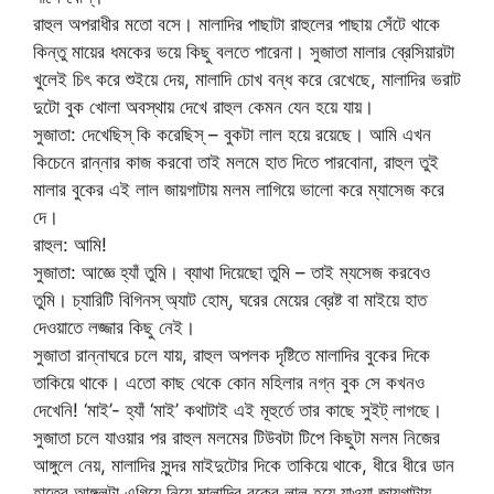
রাহুল অপরাধীর মতো বসে। মালাদির পাছাটা রাহুলের পাছায় সেঁটে থাকে
কিন্তু মায়ের ধমকের ভয়ে কিছু বলতে পারেনা। সুজাতা মালার ব্রেসিয়ারটা
খুলেই চিৎ করে শুইয়ে দেয়, মালাদি চোখ বন্ধ করে রেখেছে, মালাদির ভরাট
দুটো বুক খোলা অবস্থায় দেখে রাহুল কেমন যেন হয়ে যায়।
সুজাতা: দেখেছিস্ কি করেছিস্ – বুকটা লাল হয়ে রয়েছে। আমি এখন
কিচেনে রান্নার কাজ করবো তাই মলমে হাত দিতে পারবোনা, রাহুল তুই
মালার বুকের এই লাল জায়গাটায় মলম লাগিয়ে ভালো করে ম্যাসেজ করে
দে।
রাহুল: আমি!
সুজাতা: আজ্ঞে হ্যাঁ তুমি। ব্যাথা দিয়েছো তুমি – তাই ম্যসেজ করবেও
তুমি। চ্যারিটি বিগিনস্ অ্যাট হোম্, ঘরের মেয়ের ব্রেষ্ট বা মাইয়ে হাত
দেওয়াতে লজ্জার কিছু নেই।
সুজাতা রান্নাঘরে চলে যায়, রাহুল অপলক দৃষ্টিতে মালাদির বুকের দিকে
তাকিয়ে থাকে। এতো কাছ থেকে কোন মহিলার নগ্ন বুক সে কখনও
দেখেনি! ‘মাই’- হ্যাঁ ‘মাই’ কথাটাই এই মূহুর্তে তার কাছে সুইট্ লাগছে।
সুজাতা চলে যাওয়ার পর রাহুল মলমের টিউবটা টিপে কিছুটা মলম নিজের
আঙ্গুলে নেয়, মালাদির সুন্দর মাইদুটোর দিকে তাকিয়ে থাকে, ধীরে ধীরে ডান
হাতের আঙ্গুলটা এগিয়ে নিয়ে মালাদির বুকের লাল হয়ে যাওয়া জায়গাটায়