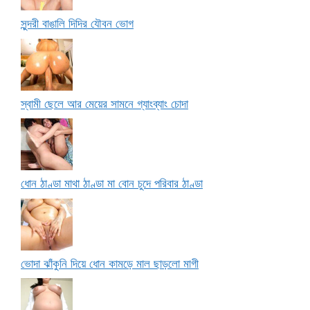
সুন্দরী বাঙালি দিদির যৌবন ভোগ
স্বামী ছেলে আর মেয়ের সামনে গ্যাংব্যাং চোদা
ধোন ঠাণ্ডা মাথা ঠাণ্ডা মা বোন চুদে পরিবার ঠাণ্ডা
ভোদা ঝাঁকুনি দিয়ে ধোন কামড়ে মাল ছাড়লো মাগী