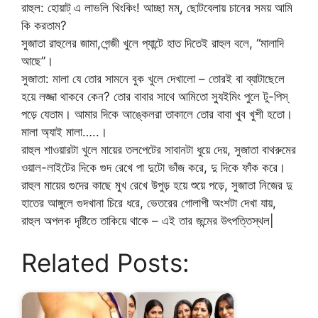
রাহুল: হোয়াট্ এ লাভলি থিংকিং! আচ্ছা মম্, ছোটবেলায় চানের সময় আমি
কি করতাম?
সুজাতা রাহুলের জামা,গেন্জী খুলে প্যান্টে হাত দিতেই রাহুল বলে, “মালাদি
আছে”।
সুজাতা: মালা যে তোর সামনে বুক খুলে দেখালো – তোরই বা ব্যাটাছেলে
হয়ে লজ্জা থাকবে কেন? তোর বাবার সাথে আমিতো স্যুইমিং পুলে টু-পিস্
পড়ে যেতাম। আমার দিকে আঙ্কেলরা তাকালে তোর বাবা খুব খুশী হতো।
মালা অ্যাই মালা…..।
রাহুল শাওয়ারটা খুলে মায়ের তলপেটের সাবানটা ধুয়ে দেয়, সুজাতা বাথরুমের
ওয়াল-লাইটের দিকে গুদ রেখে পা দুটো ভাঁজ করে, দু দিকে ফাঁক করে।
রাহুল মায়ের গুদের কাছে মুখ রেখে উপুড় হয়ে শুয়ে পড়ে, সুজাতা নিজের দু
হাতের আঙ্গুলে গুদখানা চিরে ধরে, ভেতরের গোলাপী অংশটা দেখা যায়,
রাহুল অপলক দৃষ্টিতে তাকিয়ে থাকে – এই তার জন্মের উৎপত্তিস্থল|
Related Posts: