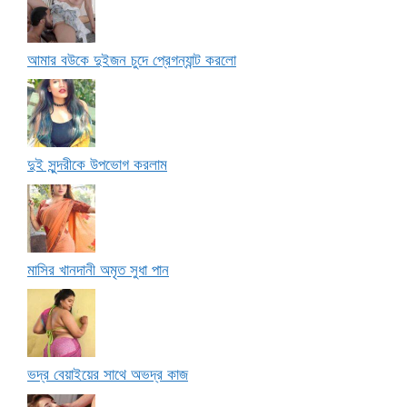
আমার বউকে দুইজন চুদে প্রেগন্যান্ট করলো
দুই সুন্দরীকে উপভোগ করলাম
মাসির খানদানী অমৃত সুধা পান
ভদ্র বেয়াইয়ের সাথে অভদ্র কাজ