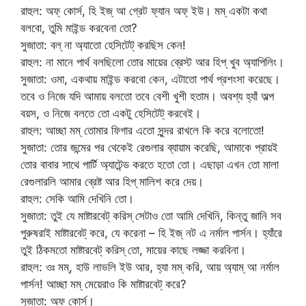
রাহুল: অফ্ কোর্স, হি ইজ্ আ গ্রেট ফ্যান অফ্ ইউ। মম্ একটা কথা
বলবো, তুমি মাইন্ড করবেনা তো?
সুজাতা: বল্ না অ্যাতো হেসিটেট্ করছিস কেন!
রাহুল: না মানে পার্থ বলছিলো তোর মায়ের ব্রেস্ট আর হিপ্ খুব অ্যাপিলিং।
সুজাতা: ওমা, একথায় মাইন্ড করবো কেন, এটাতো পার্থ প্রশংসা করেছে।
তবে ও নিজে যদি আমায় বলতো তবে বেশী খুশী হতাম। অবশ্য হ্যাঁ অল্প
বয়স, ও নিজে বলতে তো একটু হেসিটেট্ করবেই।
রাহুল: আচ্ছা মম্ তোমার ফিগার এতো সুন্দর রাখলে কি করে বলোতো!
সুজাতা: তোর জন্মের পর থেকেই রেগুলার ব্যায়াম করেছি, আমাকে প্রায়ই
তোর বাবার সাথে পার্টি অ্যাটেন্ড করতে হতো তো। এছাড়া এখন তো মালা
রেগুলারলি আমার ব্রেষ্ট আর হিপ্ মালিশ করে দেয়।
রাহুল: সেকি আমি দেখিনি তো।
সুজাতা: তুই যে মাষ্টারবেট্ করিস্ সেটাও তো আমি দেখিনি, কিন্তু জানি সব
পুরুষরাই মাষ্টারবেট্ করে, যে করেনা – হি ইজ্ নট এ নর্মাল পার্সন। হ্যাঁরে
তুই ঠিকমতো মাষ্টারবেট্ করিস্ তো, মায়ের কাছে লজ্জা করবিনা।
রাহুল: ওঃ মম্, হাউ লাভলি ইউ আর, হ্যা মম্ করি, আয় অ্যাম্ আ নর্মাল
পার্সন! আচ্ছা মম্ মেয়েরাও কি মাষ্টারবেট্ করে?
সুজাতা: অফ কোর্স।