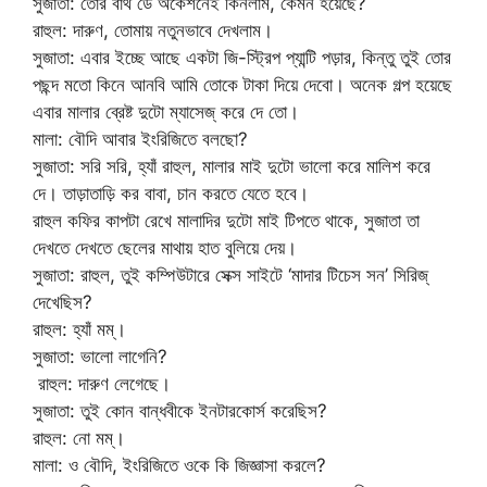
সুজাতা: তোর বার্থ ডে অকেশনেই কিনলাম, কেমন হয়েছে?
রাহুল: দারুণ, তোমায় নতুনভাবে দেখলাম।
সুজাতা: এবার ইচ্ছে আছে একটা জি-স্ট্রিপ প্যান্টি পড়ার, কিন্তু তুই তোর
পছন্দ মতো কিনে আনবি আমি তোকে টাকা দিয়ে দেবো। অনেক গল্প হয়েছে
এবার মালার ব্রেষ্ট দুটো ম্যাসেজ্ করে দে তো।
মালা: বৌদি আবার ইংরিজিতে বলছো?
সুজাতা: সরি সরি, হ্যাঁ রাহুল, মালার মাই দুটো ভালো করে মালিশ করে
দে। তাড়াতাড়ি কর বাবা, চান করতে যেতে হবে।
রাহুল কফির কাপটা রেখে মালাদির দুটো মাই টিপতে থাকে, সুজাতা তা
দেখতে দেখতে ছেলের মাথায় হাত বুলিয়ে দেয়।
সুজাতা: রাহুল, তুই কম্পিউটারে সেক্স সাইটে ‘মাদার টিচেস সন’ সিরিজ্
দেখেছিস?
রাহুল: হ্যাঁ মম্।
সুজাতা: ভালো লাগেনি?
রাহুল: দারুণ লেগেছে।
সুজাতা: তুই কোন বান্ধবীকে ইনটারকোর্স করেছিস?
রাহুল: নো মম্।
মালা: ও বৌদি, ইংরিজিতে ওকে কি জিজ্ঞাসা করলে?