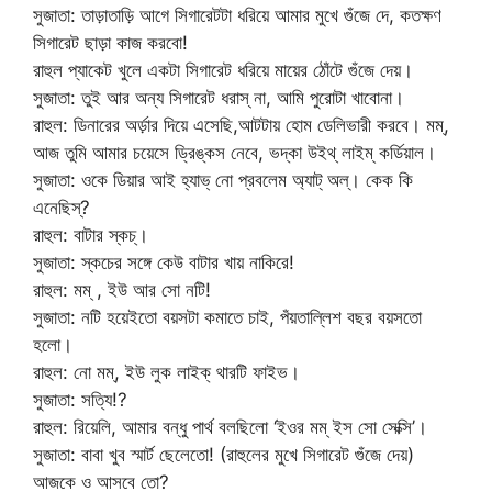
সুজাতা: তাড়াতাড়ি আগে সিগারেটটা ধরিয়ে আমার মুখে গুঁজে দে, কতক্ষণ
সিগারেট ছাড়া কাজ করবো!
রাহুল প্যাকেট খুলে একটা সিগারেট ধরিয়ে মায়ের ঠোঁটে গুঁজে দেয়।
সুজাতা: তুই আর অন্য সিগারেট ধরাস্ না, আমি পুরোটা খাবোনা।
রাহুল: ডিনারের অর্ড়ার দিয়ে এসেছি,আটটায় হোম ডেলিভারী করবে। মম্,
আজ তুমি আমার চয়েসে ড্রিঙ্কস নেবে, ভদ্কা উইথ্ লাইম্ কর্ডিয়াল।
সুজাতা: ওকে ডিয়ার আই হ্যাভ্ নো প্রবলেম অ্যাট্ অল্। কেক কি
এনেছিস্?
রাহুল: বাটার স্কচ্।
সুজাতা: স্কচের সঙ্গে কেউ বাটার খায় নাকিরে!
রাহুল: মম্ , ইউ আর সো নটি!
সুজাতা: নটি হয়েইতো বয়সটা কমাতে চাই, পঁয়তাল্লিশ বছর বয়সতো
হলো।
রাহুল: নো মম্, ইউ লুক লাইক্ থারটি ফাইভ।
সুজাতা: সত্যি!?
রাহুল: রিয়েলি, আমার বন্ধু পার্থ বলছিলো ‘ইওর মম্ ইস সো সেক্সি’।
সুজাতা: বাবা খুব স্মার্ট ছেলেতো! (রাহুলের মুখে সিগারেট গুঁজে দেয়)
আজকে ও আসবে তো?