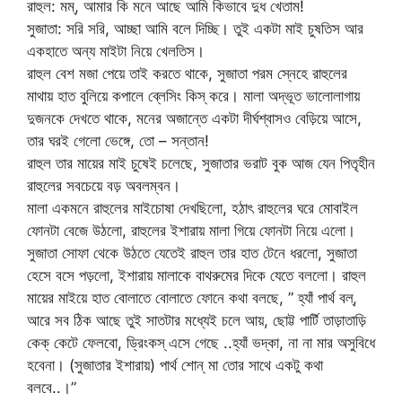
রাহুল: মম্, আমার কি মনে আছে আমি কিভাবে দুধ খেতাম!
সুজাতা: সরি সরি, আচ্ছা আমি বলে দিচ্ছি। তুই একটা মাই চুষতিস আর
একহাতে অন্য মাইটা নিয়ে খেলতিস।
রাহুল বেশ মজা পেয়ে তাই করতে থাকে, সুজাতা পরম স্নেহে রাহুলের
মাথায় হাত বুলিয়ে কপালে ব্লেসিং কিস্ করে। মালা অদ্ভূত ভালোলাগায়
দুজনকে দেখতে থাকে, মনের অজান্তে একটা দীর্ঘশ্বাসও বেড়িয়ে আসে,
তার ঘরই গেলো ভেঙ্গে, তো – সন্তান!
রাহুল তার মায়ের মাই চুষেই চলেছে, সুজাতার ভরাট বুক আজ যেন পিতৃহীন
রাহুলের সবচেয়ে বড় অবলম্বন।
মালা একমনে রাহুলের মাইচোষা দেখছিলো, হঠাৎ রাহুলের ঘরে মোবাইল
ফোনটা বেজে উঠলো, রাহুলের ইশারায় মালা গিয়ে ফোনটা নিয়ে এলো।
সুজাতা সোফা থেকে উঠতে যেতেই রাহুল তার হাত টেনে ধরলো, সুজাতা
হেসে বসে পড়লো, ইশারায় মালাকে বাথরুমের দিকে যেতে বললো। রাহুল
মায়ের মাইয়ে হাত বোলাতে বোলাতে ফোনে কথা বলছে, ” হ্যাঁ পার্থ বল্,
আরে সব ঠিক আছে তুই সাতটার মধ্যেই চলে আয়, ছোট্ট পার্টি তাড়াতাড়ি
কেক্ কেটে ফেলবো, ড্রিংকস্ এসে গেছে ..হ্যাঁ ভদ্কা, না না মার অসুবিধে
হবেনা। (সুজাতার ইশারায়) পার্থ শোন্ মা তোর সাথে একটু কথা
বলবে..।”