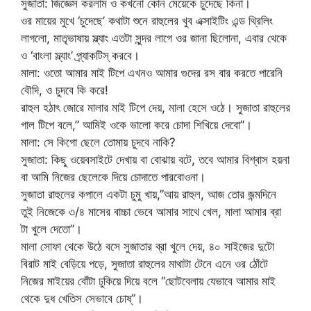
সুজাতা: জিজ্ঞেস করলাম ও কখনো কোন মেয়েকে চুদেছে কিনা।
ওর মায়ের মুখে ‘চুদেছে’ কথাটা শুনে রাহুলের খুব এক্সাইটিং এন্ড থ্রিলিং
লাগলো, মাতৃভাষায় স্ল্যাং এতটা সুন্দর লাগে ওর জানা ছিলোনা, এবার থেকে
ও ‘বাংলা স্ল্যাং’ প্র্যাকটিস্ করবে।
মালা: ওতো আমার মাই টিপে এখনও আমার গুদের রস বার করতে পারেনি
বৌদি, ও চুদবে কি করে!
রাহুল হঠাৎ জোরে মালার মাই টিপে দেয়, মালা হেসে ওঠে। সুজাতা রাহুলের
গাল টিপে বলে,” আমিই ওকে ভালো করে চোদা শিখিয়ে দেবো”।
মালা: সে কিগো ছেলে তোমায় চুদবে নাকি?
সুজাতা: কিছু ওয়েবসাইটে দেখায় বা বোঝায় বটে, তবে আমার বিশ্বাস হয়না
বা আমি নিজের ছেলেকে দিয়ে চোদাতে পারবোওনা।
সুজাতা রাহুলের কপালে একটা চুমু খায়,”আয় রাহুল, আজ তোর জন্মদিনে
তুই নিজেকে ৩/৪ মাসের বাচ্চা ভেবে আমার সাথে খেল, মালা আমার ব্রা
টা খুলে দেতো”।
মালা সোফা থেকে উঠে বসে সুজাতার ব্রা খুলে দেয়, ৪০ সাইজের দুটো
বিরাট মাই বেড়িয়ে পড়ে, সুজাতা রাহুলের মাথাটা টেনে এনে ওর ঠোঁটে
নিজের মাইয়ের বোঁটা ঢুকিয়ে দিয়ে বলে “ছোটবেলায় যেভাবে আমার মাই
থেকে দুধ খেতিস সেভাবে চোষ্”।