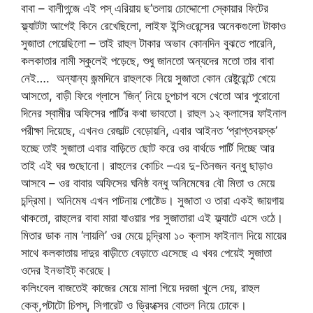
বাবা – বালীগন্জে এই পস্ এরিয়ায় ছ’তলায় চোদ্দোশো স্কোয়ার ফিটের
ফ্ল্যাটটা আগেই কিনে রেখেছিলো, লাইফ ইন্সিওরেন্সের অনেকগুলো টাকাও
সুজাতা পেয়েছিলো – তাই রাহুল টাকার অভাব কোনদিন বুঝতে পারেনি,
কলকাতার নামী স্কুলেই পড়েছে, শুধু জানতো অন্যদের মতো তার বাবা
নেই…. অন্যান্য জন্মদিনে রাহুলকে নিয়ে সুজাতা কোন রেষ্টুরেন্টে খেয়ে
আসতো, বাড়ী ফিরে গ্লাসে ‘জিন্’ নিয়ে চুপচাপ বসে খেতো আর পুরোনো
দিনের স্বামীর অফিসের পার্টির কথা ভাবতো। রাহুল ১২ ক্লাসের ফাইনাল
পরীক্ষা দিয়েছে, এখনও রেজাল্ট বেড়োয়নি, এবার আইনত ‘প্রাপ্তবয়স্ক’
হচ্ছে তাই সুজাতা এবার বাড়িতে ছোট করে ওর বার্থডে পার্টি দিচ্ছে আর
তাই এই ঘর গুছোনো। রাহুলের কোচিং –এর দু-তিনজন বন্ধু ছাড়াও
আসবে – ওর বাবার অফিসের ঘনিষ্ঠ বন্ধু অনিমেষের বৌ মিতা ও মেয়ে
চন্দ্রিমা। অনিমেষ এখন পাটনায় পোষ্টেড। সুজাতা ও তারা একই জায়গায়
থাকতো, রাহুলের বাবা মারা যাওয়ার পর সুজাতারা এই ফ্ল্যাটে এসে ওঠে।
মিতার ডাক নাম ‘লায়লি’ ওর মেয়ে চন্দ্রিমা ১০ ক্লাস ফাইনাল দিয়ে মায়ের
সাথে কলকাতায় দাদুর বাড়ীতে বেড়াতে এসেছে এ খবর পেয়েই সুজাতা
ওদের ইনভাইট্ করেছে।
কলিংবেল বাজতেই কাজের মেয়ে মালা গিয়ে দরজা খুলে দেয়, রাহুল
কেক্,পটাটো চিপস্, সিগারেট ও ড্রিংক্সের বোতল নিয়ে ঢোকে।