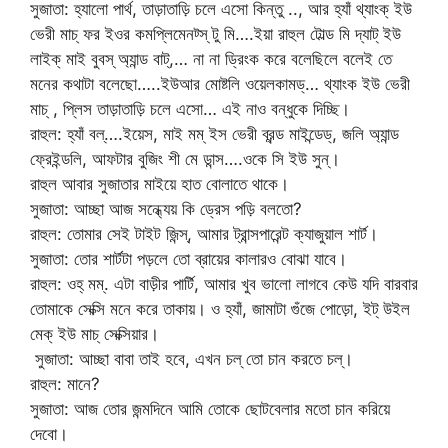
সুজাতা: হ্যালো পার্থ, তাড়াতাড়ি চলে এসো কিন্তু .., আর হ্যাঁ থ্যাংক্ ইউ
ভেরী মাচ্ ফর ইওর কমপ্লিমেনট্স্ টু মি….ইয়া রাহুল টোল্ড মি দ্যাট্ ইউ
লাইক্ মাই বুবস্ অ্যান্ড বাট্,… না না ড্রিংক করে বলেছিলে বলেই তে
মনের কথাটা বলেছো…..ইউআর মোষ্টলি ওয়েলকামড্… থ্যাংক ইউ ভেরী
মাচ্ , প্লিস তাড়াতাড়ি চলে এসো… এই নাও বন্ধুকে দিচ্ছি।
রাহুল: হ্যাঁ বল্….ইয়েস, মাই মম্ ইস ভেরী ব্রন্ড মাইন্ডেড্, জলি অ্যান্ড
ফ্রেইন্ডলি, আফটার বুজিং শী মে ডান্স….ওকে সি ইউ সুন্।
রাহুল আবার সুজাতার মাইয়ে হাত বোলাতে থাকে।
সুজাতা: আচ্ছা আজ সন্ধ্যেয় কি ড্রেস পড়ি বলতো?
রাহুল: তোমার সেই টাইট জিন্স্, আমার ট্রান্সপারেন্ট ক্যাজুয়াল শার্ট।
সুজাতা: তোর শার্টটা পড়লে তো ব্রায়ের কালারও বোঝা যাবে।
রাহুল: ওহ্ মম্. এটা বাড়ীর পার্টি, আমার খুব ভালো লাগবে কেউ যদি বারবার
তোমাকে সেক্সি মনে করে তাকায়। ও হ্যাঁ, জামাটা গুঁজে পোড়ো, ইট্ উইল
মেক্ ইউ মাচ্ সেক্সিয়ার।
সুজাতা: আচ্ছা বাবা তাই হবে, এখন চল্ তো চান করতে চল্।
রাহুল: মানে?
সুজাতা: আজ তোর জন্মদিনে আমি তোকে ছোটবেলার মতো চান করিয়ে
দেবো।