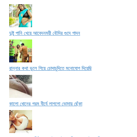
দুষ্টু পানি খেয়ে আবেদনময়ী বৌদির গুদে গাদন
রান্নার কথা ভুলে গিয়ে চোদাচুদিতে মনোযোগ দিয়েছি
কালো ধোনের গরম বীর্যে লাগলো ভোদায় ছেঁকা