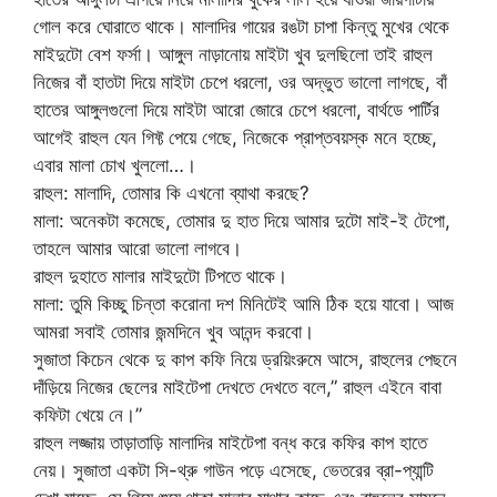
গোল করে ঘোরাতে থাকে। মালাদির গায়ের রঙটা চাপা কিন্তু মুখের থেকে
মাইদুটো বেশ ফর্সা। আঙ্গুল নাড়ানোয় মাইটা খুব দুলছিলো তাই রাহুল
নিজের বাঁ হাতটা দিয়ে মাইটা চেপে ধরলো, ওর অদ্ভুত ভালো লাগছে, বাঁ
হাতের আঙ্গুলগুলো দিয়ে মাইটা আরো জোরে চেপে ধরলো, বার্থডে পার্টির
আগেই রাহুল যেন গিফ্ট পেয়ে গেছে, নিজেকে প্রাপ্তবয়স্ক মনে হচ্ছে,
এবার মালা চোখ খুললো…।
রাহুল: মালাদি, তোমার কি এখনো ব্যাথা করছে?
মালা: অনেকটা কমেছে, তোমার দু হাত দিয়ে আমার দুটো মাই-ই টেপো,
তাহলে আমার আরো ভালো লাগবে।
রাহুল দুহাতে মালার মাইদুটো টিপতে থাকে।
মালা: তুমি কিচ্ছু চিন্তা করোনা দশ মিনিটেই আমি ঠিক হয়ে যাবো। আজ
আমরা সবাই তোমার জন্মদিনে খুব আনন্দ করবো।
সুজাতা কিচেন থেকে দু কাপ কফি নিয়ে ড্রয়িংরুমে আসে, রাহুলের পেছনে
দাঁড়িয়ে নিজের ছেলের মাইটেপা দেখতে দেখতে বলে,” রাহুল এইনে বাবা
কফিটা খেয়ে নে।”
রাহুল লজ্জায় তাড়াতাড়ি মালাদির মাইটেপা বন্ধ করে কফির কাপ হাতে
নেয়। সুজাতা একটা সি-থ্রু গাউন পড়ে এসেছে, ভেতরের ব্রা-প্যান্টি