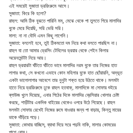
এই সময়েই সুজাতা ড্রয়িংরুমে আসে।
সুজাতা: কিরে কি হলো?
রাহুল: আমি ঠিক বুঝতে পারিনি মম্, মেঝে থেকে পা তুলতে গিয়ে মালাদির
বুকে মেরে দিয়েছি, সরি ভেরি সরি।
মালা: না না বৌদি এমন কিছু লাগেনি।
সুজাতা: বললেই হবে, তুই ঠিকমতো দম নিয়ে কথা বলতে পারছিস না।
রাহুল যা তো আমার ড্রেসিং টেবিলের ড্রয়ার থেকে পেইন কিলার
অয়েনমেন্টটা নিয়ে আয়।
রাহুল ড্রয়ারটা ঘাঁটতে ঘাঁটতে ভাবে মালাদির নরম বুকে তার নিজের হাত
লাগার কথা, সে কখনো এভাবে কোন মহিলার বুকে হাত ছোঁয়ায়নি, অদ্ভূত
একটা ভালোলাগার আবেশে তার নুনুটা শক্ত হয়ে উঠতে থাকে। মলমটা
হাতে নিয়ে ড্রয়িংরুমে ঢুকে রাহুল হতবাক্, মালাদিকে মা সোফায় শুইয়ে
ব্লাউজ খুলে দিয়েছে, এবার পিঠের দিকে মালাদির ব্রেসিয়ার খোলার চেষ্টা
করছে, শাড়ীটার একদিক থাইয়ের থেকেও ওপরে উঠে গিয়েছে। রাহুল
মলমটা সোফায় রেখেই নিজের রুমে যাওয়ার জন্য পা বাড়ায়, কিন্তু মায়ের
ডাকে দাঁড়িয়ে পড়ে।
সুজাতা: কোথায় যাচ্ছিস্, ব্যাথা দিয়ে সরে পড়বি নাকি, মালার কোমরের
পাশে বোস্।