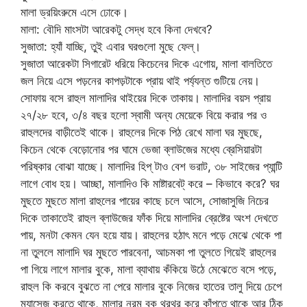
মালা ড্রয়িংরুমে এসে ঢোকে।
মালা: বৌদি মাংসটা আরেকটু সেদ্ধ হবে কিনা দেখবে?
সুজাতা: হ্যাঁ যাচ্ছি, তুই এবার ঘরগুলো মুছে ফেল্।
সুজাতা আরেকটা সিগারেট ধরিয়ে কিচেনের দিকে এগোয়, মালা বালতিতে
জল নিয়ে এসে পড়নের কাপড়টাকে প্রায় থাই পর্য্যন্ত গুটিয়ে নেয়।
সোফায় বসে রাহুল মালাদির থাইয়ের দিকে তাকায়। মালাদির বয়স প্রায়
২৭/২৮ হবে, ৩/৪ বছর হলো স্বামী অন্য মেয়েকে বিয়ে করার পর ও
রাহুলদের বাড়ীতেই থাকে। রাহুলের দিকে পিঠ রেখে মালা ঘর মুছছে,
কিচেন থেকে বেড়োনোর পর ঘামে ভেজা ব্লাউজের মধ্যে ব্রেসিয়ারটা
পরিষ্কার বোঝা যাচ্ছে। মালাদির হিপ্ টাও বেশ ভরাট, ৩৮ সাইজের প্যান্টি
লাগে বোধ হয়। আচ্ছা, মালাদিও কি মাষ্টারবেট্ করে – কিভাবে করে? ঘর
মুছতে মুছতে মালা রাহুলের পায়ের কাছে চলে আসে, সোজাসুজি নিচের
দিকে তাকাতেই রাহুল ব্লাউজের ফাঁক দিয়ে মালাদির ব্রেষ্টের অংশ দেখতে
পায়, মনটা কেমন যেন হয়ে যায়। রাহুলের হঠাৎ মনে পড়ে মেঝে থেকে পা
না তুললে মালাদি ঘর মুছতে পারবেনা, আচমকা পা তুলতে গিয়েই রাহুলের
পা গিয়ে লাগে মালার বুকে, মালা ব্যাথায় কঁকিয়ে উঠে মেঝেতে বসে পড়ে,
রাহুল কি করবে বুঝতে না পেরে মালার বুকে নিজের হাতের তালু দিয়ে চেপে
ম্যাসেজ করতে থাকে, মালার নরম বুক থরথর করে কাঁপতে থাকে আর ঠিক