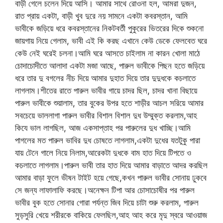
বাড়ী গেলে চলেন দিয়ে আসি। আমার সাথে রোওনা হল, আমরা দুজন,
রাত প্রায় একটা, বাড়ী খুব দুরে নয় সামনে একটা কবরস্তান, আমি
ভাবীকে জড়িয়ে ধরে কবরস্তানের নিকটবর্তী পুকুরের ভিতরের দিকে শুকনো
জায়গায় নিয়ে গেলাম, ভাবী এই কি করছ এখানে কেউ ডেকে ফেলবেত ঘরে
কেউ নেই ঘরেই চলনা।আমি ঘরে আসতে চাইলাম না কারন খোলা মাঠে
চোদাচোদীতে আলাদা একটা মজা আছে, পারুল ভাবীকে পিছন হতে জড়িয়ে
ধরে তার দু বগলের নীচ দিয়ে আমার দুহাত দিয়ে তার দুদুধকে কচলাতে
লাগলাম।শীতের রাতে পারুল ভাবীর গায়ে চাদর ছিল, চাদর খানা বিছায়ে
পারুল ভাবীকে শুয়ালাম, তার বুকের উপর হতে শাড়ীর আচল সরিয়ে আমার
সবচেয়ে ভাললাগা পারুল ভাবীর বিশাল বিশাল দুধ উম্মুক্ত করলাম,আহ
কিযে ভাল লাগছিল, আজ একসাপ্তাহ পর পারুলের দুধ খাচ্ছি।আমি
পাগলের মত পারুল ভাবির দুধ চোষতে লাগলাম,একটা দুধের যতটুকু পারা
যায় টেনে গালে নিয়ে নিলাম,আরেকটা দুধকে বাম হাত দিয়ে টিপতে ও
কচলাতে লাগলাম।পারুল ভাবী তার হাত দিয়ে আমার বাড়াতে আদর করছিল
আমার বাড়া ফুলে ভীষন টাইট হয়ে গেছে,কখন পারুল ভাবীর সোনায় ঢুকবে
সে জন্য লাফালাফি করছে।অনেক্ষন টিপা আর চোসাচোষীর পর পারুল
ভাবীর বুক হতে সোনার গোরা পর্যন্ত জিব দিয়ে চাটা শুরু করলাম, পারুল
সুড়সুরি খেয়ে শরীরকে বাকিয়ে ফেলছিল,আহ আহ করে মৃদু স্বরে আওয়াজ