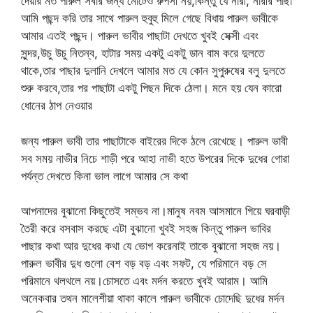
দেয়ার মত পারুল সবার জন্য মোটেও রুপসী নয়,কিন্তু যে নারী, নারীর পাছা
আমি পছন্দ করি তার সাথে পারুল হুবুহু মিলে গেছে বিধায় পারুল ভাবীকে
আমার এতই পছন্দ। পারুল ভাবীর পাছাটা দেখতে খুবই সেক্সী এবং
সুন্দর,উচু উচু নিতন্ব, হাটার সময় একটু একটু ডান বাম করে দুলতে
থাকে,তার পাছার দুলানি দেখলে আমার মত যে কোন সুপুরুষের বলু দুলতে
শুরু করবে,তার পর পাছাটা একটু পিছন দিকে ঠেলা। মনে হয় যেন কারো
ধোনের ঠাপ নেওয়ার
জন্য পারুল ভাবী তার পাছাটাকে বাইরের দিকে ঠলে রেখেছে। পারুল ভাবী
সব সময় নাভীর নিচে শাড়ী পরে আহা নাভী হতে উপরের দিকে দুধের গোরা
পর্যন্ত দেখতে কিনা ভাল লাগে আমার সে কথা
আপনাদের বুঝানো কিছুতেই সম্ভব না।মানুষ নবম আসমানে গিয়ে ঘরবাড়ী
তৈরী করে বসবাস করছে এটা বুঝানো খুবই সহজ কিন্তু পারুল ভাবির
পাছার কথা আর দুধের কথা যে ভোগ করেনাই তাকে বুঝানো সহজ নয়।
পারুল ভাবীর দুধ গুলো বেশ বড় বড় এবং সফট, যে পরিমানে বড় সে
পরিমানে থলথলে নয়।চোসতে এবং মর্দন করতে খুবই আরাম। আমি
অনেকবার তথন মালেশীয়া থাকা কালে পারুল ভাবীকে চোদেছি দুধের মর্দন