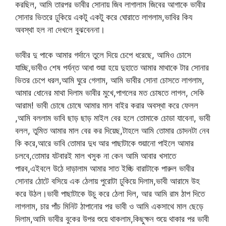
করছিল, আমি তারপর ভাবীর সোনায় জিব লাগালাম জিবের আগাকে ভাবীর
সোনার ভিতরে ঢুকিয়ে একটু একটু করে ঘোরাতে লাগলাম,ভাবির কিয
অবস্থা হল না দেখলে বুঝবেননা।
ভাবীর দু পাকে আমার গর্দানে তুলে দিয়ে চেপে ধরেছে, আমিও চোসে
যাচ্ছি,ভাবীও শেষ পর্যন্ত আধা শুয়া হয়ে দুহাতে আমার মাথাকে টার সোনার
ভিতর চেপে ধরল,আমি ঘুরে গেলাম, আমি ভাবীর সোনা চোসতে লাগলাম,
আমার ধোনের মাথা দিলাম ভাবীর মুখে,পাগলের মত চোষতে লাগল, সেকি
আরাম! ভাবী চোষে চোষে আমার মাল বাইর করার অবস্থা করে ফেলল
,আমি বললাম ভাবি ছাড় ছাড় মাইল বের হলে তোমাকে চোডা যাবেনা, ভাবী
বলল, তুমিত আমার মাল বের কর দিয়েছ,টাহলে আমি তোমার চোদনটা নেব
কি করে,আরে ভাবি তোমার দুধ আর পাছাটাকে শুয়ানো পাইলে আমার
চলবে,তোমার যটবারই মাল খসুক না কেন আমি আবার খসাতে
পারব,এইবলে উঠে দাড়ালাম আমার সাত ইঙ্চি বারাটাকে পারুল ভাবীর
সোনার ঠোটে বসিয়ে এক ঠেলায় পুরোটা ঢুকিয়ে দিলাম,ভাবী আরামে উহ
করে উঠল।ভাবী পাছাটাকে উচু করে ঠেলা দিল, আর আমি রাম ঠাপ দিতে
লাগলাম, চার পাঁচ মিনিট ঠাপানোর পর ভাবী ও আমি একসাথে মাল ছেড়ে
দিলাম,আমি ভাবীর বুকের উপর শুয়ে থাকলাম,কিছুক্ষন শুয়ে থাকার পর ভাবী