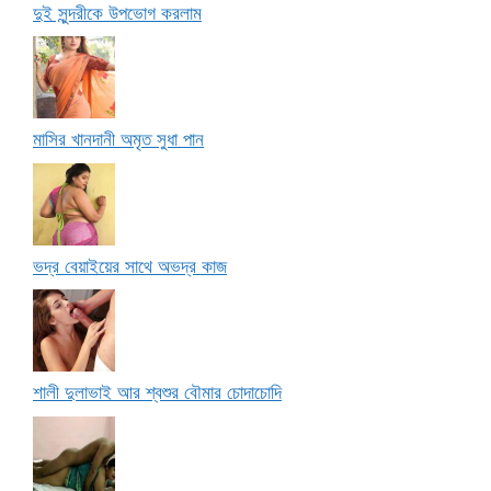
দুই সুন্দরীকে উপভোগ করলাম
মাসির খানদানী অমৃত সুধা পান
ভদ্র বেয়াইয়ের সাথে অভদ্র কাজ
শালী দুলাভাই আর শ্বশুর বৌমার চোদাচোদি