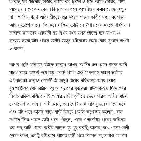
করেছি,দুধ চোষেছি,হাজার হাজার বার চুদলে ও মনে তাকে চোদার নেশা
আমার মন থেকে যাবেনা।বিশ্বাস না হলে আপনিও একবার চোডে দেখুন
না। আমি এখনো অবিবাহীত,রাত্রে শুইলে পারুল ভাবীর দুধ এবং পাছা
আমার চোখে ভাসে।কি করে সর্বক্ষন চোদি সে উপায় বের করতে পারছিনা।
তাছাড়া আমাদের একবাড়ী নয় বিধায় যখন তখন তাদের ঘরে যাওয়া ও
সম্ভব হয়না,আর পারুল ভাবীর ভাসুর রফিকদার জন্য কোন সুযোগ পাওয়া
ও যায়না।
আপন ছোট ভাইয়ের বউকে ভাসুরে আপন স্বামির মত চোদে যাচ্ছে আমি
মাঝে মাঝে আশ্চর্য হয়ে যায়।আমি বিগত এক সাপ্তাহে পারুল ভাবীকে
একবারেরর জন্যও চোদিনী ঐ ভাসুর নামের রফিকদার জন্য।আজ
বৃহস্পতিবার গোলাবারীয়া গ্রামে গ্রামের যুবকেরা নাটক করছে দিনে খবর
নিলাম রফিক বারীতে নাই,আমার রাস্টা ক্লীয়ার ভেবে পারুল ভাবীর সাথে
যোগাযোগ করলাম। ভাবী বলল, তার ছোট ভাই সাহাবুদ্দিনের সাথে যাবে
এবং যদি পারে আমার সাথে বাড়ী ফিরবে।আমি অপেক্ষায় রইলাম, রাত
দশটার দিকে পারুল ভাবী গানে পৌছল, প্রায় এগারোটায় গানের অভিনয়
শুরু হল,আমি পারুল ভাবীর সামনে ঘুর ঘুর করছি,আমায় দেখে পারুল ভাবী
ডেকে বলল, একটু কষ্ট করে আমায় বাড়ী দিয়ে আসেন না,আমিও বললাম