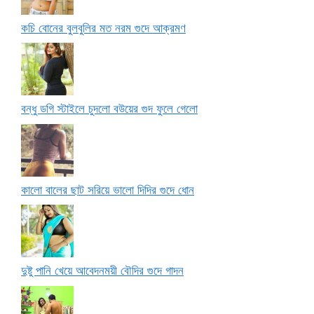
কচি বোনের বুলবুলির মত নরম গুদে আক্রমণ
বন্ধু ডগি স্টাইলে চুদলো বউয়ের গুদ ফুলে গেলো
কালো বালের ছাট সরিয়ে ভালো দিদির গুদে ধোন
দুষ্টু পানি খেয়ে আবেদনময়ী বৌদির গুদে গাদন