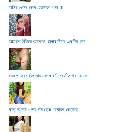
মাসির গুদের জলে ভেজানো শসা খা
আমাকে ঠকিয়ে অন্যকে চোদার বিচার একদিন হবে
জঙ্গলে খরের বিছানায় ফেলে কচি গর্তে সাপ ঢোকালো
কাকু আমার গুদের বাঁধ ছোট বেলায়ই ভেঙ্গেছে