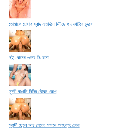
তোমাকে চোদার স্বাদ এতদিনে মিটছে গুদ ফাটিয়ে চুদবো
দুই বোনের গুদের দিওয়ানা
সুন্দরী বাঙালি দিদির যৌবন ভোগ
স্বামী ছেলে আর মেয়ের সামনে গ্যাংব্যাং চোদা