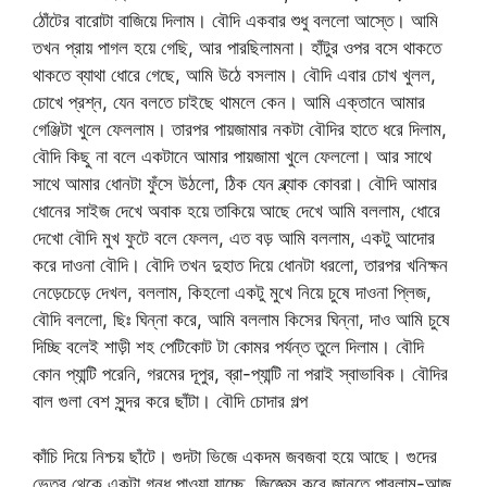
ঠোঁটের বারোটা বাজিয়ে দিলাম। বৌদি একবার শুধু বললো আস্তে। আমি
তখন প্রায় পাগল হয়ে গেছি, আর পারছিলামনা। হাঁটুর ওপর বসে থাকতে
থাকতে ব্যাথা ধোরে গেছে, আমি উঠে বসলাম। বৌদি এবার চোখ খুলল,
চোখে প্রশ্ন, যেন বলতে চাইছে থামলে কেন। আমি এক্তানে আমার
গেঞ্জিটা খুলে ফেললাম। তারপর পায়জামার নকটা বৌদির হাতে ধরে দিলাম,
বৌদি কিছু না বলে একটানে আমার পায়জামা খুলে ফেললো। আর সাথে
সাথে আমার ধোনটা ফুঁসে উঠলো, ঠিক যেন ব্ল্যাক কোবরা। বৌদি আমার
ধোনের সাইজ দেখে অবাক হয়ে তাকিয়ে আছে দেখে আমি বললাম, ধোরে
দেখো বৌদি মুখ ফুটে বলে ফেলল, এত বড় আমি বললাম, একটু আদোর
করে দাওনা বৌদি। বৌদি তখন দুহাত দিয়ে ধোনটা ধরলো, তারপর খনিক্ষন
নেড়েচেড়ে দেখল, বললাম, কিহলো একটু মুখে নিয়ে চুষে দাওনা প্লিজ,
বৌদি বললো, ছিঃ ঘিন্না করে, আমি বললাম কিসের ঘিন্না, দাও আমি চুষে
দিচ্ছি বলেই শাড়ী শহ পেটিকোট টা কোমর পর্যন্ত তুলে দিলাম। বৌদি
কোন প্যান্টি পরেনি, গরমের দূপুর, ব্রা-প্যান্টি না পরাই স্বাভাবিক। বৌদির
বাল গুলা বেশ সুন্দর করে ছাঁটা। বৌদি চোদার গল্প
কাঁচি দিয়ে নিশ্চয় ছাঁটে। গুদটা ভিজে একদম জবজবা হয়ে আছে। গুদের
ভেতর থেকে একটা গন্ধ পাওয়া যাচ্ছে, জিজ্ঞেস করে জানতে পারলাম-আজ