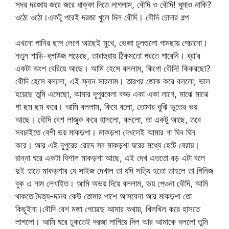
সদর দরজায় জরে জরে ধাক্কা দিতে লাগলাম, বৌদি ও বৌদি! ঘুমাও নাকি?
ওঠো ওঠো।একটু পরেই দরজা খুলে দিল বৌদি। বৌদি চোদার গল্প
এখনো পানির ছাপ লেগে আছেই মুখে, ভেজা চুলগুলো গামছায় পেচানো।
নতুন শাড়ি-ব্লাউজ পড়েছে, তারাহুরায় ঠিকমতো পরতে পারেনি। ব্রা’র
একটা অংশ বেরিয়ে আছে। আমি হেসে বললাম, কিগো বৌদি! কিকরছো?
বৌদি হেসে বললো, এই স্নান সারলাম। তারপর জোক করে বললো, ভাল
হয়েছে তুমি এসেছো, আমার দূপুরবেলা বড্ড একা একা লাগে, মাঝে মাঝে
গা ছম ছম করে। আমি বললাম, কিযে বলো, তোমার বুঝি ভূতের ভয়
আছে। বৌদি বেশ লাজুক করে হাসলো, বললো, তা একটু আছে, তবে
সবচাইতে বেশী ভয় মাকড়শা। মাকড়শা দেখলেই আমার গা ঘিন ঘিন
করে। আর এই দূপুরের রোদে সব মাকড়শা ঘরের মধ্যে হেটে বেরায়।
রান্না ঘরে একটা বিশাল মাকড়শা আছে, এই দেখ এততো বড় এটা বলে
দুই হাতে মাকড়শার যে সাইজ দেখাল তা যদি সত্যি হতো তাহলে তা গিনিজ
বুক এ নাম লেখাইত। আমি অভয় দিয়ে বললাম, ভয় পেওনা বৌদি, আমি
থাকতে দৈত্য-দানব কেউ তোমার পাশে আসবেনা আর মাকড়শা তো
কিছুইনা।বৌদি বেশ মজা পেয়েছে আমার কথায়, খিলখিল করে হাসতে
লাগলো। আমি ঘরে ঢুকতেই দরজা লাগিয়ে দিল আর আমাকে বললো তুমি