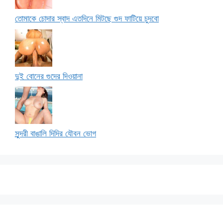
তোমাকে চোদার স্বাদ এতদিনে মিটছে গুদ ফাটিয়ে চুদবো
দুই বোনের গুদের দিওয়ানা
সুন্দরী বাঙালি দিদির যৌবন ভোগ