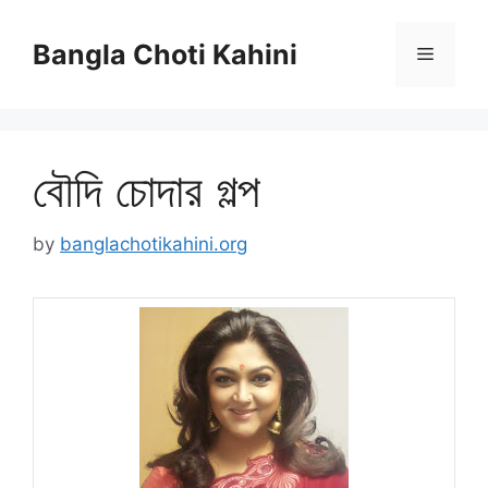
Skip
to
Bangla Choti Kahini
Menu
content
বৌদি চোদার গল্প
by
banglachotikahini.org