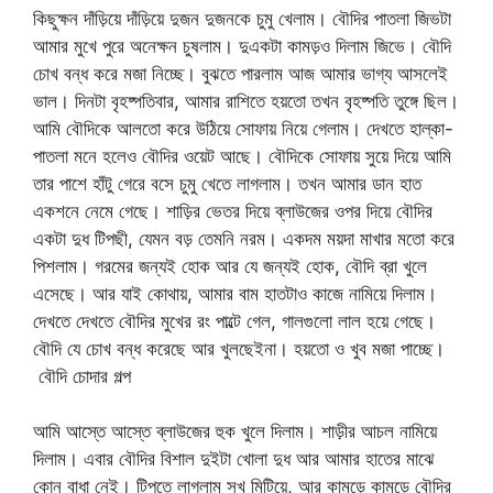
কিছুক্ষন দাঁড়িয়ে দাঁড়িয়ে দুজন দুজনকে চুমু খেলাম। বৌদির পাতলা জিভটা
আমার মুখে পুরে অনেক্ষন চুষলাম। দুএকটা কামড়ও দিলাম জিভে। বৌদি
চোখ বন্ধ করে মজা নিচ্ছে। বুঝতে পারলাম আজ আমার ভাগ্য আসলেই
ভাল। দিনটা বৃহষ্পতিবার, আমার রাশিতে হয়তো তখন বৃহষ্পতি তুঙ্গে ছিল।
আমি বৌদিকে আলতো করে উঠিয়ে সোফায় নিয়ে গেলাম। দেখতে হাল্কা-
পাতলা মনে হলেও বৌদির ওয়েট আছে। বৌদিকে সোফায় সুয়ে দিয়ে আমি
তার পাশে হাঁটু গেরে বসে চুমু খেতে লাগলাম। তখন আমার ডান হাত
একশনে নেমে গেছে। শাড়ির ভেতর দিয়ে ব্লাউজের ওপর দিয়ে বৌদির
একটা দুধ টিপছী, যেমন বড় তেমনি নরম। একদম ময়দা মাখার মতো করে
পিশলাম। গরমের জন্যই হোক আর যে জন্যই হোক, বৌদি ব্রা খুলে
এসেছে। আর যাই কোথায়, আমার বাম হাতটাও কাজে নামিয়ে দিলাম।
দেখতে দেখতে বৌদির মুখের রং পাল্টে গেল, গালগুলো লাল হয়ে গেছে।
বৌদি যে চোখ বন্ধ করেছে আর খুলছেইনা। হয়তো ও খুব মজা পাচ্ছে।
বৌদি চোদার গল্প
আমি আস্তে আস্তে ব্লাউজের হুক খুলে দিলাম। শাড়ীর আচল নামিয়ে
দিলাম। এবার বৌদির বিশাল দুইটা খোলা দুধ আর আমার হাতের মাঝে
কোন বাধা নেই। টিপতে লাগলাম সখ মিটিয়ে, আর কামড়ে কামড়ে বৌদির