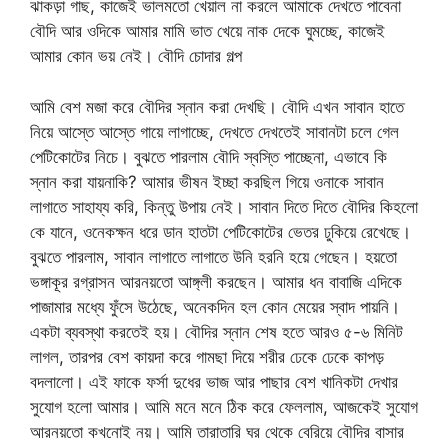
ঝাকড়া গাছ, কাজেই ভালমতো খেয়াল না করলে আমাকে দেখতে পাবেনা
বৌদি আর ওদিকে আমার মামি ভাত খেয়ে নাক দেকে ঘুমচ্ছে, কাজেই
আমার কোন ভয় নেই। বৌদি চোদার গল্প
আমি বেশ মজা করে বৌদির স্নান করা দেখছি। বৌদি এখন সাবান হাতে
নিয়ে আস্তে আস্তে গায়ে লাগাচ্ছে, দেখতে দেখতেই সাবানটা চলে গেল
পেটিকোটের নিচে। বুঝতে পারলাম বৌদি স্বস্তি পাচ্ছেনা, এভাবে কি
স্নান করা যায়নাকি? আমার ভীষন ইচ্ছা করছিল গিয়ে ওনাকে সাবান
লাগাতে সাহায্য করি, কিন্তু উপায় নেই। সাবান দিতে দিতে বৌদির কিহলো
কে যানে, ওনেকক্ষন ধরে ডান হাতটা পেটিকোটের ভেতর ঢুকিয়ে রেখেছে।
বুঝতে পারলাম, সাবান লাগাতে লাগাতে উনি হরনি হয়ে গেছেন। হয়তো
ভঙ্গাকূর রগ্রাসন আরনয়তো আঙ্গ্‌লী করছেন। আমার ধন বাবাজি এদিকে
পাজামার মধ্যে ফুঁসে উঠেছে, অনেকদিন হল কোন মেয়ের স্বাদ পায়নি।
একটা ব্যবস্থা করতেই হয়। বৌদির স্নান শেষ হতে আরও ৫-৬ মিনিট
লাগল, তারপর বেশ কায়দা করে গামছা দিয়ে শরীর ঢেকে ঢেকে কাপড়
বদলালো। এই ফাকে ফর্সা দুধের ভাজ আর পাছার বেশ খানিকটা দেখার
সুযোগ হলো আমার। আমি মনে মনে ঠিক করে ফেললাম, আজকেই সুযোগ
আরনয়তো কখনোই নয়। আমি তারাতারি ঘর থেকে বেরিয়ে বৌদির বাসার