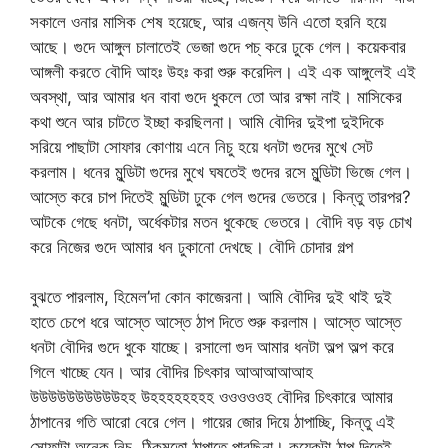
সকালে ওনার মাসিক শেষ হয়েছে, আর এজন্য উনি এতো হরনি হয়ে
আছে। গুদে আঙ্গুল চালাতেই ভেজা গুদে পচ্ করে ঢুকে গেল। কয়েকবার
আঙ্গলী করতে বৌদি আহঃ উহঃ করা শুরু করেদিল। এই এক আঙ্গুলেই এই
অবস্থা, আর আমার ধন বাবা গুদে ধুকলে তো আর রক্ষা নাই। মাসিকের
কথা শুনে আর চাটতে ইচ্ছা করছিলনা। আমি বৌদির দুইপা দুইদিকে
সরিয়ে পাছাটা সোফার কোণায় এনে নিচু হয়ে ধনটা গুদের মুখে সেট
করলাম। ধনের মুন্ডিটা গুদের মুখে ঘষতেই গুদের রসে মুন্ডিটা ভিজে গেল।
আস্তে করে চাপ দিতেই মুন্ডিটা ঢুকে গেল গুদের ভেতরে। কিন্তু তারপর?
আটকে গেছে ধনটা, অর্ধেকটার মতন ধুকেছে ভেতরে। বৌদি বড় বড় চোখ
করে নিজের গুদে আমার ধন ঢুকানো দেখছে। বৌদি চোদার গল্প
বুঝতে পারলাম, হিমেল’দা কোন কাজেরনা। আমি বৌদির দুই থাই দুই
হাতে চেপে ধরে আস্তে আস্তে ঠাপ দিতে শুরু করলাম। আস্তে আস্তে
ধনটা বৌদির গুদে ধুকে যাচ্ছে। রসালো গুদ আমার ধনটা অল্প অল্প করে
গিলে খাচ্ছে যেন। আর বৌদির চিৎকার আআআআআহ
উউউউউউউউউউহহ উহহহহহহহহ ওওওওওহ বৌদির চিৎকারে আমার
ঠাপানের গতি আরো বেরে গেল। গায়ের জোর দিয়ে ঠাপাচ্ছি, কিন্তু এই
সোফাটা অনেক নিচু, ঠিকমতো ঠাপাতে পারছিনা। কয়েকটা ঠাপ দিতেই