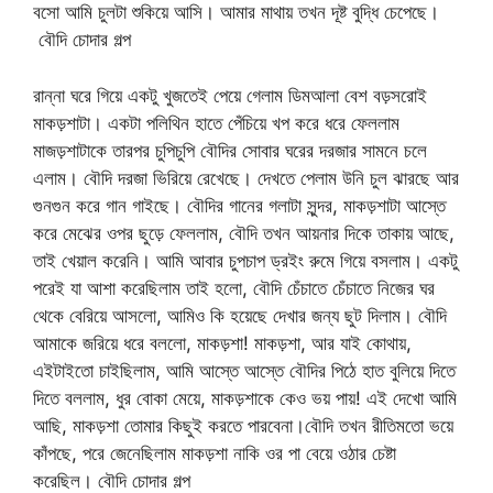
বসো আমি চুলটা শুকিয়ে আসি। আমার মাথায় তখন দূষ্ট বুদ্ধি চেপেছে।
বৌদি চোদার গল্প
রান্না ঘরে গিয়ে একটু খুজতেই পেয়ে গেলাম ডিমআলা বেশ বড়সরোই
মাকড়শাটা। একটা পলিথিন হাতে পেঁচিয়ে খপ করে ধরে ফেললাম
মাজড়শাটাকে তারপর চুপিচুপি বৌদির সোবার ঘরের দরজার সামনে চলে
এলাম। বৌদি দরজা ভিরিয়ে রেখেছে। দেখতে পেলাম উনি চুল ঝারছে আর
গুনগুন করে গান গাইছে। বৌদির গানের গলাটা সুন্দর, মাকড়শাটা আস্তে
করে মেঝের ওপর ছুড়ে ফেললাম, বৌদি তখন আয়নার দিকে তাকায় আছে,
তাই খেয়াল করেনি। আমি আবার চুপচাপ ড্রইং রুমে গিয়ে বসলাম। একটু
পরেই যা আশা করেছিলাম তাই হলো, বৌদি চেঁচাতে চেঁচাতে নিজের ঘর
থেকে বেরিয়ে আসলো, আমিও কি হয়েছে দেখার জন্য ছুট দিলাম। বৌদি
আমাকে জরিয়ে ধরে বললো, মাকড়শা! মাকড়শা, আর যাই কোথায়,
এইটাইতো চাইছিলাম, আমি আস্তে আস্তে বৌদির পিঠে হাত বুলিয়ে দিতে
দিতে বললাম, ধুর বোকা মেয়ে, মাকড়শাকে কেও ভয় পায়! এই দেখো আমি
আছি, মাকড়শা তোমার কিছুই করতে পারবেনা।বৌদি তখন রীতিমতো ভয়ে
কাঁপছে, পরে জেনেছিলাম মাকড়শা নাকি ওর পা বেয়ে ওঠার চেষ্টা
করেছিল। বৌদি চোদার গল্প