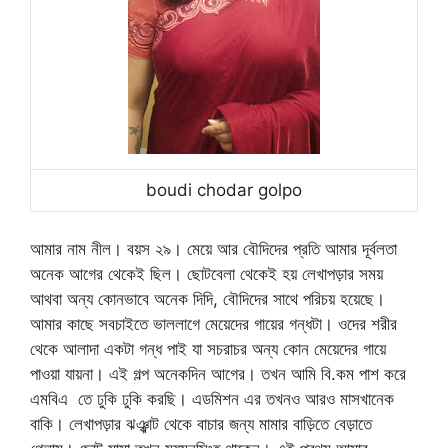
boudi chodar golpo
আমার নাম নীল। বয়স ২৯। মেয়ে আর বৌদিদের প্রতি আমার দূর্বলতা
অনেক আগের থেকেই ছিল। ছোটবেলা থেকেই হয় লেখাপড়ার সময়
আথবা অন্য কোনভাবে অনেক দিদি, বৌদিদের সাথে পরিচয় হয়েছে।
আমার কাছে সবচাইতে ভাললাগে মেয়েদের গায়ের গন্ধটা। ওদের শরীর
থেকে আলাদা একটা গন্ধ পাই যা সচরাচর অন্য কোন মেয়েদের গায়ে
পাওয়া যায়না। এই গল্প অনেকদিন আগের। তখন আমি বি.কম পাশ করে
এমবিএ তে ঢুকি ঢুকি করছি। এডমিশন এর তখনও আরও মাসখানেক
বাকি। লেখাপড়ার ঝঞ্ঝাট থেকে বাচার জন্য মামার বাড়িতে বেড়াতে