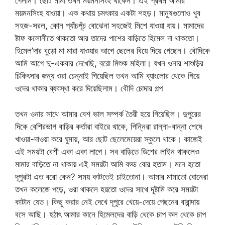
গেলাম। ছোট মামা তখন ময়মনসিংহ থাকেন। এই প্রথম আমার
ময়মনসিংহ যাওয়া। এক কথায় চমৎকার একটা শহড়। মানুষগুলোও খুব
সহজ-সরল, কোন প্যাঁচপূঁচ বোঝেনা সহজেই মিশে যাওয়া যায়। মামাদের
ষ্টাফ কলোনীতে থাকতো আর তাদের পাশের বাড়িতে হিমেল দা থাকতো।
হিমেল’দার বুড়ো মা মারা যাওয়ার আগে ছেলের বিয়ে দিয়ে গেছেন। বৌদিকে
আমি আগে দু-একবার দেখেছি, বরো মিশুক মহিলা। যখন ওনার শাশুড়ির
চিকিৎসার জন্য ওরা চেন্নাই গিয়েছিল তখন আমি ব্যাংলোর থেকে গিয়ে
ওদের থাকার ব্যবস্থা করে দিয়েছিলাম। বৌদি চোদার গল্প
তখন ওনার সাথে আমার বেশ ভাল সম্পর্ক তৈরী হয়ে গিয়েছিল। দুপুরের
দিকে বেশিরভাগ বাড়ির কর্তারা বাইরে থাকে, গিন্নিরা রান্না-বান্না শেষে
খাওয়া-দাওয়া করে ঘুমায়, আর ছোট ছেলেমেয়েরা স্কুলে থাকে। কাজেই
এই সময়টা বেশী একা একা লাগে। সব বাড়িতে ডিশের লাইন থাকলেও
মামার বাড়িতে না থাকায় এই সময়টা আমি বড্ড বোর হতাম। মনে হতো
দূপুরটা এত বরো কেন? সময় কাটতেই চাইতোনা। আমার মামাতো বোনেরা
তখন কলেজে পড়ে, ওরা থাকলে হয়তো ওদের সাথে দূষ্টামি করে সময়টা
কাটান যেত। কিছু করার নেই দেখে দূপুরে খেয়ে-দেয়ে পেছনের বারান্দায়
বসে আছি। হঠাৎ আমার কানে হিমেলদের বাড়ি থেকে চাপ কল থেকে চাপ