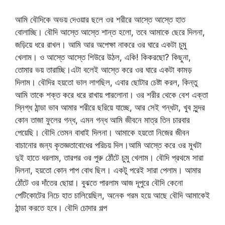
আমি বৌদিকে অভয় দেওয়ার ছলে ওর শরীরে আস্তে আস্তে হাত
বোলাচ্ছি। বৌদি আস্তে আস্তে শান্ত হলো, তবে আমাকে ছেরে দিলনা,
জড়িয়ে ধরে রাখল। আমি আর অপেক্ষা নাকরে ওর ঘারে একটা চুমু
খেলাম। ও আস্তে আস্তে শিউরে উঠল, একি! কিকরছো? কিছুনা,
তোমার ভয় তারাচ্ছি।এটা বলেই আস্তে করে ওর ঘারে একটা কামড়
দিলাম। বৌদির হয়তো ভাল লাগছিল, এবার ছোটার চেষ্টা করল, কিন্তু
আমি তাকে শক্ত করে ধরে রাখায় পারলোনা। ওর শরীর থেকে বেশ এক্তা
স্নিগ্ধ ঠান্ডা ভাব আমার শরীরে ছরিয়ে যাচ্ছে, আর সেই গন্ধটা, খুব সুন্দর
কোন তাজা ফুলের গন্ধ, এমন গন্ধ আমি জীবনে মাত্র তিন চারবার
পেয়েছি। বৌদি তেমন বাধাই দিলনা। আমাকে হয়তো নিজের জীবন
বাচানোর জন্য কৃতজ্ঞতাবোধের পরিচয় দিল।আমি আস্তে করে ওর মুখটা
দুই হাতে ধরলাম, তারপর ওর পুরু ঠোঁটে চুমু খেলাম। বৌদি প্রথমে সারা
দিলনা, হয়তো কোন পাপ বোধ ছিল। একটু পরেই সারা পেলাম। আমার
ঠোঁটে ওর দাঁতের ছোয়া। বুঝতে পারলাম আজ দূপুরে বৌদি কেনো
পেটিকোটের নিচে হাত চালিয়েছিল, অনেক গরম হয়ে আছে বৌদি আমাকেই
ঠান্ডা করতে হবে। বৌদি চোদার গল্প