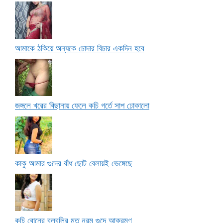
আমাকে ঠকিয়ে অন্যকে চোদার বিচার একদিন হবে
জঙ্গলে খরের বিছানায় ফেলে কচি গর্তে সাপ ঢোকালো
কাকু আমার গুদের বাঁধ ছোট বেলায়ই ভেঙ্গেছে
কচি বোনের বুলবুলির মত নরম গুদে আক্রমণ