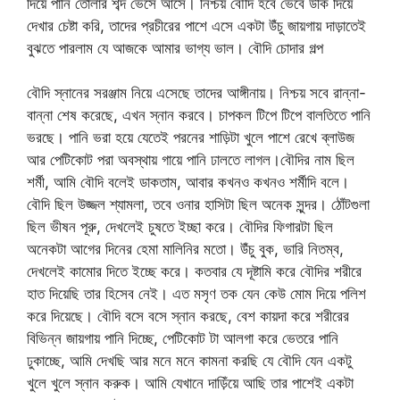
দিয়ে পানি তোলার শব্দ ভেসে আসে। নিশ্চয় বৌদি হবে ভেবে উকি দিয়ে
দেখার চেষ্টা করি, তাদের প্রচীরের পাশে এসে একটা উঁচু জায়গায় দাড়াতেই
বুঝতে পারলাম যে আজকে আমার ভাগ্য ভাল। বৌদি চোদার গল্প
বৌদি স্নানের সরঞ্জাম নিয়ে এসেছে তাদের আঙ্গীনায়। নিশ্চয় সবে রান্না-
বান্না শেষ করেছে, এখন স্নান করবে। চাপকল টিপে টিপে বালতিতে পানি
ভরছে। পানি ভরা হয়ে যেতেই পরনের শাড়িটা খুলে পাশে রেখে ব্লাউজ
আর পেটিকোট পরা অবস্থায় গায়ে পানি ঢালতে লাগল।বৌদির নাম ছিল
শর্মী, আমি বৌদি বলেই ডাকতাম, আবার কখনও কখনও শর্মীদি বলে।
বৌদি ছিল উজ্জল শ্যামলা, তবে ওনার হাসিটা ছিল অনেক সুন্দর। ঠোঁটগুলা
ছিল ভীষন পূরু, দেখলেই চুষতে ইচ্ছা করে। বৌদির ফিগারটা ছিল
অনেকটা আগের দিনের হেমা মালিনির মতো। উঁচু বুক, ভারি নিতম্ব,
দেখলেই কামোর দিতে ইচ্ছে করে। কতবার যে দূষ্টামি করে বৌদির শরীরে
হাত দিয়েছি তার হিসেব নেই। এত মসৃণ তক যেন কেউ মোম দিয়ে পলিশ
করে দিয়েছে। বৌদি বসে বসে স্নান করছে, বেশ কায়দা করে শরীরের
বিভিন্ন জায়গায় পানি দিচ্ছে, পেটিকোট টা আলগা করে ভেতরে পানি
ঢুকাচ্ছে, আমি দেখছি আর মনে মনে কামনা করছি যে বৌদি যেন একটু
খুলে খুলে স্নান করুক। আমি যেখানে দাড়িঁয়ে আছি তার পাশেই একটা