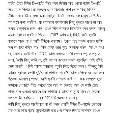
হাতটা টেনে দিদির টি–শার্টটা নীচে করে দিলাম আর খোলা ব্রাটা টি–শার্ট
দিয়ে ঢেকে দিলাম।মা হলঘরে এসে বিছানার পাশ থেকে কিছু জিনিস
নিচ্ছিল আর দিদির সঙ্গে কথা বলছিল।দিদিও পেপার থেকে মুখ না উঠিয়ে
মার সঙ্গে কথা বলছিল।মা আমাদের কার্যকলাপ কিছু বুঝতে পারল না আর
আবার রান্নাঘরে চলে গেল।তখন দিদি আমাকে ফিসফিস করে বলল‚ ‘বাবলু
আমার ব্রায়ের হুকটা লাগিয়ে দে।’‘কী? আমি এই টাইট ব্রা’র হুকটা
লাগাতে পারব না।’ আমি দিদিকে বললাম। ‘কেন‚ তুই হুকটা খুলতে পারিস
আর লাগাতে পারিস না?’ দিদি একটু গরম সুরে আমাকে বলল।‘না সে কথা
নয়‚ তোমার ব্রাটা ভীষণ টাইট’‚ আমি বললাম।দিদি পেপার পড়তে পড়তে
বলল‚ ‘আমি কিছু জানি না‚ তুই আমার ব্রায়ের হুকটা খুলেছিস‚ তাই তুইই
সেটা লাগাবি।’ দিদি আবার আমাকে বকুনি দিতে দিতে বলল। ‘কিন্তু দিদি‚
তোমার ব্রায়ের হুকটা তুমিওতো লাগাতে পারো?’ আমি দিদিকে আস্তে করে
জিজ্ঞেস করলাম।‘পাগল‚ আমি হুকটা লাগাতে পারি না। হুক লাগাতে হলে
আমাকে পেপারটা নীচে করতে হবে আর মা দেখতে পাবে যে আমি তোর
কাছে বসে এসময় ব্রায়ের হুক লাগাচ্ছি। তাতে মা বুঝে যাবে যে আমরা
এতক্ষণ কী করছিলাম। বুঝলি?’ দিদি আমাকে বলল।
আমি কিছু বুঝতে পারছিলাম না কী করব।আমি দিদির টি–শার্টের ভেতরে
হাত নিয়ে গিয়ে ব্রা’র স্ট্র্যাপদুটো ধরে পেছনদিকে টানতে লাগলাম।যখন