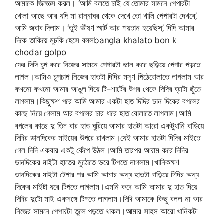
আমাকে জিজ্ঞেস করল। ‘আমি বলতে চাই যে তোমার সামনে পেপারটা
খোলা আছে আর যদি মা রান্নাঘর থেকে দেখে তো খালি পেপারটা দেখবে’‚
আমি জবাব দিলাম। ‘তুই ভীষণ স্মার্ট আর শয়তান হয়েছিস’‚ দিদি আমার
দিকে তাকিয়ে মুচকি হেসে বললbangla khalato bon k
chodar golpo
ফের দিদি চুপ করে নিজের সামনে পেপারটা ভাল করে ছড়িয়ে পেপার পড়তে
লাগল।আমিও চুপচাপ নিজের হাতটা দিদির মসৃণ পিঠেবোলাতে লাগলাম আর
কখনো কখনো আমার আঙুল দিয়ে টি–শার্টের উপর থেকে দিদির ব্রাটা ছুঁতে
লাগলাম।কিছুক্ষণ পরে আমি আমার একটা হাত দিদির ডান দিকের বগলের
কাছে নিয়ে গেলাম আর বগলের চার ধারে হাত বোলাতে লাগলাম।আমি
বগলের কাছে দু তিন বার হাত ঘুরিয়ে আমার হাতটা আরো একটুখানি বাড়িয়ে
দিদির ডানদিকের মাইয়ের উপরে রাখলাম।যেই আমার হাতটা দিদির মাইতে
গেল দিদি একবার একটু কেঁপে উঠল।আমি তারপর আরাম করে দিদির
ডানদিকের মাইটা হাতের মুঠোতে ভরে টিপতে লাগলাম।খানিকক্ষণ
ডানদিকের মাইটা টেপার পর আমি আমার অন্য হাতটা বাড়িয়ে দিদির অন্য
দিকের মাইটা ধরে টিপতে লাগলাম।এমনি করে আমি আমার দু হাত দিয়ে
দিদির দুটো মাই একসঙ্গে টিপতে লাগলাম।দিদি আমাকে কিছু বলল না আর
নিজের সামনে পেপারটা তুলে পড়তে থাকল।আমার সাহস আরো খানিকটা