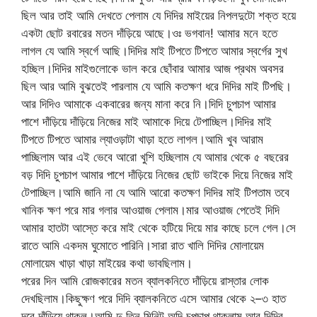
ছিল আর তাই আমি দেখতে পেলাম যে দিদির মাইয়ের নিপলদুটো শক্ত হয়ে
একটা ছোট রবারের মতন দাঁড়িয়ে আছে।ওঃ ভগবান! আমার মনে হতে
লাগল যে আমি স্বর্গে আছি।দিদির মাই টিপতে টিপতে আমার স্বর্গের সুখ
হচ্ছিল।দিদির মাইগুলোকে ভাল করে ছোঁবার আমার আজ প্রথম অবসর
ছিল আর আমি বুঝতেই পারলাম যে আমি কতক্ষণ ধরে দিদির মাই টিপছি।
আর দিদিও আমাকে একবারের জন্য মানা করে নি।দিদি চুপচাপ আমার
পাশে দাঁড়িয়ে দাঁড়িয়ে নিজের মাই আমাকে দিয়ে টেপাচ্ছিল।দিদির মাই
টিপতে টিপতে আমার ল্যাওড়াটা খাড়া হতে লাগল।আমি খুব আরাম
পাচ্ছিলাম আর এই ভেবে আরো খুশি হচ্ছিলাম যে আমার থেকে ৫ বছরের
বড় দিদি চুপচাপ আমার পাশে দাঁড়িয়ে নিজের ছোট ভাইকে দিয়ে নিজের মাই
টেপাচ্ছিল।আমি জানি না যে আমি আরো কতক্ষণ দিদির মাই টিপতাম তবে
খানিক ক্ষণ পরে মার গলার আওয়াজ পেলাম।মার আওয়াজ পেতেই দিদি
আমার হাতটা আস্তে করে মাই থেকে হটিয়ে দিয়ে মার কাছে চলে গেল।সে
রাতে আমি একদম ঘুমোতে পারিনি।সারা রাত খালি দিদির মোলায়েম
মোলায়েম খাড়া খাড়া মাইয়ের কথা ভাবছিলাম।
পরের দিন আমি রোজকারের মতন ব্যালকনিতে দাঁড়িয়ে রাস্তার লোক
দেখছিলাম।কিছুক্ষণ পরে দিদি ব্যালকনিতে এসে আমার থেকে ২–৩ হাত
দূরে দাঁড়িয়ে থাকল।আমি দু তিন মিনিট অব্দি চুপচাপ থাকলাম আর দিদির