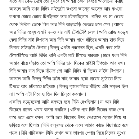
যাতে যদি কেউ দেখে তো বুঝবে যে আমরা কোন বিষয়ে আলোচনা করছি।
আসলে আমি তখন দিদির মাইদুটো কখনো আস্তে আস্তে আর কখনো
কখনো জোরে জোরে টিপছিলাম আর চটকাচ্ছিলাম।খানিক পর মা ভেতর
থেকে দিদিকে ডেকে নিল আর দিদি তাড়াতাড়ি ভেতরে চলে গেল।আমার
আর দিদির মধ্যে এমনি ২–৩ বার মাই টেপাটেপি চলল।আমি রোজ সন্ধ্যে
বেলা দিদির মাই টিপতাম আর দিদি আমার পাশে দাঁড়িয়ে আমার হাত দিয়ে
নিজের মাইদুটো টেপাত।কিন্তু একটা প্রব্লেম ছিল‚ এমনি করে মাই
টেপাটেপিতে আমি দিদির খালি একটা মাই টিপতে পারতাম।মানে যখন দিদি
আমার বাঁয়ে দাঁড়াত তো আমি দিদির ডান দিকের মাইটা টিপতাম আর যখন
দিদি আমার ডান দিকে দাঁড়াত তো আমি দিদির বাঁ দিকের মাইটা টিপতাম।
আসলে আমি কিন্তু দিদির দুটো মাই আমার দুটো হাতের মুঠোতে নিয়ে
টিপতে আর চটকাতে চাইতাম।কিন্তু ব্যালকনিতে দাঁড়িয়ে এটা সম্ভব ছিল
না।আমি এটা নিয়ে দু তিন দিন চিন্তা করলাম।
একদিন সন্ধ্যেবেলা আমি হলঘরে বসে টিভি দেখছিলাম।মা আর দিদি
কিচেনে রাতের খাবার রান্না করছিল।খানিক পরে দিদি নিজের কাজ শেষ
করে হলে এসে বসল।আমি হলে বিছানার উপর দেওয়ালে হেলান দিয়ে পা
ছড়িয়ে বসে ছিলাম।দিদি রান্নাঘর থেকে এসে আমার কাছে বিছানাতে বসে
পড়ল।দিদি খানিকক্ষণ টিভি দেখল আর তারপর পেপার নিয়ে নিজের মুখের