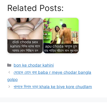
Related Posts:
didi choda sex
kahini দিদির গুদের মালে
apu choda আপুকে চুদে
আমার ধোন পিচ্ছিল হল
তার শাড়ির আঁচলে মাল মুছলাম
Categories
bon ke chodar kahini
মেয়েকে চোদে বাবা baba r meye chodar bangla
golpo
খালাকে দিলাম ভাড়া khala ke biye kore chudlam