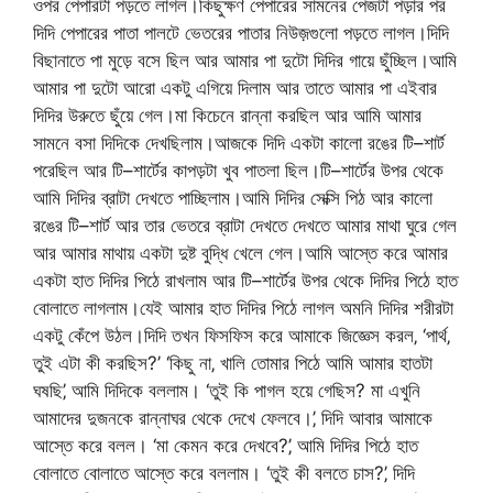
ওপর পেপারটা পড়তে লাগল।কিছুক্ষণ পেপারের সামনের পেজটা পড়ার পর
দিদি পেপারের পাতা পালটে ভেতরের পাতার নিউজ়গুলো পড়তে লাগল।দিদি
বিছানাতে পা মুড়ে বসে ছিল আর আমার পা দুটো দিদির গায়ে ছুঁচ্ছিল।আমি
আমার পা দুটো আরো একটু এগিয়ে দিলাম আর তাতে আমার পা এইবার
দিদির উরুতে ছুঁয়ে গেল।মা কিচেনে রান্না করছিল আর আমি আমার
সামনে বসা দিদিকে দেখছিলাম।আজকে দিদি একটা কালো রঙের টি–শার্ট
পরেছিল আর টি–শার্টের কাপড়টা খুব পাতলা ছিল।টি–শার্টের উপর থেকে
আমি দিদির ব্রাটা দেখতে পাচ্ছিলাম।আমি দিদির সেক্সি পিঠ আর কালো
রঙের টি–শার্ট আর তার ভেতরে ব্রাটা দেখতে দেখতে আমার মাথা ঘুরে গেল
আর আমার মাথায় একটা দুষ্ট বুদ্ধি খেলে গেল।আমি আস্তে করে আমার
একটা হাত দিদির পিঠে রাখলাম আর টি–শার্টের উপর থেকে দিদির পিঠে হাত
বোলাতে লাগলাম।যেই আমার হাত দিদির পিঠে লাগল অমনি দিদির শরীরটা
একটু কেঁপে উঠল।দিদি তখন ফিসফিস করে আমাকে জিজ্ঞেস করল‚ ‘পার্থ‚
তুই এটা কী করছিস?’ ‘কিছু না‚ খালি তোমার পিঠে আমি আমার হাতটা
ঘষছি’‚ আমি দিদিকে বললাম। ‘তুই কি পাগল হয়ে গেছিস? মা এখুনি
আমাদের দুজনকে রান্নাঘর থেকে দেখে ফেলবে।’‚ দিদি আবার আমাকে
আস্তে করে বলল। ‘মা কেমন করে দেখবে?’‚ আমি দিদির পিঠে হাত
বোলাতে বোলাতে আস্তে করে বললাম। ‘তুই কী বলতে চাস?’‚ দিদি