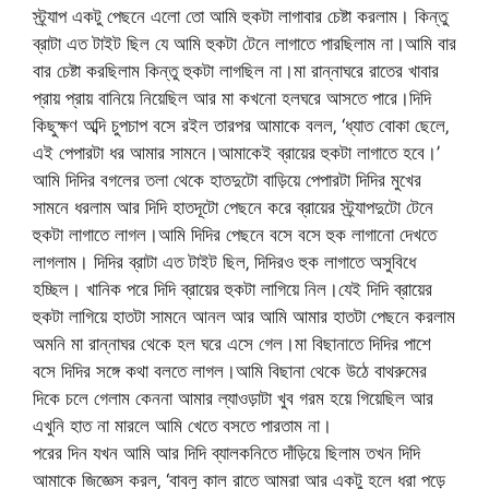
স্ট্র্যাপ একটু পেছনে এলো তো আমি হুকটা লাগাবার চেষ্টা করলাম। কিন্তু
ব্রাটা এত টাইট ছিল যে আমি হুকটা টেনে লাগাতে পারছিলাম না।আমি বার
বার চেষ্টা করছিলাম কিন্তু হুকটা লাগছিল না।মা রান্নাঘরে রাতের খাবার
প্রায় প্রায় বানিয়ে নিয়েছিল আর মা কখনো হলঘরে আসতে পারে।দিদি
কিছুক্ষণ অব্দি চুপচাপ বসে রইল তারপর আমাকে বলল‚ ‘ধ্যাত বোকা ছেলে‚
এই পেপারটা ধর আমার সামনে।আমাকেই ব্রায়ের হুকটা লাগাতে হবে।’
আমি দিদির বগলের তলা থেকে হাতদুটো বাড়িয়ে পেপারটা দিদির মুখের
সামনে ধরলাম আর দিদি হাতদূটো পেছনে করে ব্রায়ের স্ট্র্যাপদুটো টেনে
হুকটা লাগাতে লাগল।আমি দিদির পেছনে বসে বসে হুক লাগানো দেখতে
লাগলাম। দিদির ব্রাটা এত টাইট ছিল‚ দিদিরও হুক লাগাতে অসুবিধে
হচ্ছিল। খানিক পরে দিদি ব্রায়ের হুকটা লাগিয়ে নিল।যেই দিদি ব্রায়ের
হুকটা লাগিয়ে হাতটা সামনে আনল আর আমি আমার হাতটা পেছনে করলাম
অমনি মা রান্নাঘর থেকে হল ঘরে এসে গেল।মা বিছানাতে দিদির পাশে
বসে দিদির সঙ্গে কথা বলতে লাগল।আমি বিছানা থেকে উঠে বাথরুমের
দিকে চলে গেলাম কেননা আমার ল্যাওড়াটা খুব গরম হয়ে গিয়েছিল আর
এখুনি হাত না মারলে আমি খেতে বসতে পারতাম না।
পরের দিন যখন আমি আর দিদি ব্যালকনিতে দাঁড়িয়ে ছিলাম তখন দিদি
আমাকে জিজ্ঞেস করল‚ ‘বাবলু কাল রাতে আমরা আর একটু হলে ধরা পড়ে