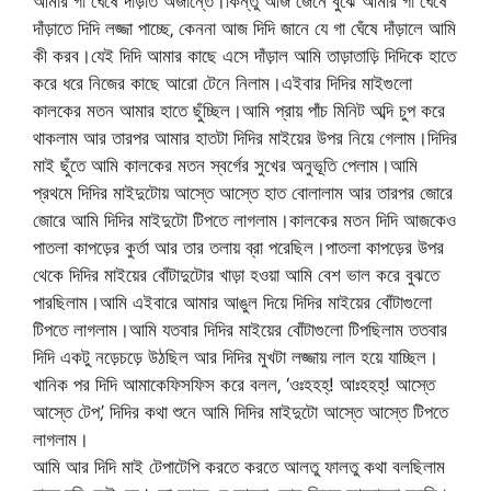
আমার গা ঘেঁষে দাঁড়াত অজান্তে।কিন্তু আজ জেনে বুঝে আমার গা ঘেঁষে
দাঁড়াতে দিদি লজ্জা পাচ্ছে‚ কেননা আজ দিদি জানে যে গা ঘেঁষে দাঁড়ালে আমি
কী করব।যেই দিদি আমার কাছে এসে দাঁড়াল আমি তাড়াতাড়ি দিদিকে হাতে
করে ধরে নিজের কাছে আরো টেনে নিলাম।এইবার দিদির মাইগুলো
কালকের মতন আমার হাতে ছুঁচ্ছিল।আমি প্রায় পাঁচ মিনিট অব্দি চুপ করে
থাকলাম আর তারপর আমার হাতটা দিদির মাইয়ের উপর নিয়ে গেলাম।দিদির
মাই ছুঁতে আমি কালকের মতন স্বর্গের সুখের অনুভূতি পেলাম।আমি
প্রথমে দিদির মাইদুটোয় আস্তে আস্তে হাত বোলালাম আর তারপর জোরে
জোরে আমি দিদির মাইদুটো টিপতে লাগলাম।কালকের মতন দিদি আজকেও
পাতলা কাপড়ের কুর্তা আর তার তলায় ব্রা পরেছিল।পাতলা কাপড়ের উপর
থেকে দিদির মাইয়ের বোঁটাদুটোর খাড়া হওয়া আমি বেশ ভাল করে বুঝতে
পারছিলাম।আমি এইবারে আমার আঙুল দিয়ে দিদির মাইয়ের বোঁটাগুলো
টিপতে লাগলাম।আমি যতবার দিদির মাইয়ের বোঁটাগুলো টিপছিলাম ততবার
দিদি একটু নড়েচড়ে উঠছিল আর দিদির মুখটা লজ্জায় লাল হয়ে যাচ্ছিল।
খানিক পর দিদি আমাকেফিসফিস করে বলল‚ ‘ওঃহহহ্! আঃহহহ্! আস্তে
আস্তে টেপ‚’ দিদির কথা শুনে আমি দিদির মাইদুটো আস্তে আস্তে টিপতে
লাগলাম।
আমি আর দিদি মাই টেপাটেপি করতে করতে আলতু ফালতু কথা বলছিলাম