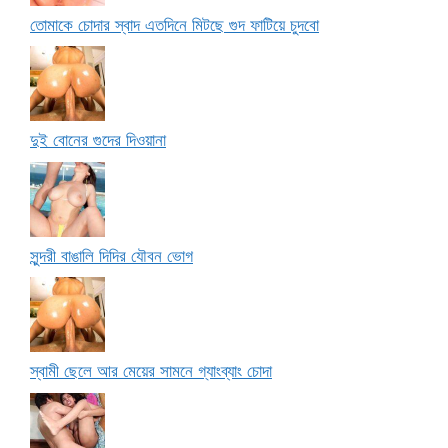
তোমাকে চোদার স্বাদ এতদিনে মিটছে গুদ ফাটিয়ে চুদবো
দুই বোনের গুদের দিওয়ানা
সুন্দরী বাঙালি দিদির যৌবন ভোগ
স্বামী ছেলে আর মেয়ের সামনে গ্যাংব্যাং চোদা