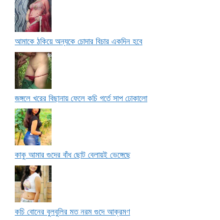
আমাকে ঠকিয়ে অন্যকে চোদার বিচার একদিন হবে
জঙ্গলে খরের বিছানায় ফেলে কচি গর্তে সাপ ঢোকালো
কাকু আমার গুদের বাঁধ ছোট বেলায়ই ভেঙ্গেছে
কচি বোনের বুলবুলির মত নরম গুদে আক্রমণ