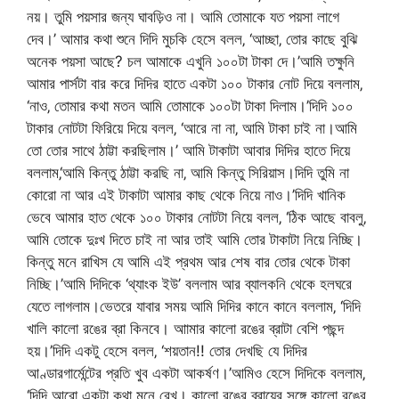
নয়। তুমি পয়সার জন্য ঘাবড়িও না। আমি তোমাকে যত পয়সা লাগে
দেব।’ আমার কথা শুনে দিদি মুচকি হেসে বলল‚ ‘আচ্ছা‚ তোর কাছে বুঝি
অনেক পয়সা আছে? চল আমাকে এখুনি ১০০টা টাকা দে।’আমি তক্ষুনি
আমার পার্সটা বার করে দিদির হাতে একটা ১০০ টাকার নোট দিয়ে বললাম‚
‘নাও‚ তোমার কথা মতন আমি তোমাকে ১০০টা টাকা দিলাম।’দিদি ১০০
টাকার নোটটা ফিরিয়ে দিয়ে বলল‚ ‘আরে না না‚ আমি টাকা চাই না।আমি
তো তোর সাথে ঠাট্টা করছিলাম।’ আমি টাকাটা আবার দিদির হাতে দিয়ে
বললাম‚‘আমি কিন্তু ঠাট্টা করছি না‚ আমি কিন্তু সিরিয়াস।দিদি তুমি না
কোরো না আর এই টাকাটা আমার কাছ থেকে নিয়ে নাও।’দিদি খানিক
ভেবে আমার হাত থেকে ১০০ টাকার নোটটা নিয়ে বলল‚ ‘ঠিক আছে বাবলু‚
আমি তোকে দুঃখ দিতে চাই না আর তাই আমি তোর টাকাটা নিয়ে নিচ্ছি।
কিন্তু মনে রাখিস যে আমি এই প্রথম আর শেষ বার তোর থেকে টাকা
নিচ্ছি।’আমি দিদিকে ‘থ্যাংক ইউ’ বললাম আর ব্যালকনি থেকে হলঘরে
যেতে লাগলাম।ভেতরে যাবার সময় আমি দিদির কানে কানে বললাম‚ ‘দিদি
খালি কালো রঙের ব্রা কিনবে। আামার কালো রঙের ব্রাটা বেশি পছন্দ
হয়।’দিদি একটু হেসে বলল‚ ‘শয়তান!! তোর দেখছি যে দিদির
আণ্ডারগার্মেন্টের প্রতি খুব একটা আকর্ষণ।’আমিও হেসে দিদিকে বললাম‚
‘দিদি আরো একটা কথা মনে রেখ। কালো রঙের ব্রায়ের সঙ্গে কালো রঙের