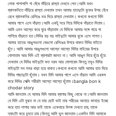
লোক পাশাপাশি গা ঘেঁষে দাঁড়িয়ে রাস্তা দেখতে পেত।আমি যখন
ব্যালকনিতে দাঁড়িয়ে রাস্তা দেখতাম তখন আমার হাতদুটো বুকের উপর বেঁধে
রেখে ব্যালকনির রেলিঙে ভর দিয়ে রাস্তা দেখতাম। কখনো কখনো দিদি
আমার পাশে এসে দাঁড়াত।আমি একটু সরে গিয়ে দিদিকে দাঁড়াতে দিতাম।
আমি এমন আস্তে করে ঘুরে দাঁড়াতাম যে দিদিকে আমার সঙ্গে গায়ে গা
লাগিয়ে দাঁড়াতে হত।দিদির বড় বড় মাইদুটো আমার বুকে এসে লাগত।
আমার হাতের আঙুলগুলো যেগুলো রেলিঙের উপরে থাকত দিদির মাইতে
ছুঁত। আমি আমার আঙুলগুলো আস্তে আস্তে দিদির মাইয়ের উপরে
বোলাতাম আর দিদি এই ব্যাপারটা জানত না। আমি আঙুল দিয়ে ছুঁয়ে ছুঁয়ে
দেখতাম যে দিদির মাইদুটো কত নরম আর মোলায়েম কিন্তু তবুও দিদির
মাইদুটো সব সময় খাড়া হয়ে থাকত।কখনো কখনো আমি আমার হাত দিয়ে
দিদির পাছাদুটো ছুঁতাম। যখন দিদি আমার পাশে এসে দাঁড়াত আমি এরকম
করে দিদির সেক্সি শরীরটা আস্তে আস্তে ছুঁতাম।bangla bon k
chodar story
আমি জানতাম যে আমার দিদি আমার ব্যাপার কিছু বোঝে না।আমি জানতাম
যে দিদি এটা বুঝত না যে তার ছোট ভাই তার শরীরের আনাচে কানাচে ইচ্ছে
করে হাত লাগায় আর ভাই তাকে একেবারে উলঙ্গ দেখতে চায়‚ তাকে
ন্যাংটো করে চুদতে চায়।কিন্তু আমি ভুল জানতাম।একদিন দিদি আমাকে