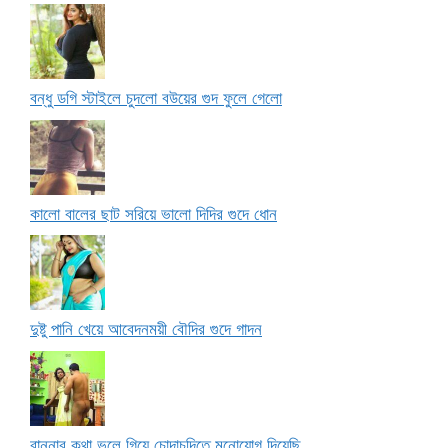
বন্ধু ডগি স্টাইলে চুদলো বউয়ের গুদ ফুলে গেলো
কালো বালের ছাট সরিয়ে ভালো দিদির গুদে ধোন
দুষ্টু পানি খেয়ে আবেদনময়ী বৌদির গুদে গাদন
রান্নার কথা ভুলে গিয়ে চোদাচুদিতে মনোযোগ দিয়েছি