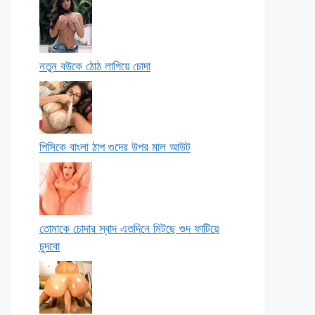
নতুন বউকে ঠোঠ লাগিয়ে চোদা
পিসিকে বাংলা ঠাপ গুদের উপর মাল আউট
তোমাকে চোদার স্বাদ এতদিনে মিটছে গুদ ফাটিয়ে
চুদবো