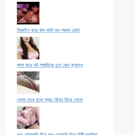
ডিজাইন করে বাল কাটা গুদ প্রথম চোদা
পালা করে বউ শাশুড়িকে চুদে ধোন ক্লান্ত
ভোদা দেখে বুড়ো স্যার যৌবন ফিরে পেলো
ভুল বোঝাবুঝি দিয়ে শুরু চোদাচুদি দিয়ে মিষ্টি সমাপ্তি