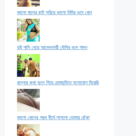
কালো বালের ছাট সরিয়ে ভালো দিদির গুদে ধোন
দুষ্টু পানি খেয়ে আবেদনময়ী বৌদির গুদে গাদন
রান্নার কথা ভুলে গিয়ে চোদাচুদিতে মনোযোগ দিয়েছি
কালো ধোনের গরম বীর্যে লাগলো ভোদায় ছেঁকা