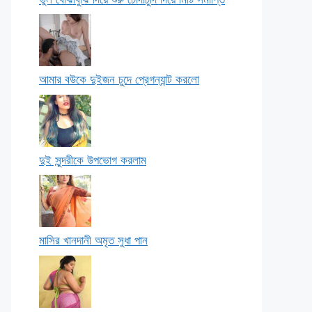
আমার বউকে দুইজন চুদে প্রেগন্যান্ট করলো
দুই সুন্দরীকে উপভোগ করলাম
মাসির খানদানী অমৃত সুধা পান