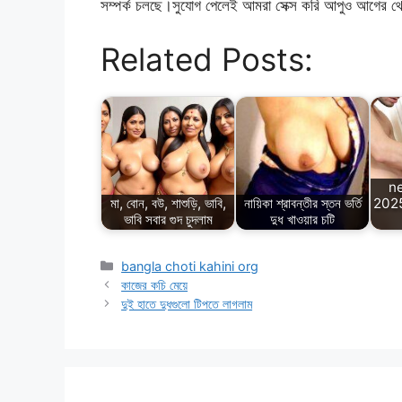
Related Posts:
n
মা, বোন, বউ, শাশুড়ি, ভাবি,
নায়িকা শ্রাবন্তীর স্তন ভর্তি
2025 
ভাবি সবার গুদ চুদলাম
দুধ খাওয়ার চটি
Categories
bangla choti kahini org
কাজের কচি মেয়ে
দুই হাতে দুধগুলো টিপতে লাগলাম