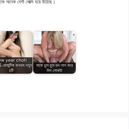
ew year choti
রোমান্টিক কনডম নতুন
মাকে চুদে চুদে গুদ লাল করে
চটি
দিল লোকটা