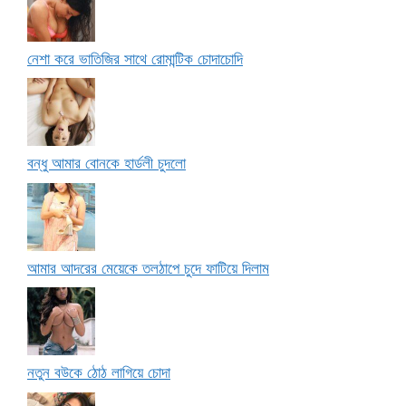
নেশা করে ভাতিজির সাথে রোমান্টিক চোদাচোদি
বন্ধু আমার বোনকে হার্ডলী চুদলো
আমার আদরের মেয়েকে তলঠাপে চুদে ফাটিয়ে দিলাম
নতুন বউকে ঠোঠ লাগিয়ে চোদা