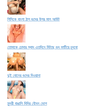
পিসিকে বাংলা ঠাপ গুদের উপর মাল আউট
তোমাকে চোদার স্বাদ এতদিনে মিটছে গুদ ফাটিয়ে চুদবো
দুই বোনের গুদের দিওয়ানা
সুন্দরী বাঙালি দিদির যৌবন ভোগ