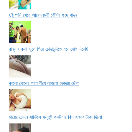
দুষ্টু পানি খেয়ে আবেদনময়ী বৌদির গুদে গাদন
রান্নার কথা ভুলে গিয়ে চোদাচুদিতে মনোযোগ দিয়েছি
কালো ধোনের গরম বীর্যে লাগলো ভোদায় ছেঁকা
মায়ের চোদন সার্ভিসে সন্তুষ্ট কাস্টমার বিশ হাজার টাকা দিলো