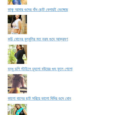
কাকু আমার গুদের বাঁধ ছোট বেলায়ই ভেঙ্গেছে
কচি বোনের বুলবুলির মত নরম গুদে আক্রমণ
বন্ধু ডগি স্টাইলে চুদলো বউয়ের গুদ ফুলে গেলো
কালো বালের ছাট সরিয়ে ভালো দিদির গুদে ধোন