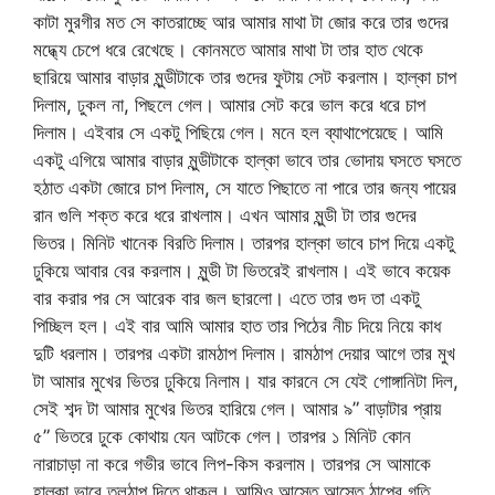
কাটা মুরগীর মত সে কাতরাচ্ছে আর আমার মাথা টা জোর করে তার গুদের
মদ্ধ্যে চেপে ধরে রেখেছে। কোনমতে আমার মাথা টা তার হাত থেকে
ছারিয়ে আমার বাড়ার মুন্ডীটাকে তার গুদের ফুটায় সেট করলাম। হাল্কা চাপ
দিলাম, ঢুকল না, পিছলে গেল। আমার সেট করে ভাল করে ধরে চাপ
দিলাম। এইবার সে একটু পিছিয়ে গেল। মনে হল ব্যাথাপেয়েছে। আমি
একটু এগিয়ে আমার বাড়ার মুন্ডীটাকে হাল্কা ভাবে তার ভোদায় ঘসতে ঘসতে
হঠাত একটা জোরে চাপ দিলাম, সে যাতে পিছাতে না পারে তার জন্য পায়ের
রান গুলি শক্ত করে ধরে রাখলাম। এখন আমার মুন্ডী টা তার গুদের
ভিতর। মিনিট খানেক বিরতি দিলাম। তারপর হাল্কা ভাবে চাপ দিয়ে একটু
ঢুকিয়ে আবার বের করলাম। মুন্ডী টা ভিতরেই রাখলাম। এই ভাবে কয়েক
বার করার পর সে আরেক বার জল ছারলো। এতে তার গুদ তা একটু
পিচ্ছিল হল। এই বার আমি আমার হাত তার পিঠের নীচ দিয়ে নিয়ে কাধ
দুটি ধরলাম। তারপর একটা রামঠাপ দিলাম। রামঠাপ দেয়ার আগে তার মুখ
টা আমার মুখের ভিতর ঢুকিয়ে নিলাম। যার কারনে সে যেই গোঙ্গানিটা দিল,
সেই শব্দ টা আমার মুখের ভিতর হারিয়ে গেল। আমার ৯” বাড়াটার প্রায়
৫” ভিতরে ঢুকে কোথায় যেন আটকে গেল। তারপর ১ মিনিট কোন
নারাচাড়া না করে গভীর ভাবে লিপ-কিস করলাম। তারপর সে আমাকে
হাল্কা ভাবে তলঠাপ দিতে থাকল। আমিও আস্তে আস্তে ঠাপের গতি