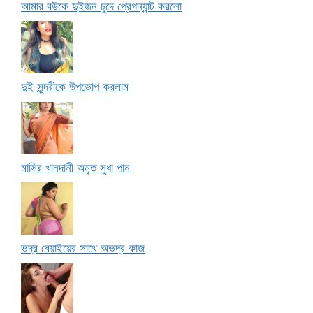
আমার বউকে দুইজন চুদে প্রেগন্যান্ট করলো
দুই সুন্দরীকে উপভোগ করলাম
মাসির খানদানী অমৃত সুধা পান
ভদ্র বেয়াইয়ের সাথে অভদ্র কাজ