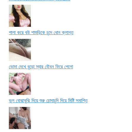
পালা করে বউ শাশুড়িকে চুদে ধোন ক্লান্ত
ভোদা দেখে বুড়ো স্যার যৌবন ফিরে পেলো
ভুল বোঝাবুঝি দিয়ে শুরু চোদাচুদি দিয়ে মিষ্টি সমাপ্তি