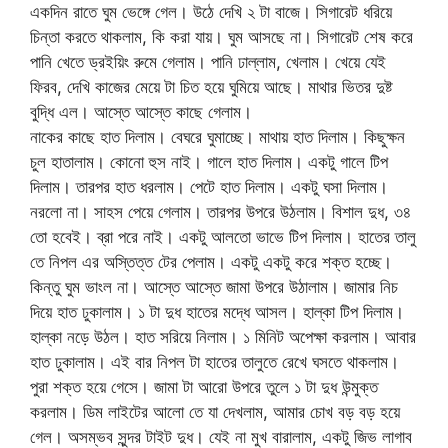
একদিন রাতে ঘুম ভেঙ্গে গেল। উঠে দেখি ২ টা বাজে। সিগারেট ধরিয়ে
চিন্তা করতে থাকলাম, কি করা যায়। ঘুম আসছে না। সিগারেট শেষ করে
পানি খেতে ড্রইয়িং রুমে গেলাম। পানি ঢাল্লাম, খেলাম। খেয়ে যেই
ফিরব, দেখি কাজের মেয়ে টা চিত হয়ে ঘুমিয়ে আছে। মাথার ভিতর দুষ্ট
বুদ্ধি এল। আস্তে আস্তে কাছে গেলাম।
নাকের কাছে হাত দিলাম। বেঘরে ঘুমাচ্ছে। মাথায় হাত দিলাম। কিছুক্ষন
চুল হাতালাম। কোনো হুস নাই। গালে হাত দিলাম। একটু গালে টিপ
দিলাম। তারপর হাত ধরলাম। পেটে হাত দিলাম। একটু ঘসা দিলাম।
নরলো না। সাহস পেয়ে গেলাম। তারপর উপরে উঠলাম। বিশাল দুধ, ৩৪
তো হবেই। ব্রা পরে নাই। একটু আলতো ভাভে টিপ দিলাম। হাতের তালু
তে নিপল এর অস্তিত্ত টের পেলাম। একটু একটু করে শক্ত হচ্ছে।
কিন্তু ঘুম ভাংল না। আস্তে আস্তে জামা উপরে উঠালাম। জামার নিচ
দিয়ে হাত ঢুকালাম। ১ টা দুধ হাতের মদ্ধে আসল। হাল্কা টিপ দিলাম।
হাল্কা নড়ে উঠল। হাত সরিয়ে নিলাম। ১ মিনিট অপেক্ষা করলাম। আবার
হাত ঢুকালাম। এই বার নিপল টা হাতের তালুতে রেখে ঘসতে থাকলাম।
পুরা শক্ত হয়ে গেসে। জামা টা আরো উপরে তুলে ১ টা দুধ উন্মুক্ত
করলাম। ডিম লাইটের আলো তে যা দেখলাম, আমার চোখ বড় বড় হয়ে
গেল। অসম্ভব সুন্দর টাইট দুধ। যেই না মুখ বারালাম, একটু জিভ লাগাব