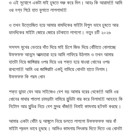
ও এই সুযোগে একটা মাই চুষতে শুরু করে দিল। আহঃ কি আরাম!!! আমি
ওর নগ্ন পিঠে হাত বুলাতে লাগলাম!!!
ও তখন উত্তেজিত হয়ে আমার বামদিকের মাইটা বিপুল ভাবে চুষতে আর
ডানদিকের মাইটা জোরে জোরে চটকাতে লাগলো। নতুন চটি ২০২৬
সসসস মুখের ভেতরে দাঁত দিয়ে মাই চিপে জিভ দিয়ে বোঁটাতে বোলাচ্ছে
উফফফফ আনন্দে আত্মহারা হয়ে আমি লাফিয়ে উঠলাম ও তখন আমার
হাতটা নিয়ে জাঙ্গিয়ার ওপর দিয়ে ওর শক্ত হয়ে যাওয়া ধোনের ওপর
রাখলো!!! আমি ওর জাঙ্গিয়াটা একটু নামিয়ে ধোনটা হাতে নিলাম।
উফফফফ কি গরম ধোন
শক্ত ডান্ডা যেন আর সাইজেও বেশ বড় আমার বরের থেকে!!! আমি ওর
ধোনের মাথার পাতলা চামড়াটা নামিয়ে মুন্ডিটা বার করে নিলাম!!! আহহহ কি
নিটোল আর মুন্ডির নিচে বেশ সুন্দর খাঁজ!!! নিমাই কামনায় ছটফট করছে।
আমার একটা বোঁটা দু আঙ্গুলে নিয়ে ডলতে লাগলো উফফফফফ আর বাঁ
মাইটা প্রবল ভাবে চুষছে। আমিও কামনায় সিৎকার দিতে দিতে ওর ধোনটা