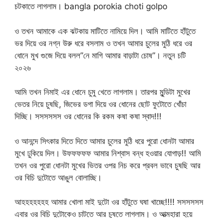
চটকাতে লাগলাম। bangla porokia choti golpo
ও তখন আমাকে এক ঝটকায় মাটিতে নামিয়ে দিল। আমি মাটিতে হাঁটুতে
ভর দিয়ে ওর নগ্ন উরু ধরে বসলাম ও তখন আমার চুলের মুঠি ধরে ওর
ধোনে মুখ গুজে দিয়ে বলল”নে মাগি আমার বাড়াটা চোষ”। নতুন চটি
২০২৬
আমি তখন নিমাই এর ধোনে চুমু খেতে লাগলাম। তারপর মুন্ডিটা মুখের
ভেতর নিয়ে চুষছি, জিভের ডগা দিয়ে ওর ধোনের ছোট ফুটোতে খোঁচা
দিচ্ছি। সসসসসস ওর ধোনের কি রকম কষা কষা স্বাদ!!!
ও আনন্দে সিৎকার দিতে দিতে আমার চুলের মুঠি ধরে পুরো ধোনটা আমার
মুখে ঢুকিয়ে দিল। উফফফফফ আমার নিশ্বাস বন্ধ হওয়ার যোগাড়!! আমি
তখন ওর পুরো ধোনটা মুখের ভিতর ওপর নিচ করে প্রবল ভাবে চুষছি আর
ওর বিচি দুটোতে আঙুল বোলাচ্ছি।
আহহহহহহহ আমার খোলা মাই দুটো ওর হাঁটুতে ঘষা খাচ্ছে!!!! সসসসসস
এবার ওর বিচি দুটোকেও চাটতে আর চুষতে লাগলাম। ও আত্মহারা হয়ে