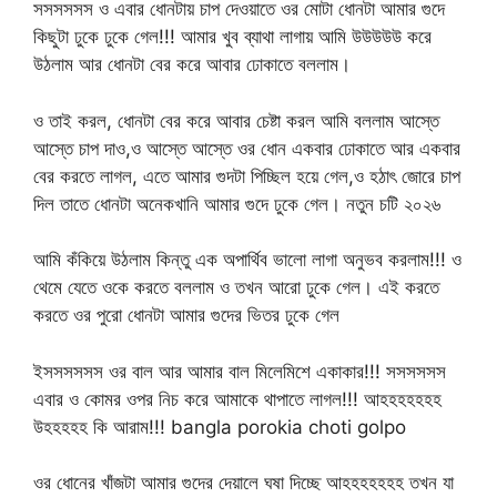
সসসসসস ও এবার ধোনটায় চাপ দেওয়াতে ওর মোটা ধোনটা আমার গুদে
কিছুটা ঢুকে ঢুকে গেল!!! আমার খুব ব্যাথা লাগায় আমি উউউউউ করে
উঠলাম আর ধোনটা বের করে আবার ঢোকাতে বললাম।
ও তাই করল, ধোনটা বের করে আবার চেষ্টা করল আমি বললাম আস্তে
আস্তে চাপ দাও,ও আস্তে আস্তে ওর ধোন একবার ঢোকাতে আর একবার
বের করতে লাগল, এতে আমার গুদটা পিচ্ছিল হয়ে গেল,ও হঠাৎ জোরে চাপ
দিল তাতে ধোনটা অনেকখানি আমার গুদে ঢুকে গেল। নতুন চটি ২০২৬
আমি কঁকিয়ে উঠলাম কিন্তু এক অপার্থিব ভালো লাগা অনুভব করলাম!!! ও
থেমে যেতে ওকে করতে বললাম ও তখন আরো ঢুকে গেল। এই করতে
করতে ওর পুরো ধোনটা আমার গুদের ভিতর ঢুকে গেল
ইসসসসসস ওর বাল আর আমার বাল মিলেমিশে একাকার!!! সসসসসস
এবার ও কোমর ওপর নিচ করে আমাকে থাপাতে লাগল!!! আহহহহহহহ
উহহহহহ কি আরাম!!! bangla porokia choti golpo
ওর ধোনের খাঁজটা আমার গুদের দেয়ালে ঘষা দিচ্ছে আহহহহহহহ তখন যা