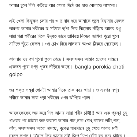
আমার চুলে বিলি কাটতে আর খোলা পিঠে ওর হাত বোলাতে লাগলো।
এই খেলা কিছুক্ষণ চলার পর ও দু বাহু ধরে আমাকে তুলে বিছানায় ফেলল
তারপর আমার শরীরের দু সাইডে দু’পা দিয়ে বিছানায় দাঁড়িয়ে আমার শুধু
সায়া পরা শরীরের দিকে উদ্ধত ভাবে তাকিয়ে নিজের জাঙ্গিয়া পুরো খুলে
মাটিতে ছুঁড়ে ফেলল। ওর চোখ দিয়ে লালসার আগুন ঠিকরে বেরোচ্ছে।
কামনায় ওর রগ গূলো ফুলে গেছে। সসসসসস আমার চোখের সামনে
একজন পুরো নগ্ন পুরুষ দাঁড়িয়ে আছে। bangla porokia choti
golpo
ওর শক্ত লম্বা ধোনটা আমার দিকে তাক করে খাড়া। ও এরপর নগ্ন
শরীরে আমার সায়া পড়া শরীরের ওপর ঝাঁপিয়ে পড়ল।
আহহহহহহহ শুরু করে দিল আমার সারা শরীর চাটা!!! আর এক প্রস্থ চুমু
খাওয়ার পর চাটতে শুরু করলো আমার গাল,নাক চোখ,কানের লতি,গলা,
কাঁধ, সসসসসস আরো নামছে, বুকের মাঝখানে চুমু খেয়ে আবার মাই
চুষতে লাগল। দু’হাত দিয়ে আমার মাই চিপে চিপে বোঁটা বড় করে চাটছে।