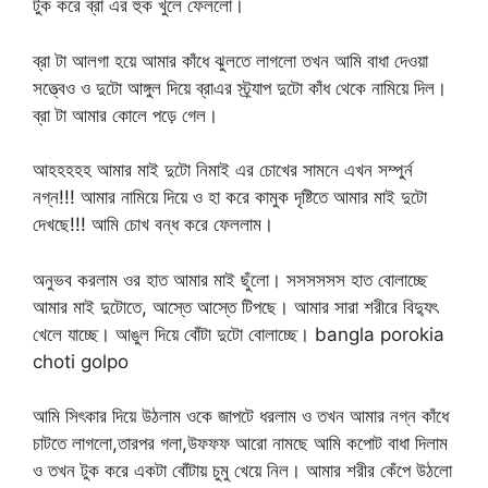
টুক করে ব্রা এর হুক খুলে ফেললো।
ব্রা টা আলগা হয়ে আমার কাঁধে ঝুলতে লাগলো তখন আমি বাধা দেওয়া
সত্ত্বেও ও দুটো আঙ্গুল দিয়ে ব্রাএর স্ট্র্যাপ দুটো কাঁধ থেকে নামিয়ে দিল।
ব্রা টা আমার কোলে পড়ে গেল।
আহহহহহ আমার মাই দুটো নিমাই এর চোখের সামনে এখন সম্পুর্ন
নগ্ন!!! আমার নামিয়ে দিয়ে ও হা করে কামুক দৃষ্টিতে আমার মাই দুটো
দেখছে!!! আমি চোখ বন্ধ করে ফেললাম।
অনুভব করলাম ওর হাত আমার মাই ছুঁলো। সসসসসস হাত বোলাচ্ছে
আমার মাই দুটোতে, আস্তে আস্তে টিপছে। আমার সারা শরীরে বিদ্যুৎ
খেলে যাচ্ছে। আঙুল দিয়ে বোঁটা দুটো বোলাচ্ছে। bangla porokia
choti golpo
আমি সিৎকার দিয়ে উঠলাম ওকে জাপটে ধরলাম ও তখন আমার নগ্ন কাঁধে
চাটতে লাগলো,তারপর গলা,উফফফ আরো নামছে আমি কপোট বাধা দিলাম
ও তখন টুক করে একটা বোঁটায় চুমু খেয়ে নিল। আমার শরীর কেঁপে উঠলো