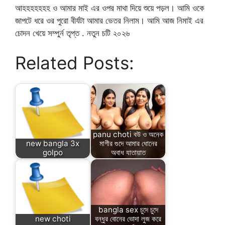
আহহহহহহহ ও আমার মাই এর ওপর মাথা দিয়ে শুয়ে পড়ল। আমি ওকে
জাপটে ধরে ওর পুরো বীর্যটা আমার ভেতর নিলাম। আমি আজ নিমাই এর
চোদন খেয়ে সম্পুর্ন তৃপ্ত . নতুন চটি ২০২৬
Related Posts:
panu choti বউ ও অনেক
new bangla 3x
মাগীর গুদে আমার ধোনের
golpo
অবাধ যাতায়াত
bangla sex চুদে চুদে
new choti
বন্ধুর বোনের ভোদা লুজ করে