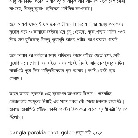
বন্ধু অনেকদিন ধরেই আমার প্রতি আকৃষ্ট আর আমারও ওকে বেশ সেক্সী
লাগতো, কিন্তু সুযোগ হচ্ছিলনা শারীরিক সম্পর্কের।
তবে আমরা দুজনেই দুজনকে সেটা জানান দিতাম। এর মধ্যে কয়েকবার
সুযোগ করে ও আমাকে জড়িয়ে ধরে চুমু খেয়েছে, বুকে,পাছায় শাড়ির ওপর
দিয়ে হাত বুলিয়েছে কিন্তু পুরোপুরি আমার শরীর ভোগ করতে পারেনি।
তবে আমার বর কদিনের জন্য অফিসের কাজে বাইরে যেতে হঠাৎ সেই
সুযোগ এসে গেল। বর বাইরে যাবার পরেই নিমাই আমাকে প্রস্তাব দিল
তারাপিঠে পূজা দিয়ে শান্তিনিকেতন ঘুরে আসার। আমিও রাজী হয়ে
গেলাম।
কারন আমরা দুজনেই এই সুযোগের অপেক্ষায় ছিলাম। পরেরদিন
ভোরবেলায় পরপুরুষ নিমাই এর সাথে নকল বৌ সেজে চললাম তারাপিঠ।
তারপর তারাপিঠে পৌঁছে একটা হোটেল ঠিক করে আমরা স্বামী স্ত্রী হিসাবে
উঠলাম।
bangla porokia choti golpo নতুন চটি ২০২৬