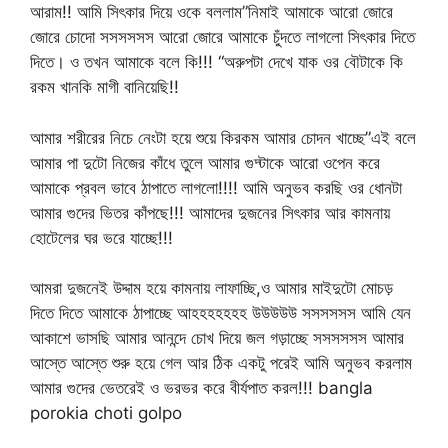
আরাম!! আমি সিৎকার দিয়ে ওকে বললাম”নিমাই আমাকে আরো জোরে
জোরে চোদো সসসসসস আরো জোরে আমাকে চুঁদতে লাগলো সিৎকার দিতে
দিতে। ও তখন আমাকে বলে কি!!! “অরুপটা দেখে যাক ওর বৌটাকে কি
রকম খানকি মাগী বানিয়েছি!!
আমার শরীরের নিচে নেংটা হয়ে শুয়ে কিরকম আমার চোদন খাচ্ছে”এই বলে
আমার পা দুটো নিজের কাঁধে তুলে আমার গুদ্টাকে আরো ওপেন করে
আমাকে প্রবল ভাবে ঠাপাতে লাগলো!!!! আমি অনুভব করছি ওর ধোনটা
আমার গুদের ভিতর কাঁপছে!!! আমাদের দুজনের সিৎকার আর কামনায়
হোটেলের ঘর ভরে যাচ্ছে!!!
আমরা দুজনেই উদ্দাম হয়ে কামনায় লাফাচ্ছি,ও আমার মাইদুটো মোচড়
দিতে দিতে আমাকে ঠাপাচ্ছে আহহহহহহহ উউউউউ সসসসসস আমি যেন
আকাশে ভাসছি আমার আনন্দে চোখ দিয়ে জল গড়াচ্ছে সসসসসস আমার
আস্তে আস্তে শুরু হয়ে গেল আর ঠিক একটু পরেই আমি অনুভব করলাম
আমার গুদের ভেতরেই ও ভরভর করে বীর্যপাত করল!!! bangla
porokia choti golpo