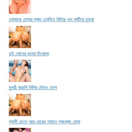
তোমাকে চোদার স্বাদ এতদিনে মিটছে গুদ ফাটিয়ে চুদবো
দুই বোনের গুদের দিওয়ানা
সুন্দরী বাঙালি দিদির যৌবন ভোগ
স্বামী ছেলে আর মেয়ের সামনে গ্যাংব্যাং চোদা