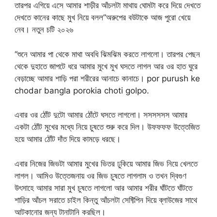
তারপর এগিয়ে এসে আমার শাড়ীর আঁচলটা মাথায় ঘোমটা করে দিয়ে দেখতে
দেখতে কানের কাছে মুখ নিয়ে বলল”অরুপের বউটাকে আজ পুরো খেয়ে
নেব। নতুন চটি ২০২৬
“শুনে আমার পা থেকে মাথা অবধি ঝিমঝিম করতে লাগলো। তারপর পেছন
থেকে দুহাতে জাপটে ধরে আমার মুখে মুখ ঘসতে লাগল আর ওর হাত ঘুরে
বেড়াচ্ছে আমার শাড়ি পরা শরীরের আনাচে কানাচে। por purush ke
chodar bangla porokia choti golpo.
এবার ওর ঠোঁট দুটো আমার ঠোঁটে ঘসতে লাগলো। সসসসসস আমার
একটা ঠোঁট মুখের মধ্যে নিয়ে চুষতে শুরু করে দিল। উফফফফ উত্তেজিত
হয়ে আমার ঠোঁট দাঁত দিয়ে কামড়ে ধরছে।
এবার নিজের জিভটা আমার মুখের ভিতর ঢুকিয়ে আমার জিভ নিয়ে খেলতে
লাগল। আমিও উত্তেজনায় ওর জিভ চুষতে লাগলাম ও তখন দ্বিগুণ
উৎসাহে আমার সারা মুখ চুষতে লাগলো আর আমার শরীর ঘাঁটতে ঘাঁটতে
শাড়ির আঁচল সরাতে চাইল কিন্তু আঁচলটা সেফ্টিপিন দিয়ে ব্লাউজের সাথে
আটকানোর জন্য টানাটানি করছিল।