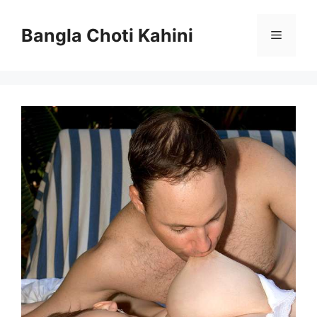
Skip
to
Bangla Choti Kahini
Menu
content