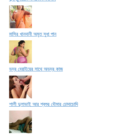
মাসির খানদানী অমৃত সুধা পান
ভদ্র বেয়াইয়ের সাথে অভদ্র কাজ
শালী দুলাভাই আর শ্বশুর বৌমার চোদাচোদি