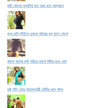
কচি বোনের বুলবুলির মত নরম গুদে আক্রমণ
বন্ধু ডগি স্টাইলে চুদলো বউয়ের গুদ ফুলে গেলো
কালো বালের ছাট সরিয়ে ভালো দিদির গুদে ধোন
দুষ্টু পানি খেয়ে আবেদনময়ী বৌদির গুদে গাদন