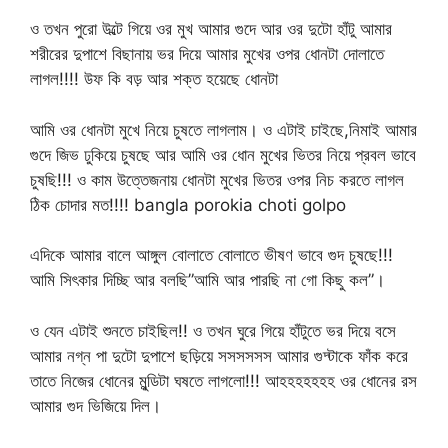
ও তখন পুরো উল্টে গিয়ে ওর মুখ আমার গুদে আর ওর দুটো হাঁটু আমার
শরীরের দুপাশে বিছানায় ভর দিয়ে আমার মুখের ওপর ধোনটা দোলাতে
লাগল!!!! উফ কি বড় আর শক্ত হয়েছে ধোনটা
আমি ওর ধোনটা মুখে নিয়ে চুষতে লাগলাম। ও এটাই চাইছে,নিমাই আমার
গুদে জিভ ঢুকিয়ে চুষছে আর আমি ওর ধোন মুখের ভিতর নিয়ে প্রবল ভাবে
চুষছি!!! ও কাম উত্তেজনায় ধোনটা মুখের ভিতর ওপর নিচ করতে লাগল
ঠিক চোদার মত!!!! bangla porokia choti golpo
এদিকে আমার বালে আঙ্গুল বোলাতে বোলাতে ভীষণ ভাবে গুদ চুষছে!!!
আমি সিৎকার দিচ্ছি আর বলছি”আমি আর পারছি না গো কিছু কল”।
ও যেন এটাই শুনতে চাইছিল!! ও তখন ঘুরে গিয়ে হাঁটুতে ভর দিয়ে বসে
আমার নগ্ন পা দুটো দুপাশে ছড়িয়ে সসসসসস আমার গুদ্টাকে ফাঁক করে
তাতে নিজের ধোনের মুন্ডিটা ঘষতে লাগলো!!! আহহহহহহহ ওর ধোনের রস
আমার গুদ ভিজিয়ে দিল।