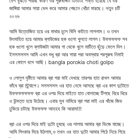
বেশ বুঝতে পারছি কারণ ওর পুরুষাঙ্গটা এতটাই শক্ত হয়েছে যে ওর
জাঙ্গিয়া আমার সায়া ভেদ করে আমার পেছনে খোঁচা মারছে। নতুন চটি
২০২৬
আমি উত্তেজিত হয়ে ওর মাথার চুলে বিলি কাটতে লাগলাম। ও তখন
উৎসাহিত হয়ে আমার ব্লাউজের হুক গুলো খুলতে লাগল। উফফফফফ সব
হুক গুলো খুলে ব্লাউজটা আমার গা থেকে খুলে মাটিতে ছুঁড়ে ফেলে দিল।
ইসসসসসস আমি এখন শুধু ব্রা আর সায়া পরা অবস্থায় পরপুরুষ নিমাই
এর কোলে বসে আছি। bangla porokia choti golpo
ও লোলুপ দৃষ্টিতে আমার ব্রা পরা মাই দেখছে তারপর হাত রাখল আমার
কাঁধে ব্রা স্ট্র্যাপে। সসসসসস ওর হাত নেমে আসছে ব্রা এর কাপ দুটোতে
উফফফফফফফ ব্রা এর ওপর দিয়ে মাইতে হাত বোলাচ্ছে টিপছে ধিরে ধিরে
ও উন্মত্ত হয়ে উঠেছে। এবার মুখ নামিয়ে ব্রা পরা মাই এর খাঁজে জিভ
ঢুকিয়ে চাটছে উফফফফ আহহহ কি আরাম!!!
ব্রা এর ওপর দিয়ে মাই দুটো চুষছে ওর লালায় আমার ব্রা ভিজে যাচ্ছে।
আমি সিৎকার দিয়ে উঠলাম,ও তখন ওর হাত দুটো আমার পিঠে নিয়ে গিয়ে