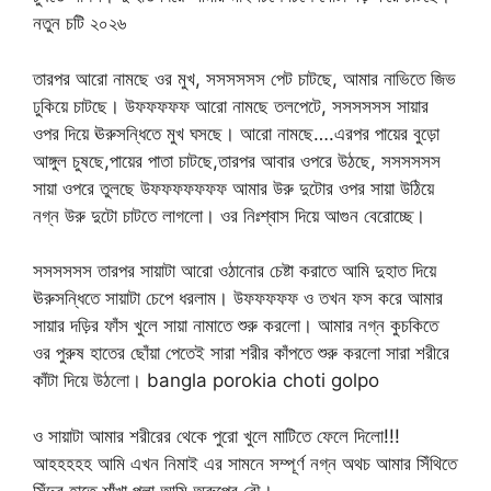
নতুন চটি ২০২৬
তারপর আরো নামছে ওর মুখ, সসসসসস পেট চাটছে, আমার নাভিতে জিভ
ঢুকিয়ে চাটছে। উফফফফফ আরো নামছে তলপেটে, সসসসসস সায়ার
ওপর দিয়ে ঊরুসন্ধিতে মুখ ঘসছে। আরো নামছে….এরপর পায়ের বুড়ো
আঙ্গুল চুষছে,পায়ের পাতা চাটছে,তারপর আবার ওপরে উঠছে, সসসসসস
সায়া ওপরে তুলছে উফফফফফফফ আমার উরু দুটোর ওপর সায়া উঠিয়ে
নগ্ন উরু দুটো চাটতে লাগলো। ওর নিঃশ্বাস দিয়ে আগুন বেরোচ্ছে।
সসসসসস তারপর সায়াটা আরো ওঠানোর চেষ্টা করাতে আমি দুহাত দিয়ে
ঊরুসন্ধিতে সায়াটা চেপে ধরলাম। উফফফফফ ও তখন ফস করে আমার
সায়ার দড়ির ফাঁস খুলে সায়া নামাতে শুরু করলো। আমার নগ্ন কুচকিতে
ওর পুরুষ হাতের ছোঁয়া পেতেই সারা শরীর কাঁপতে শুরু করলো সারা শরীরে
কাঁটা দিয়ে উঠলো। bangla porokia choti golpo
ও সায়াটা আমার শরীরের থেকে পুরো খুলে মাটিতে ফেলে দিলো!!!
আহহহহহ আমি এখন নিমাই এর সামনে সম্পূর্ণ নগ্ন অথচ আমার সিঁথিতে
সিঁদুর হাতে শাঁখা পলা আমি অরুপের বৌ।