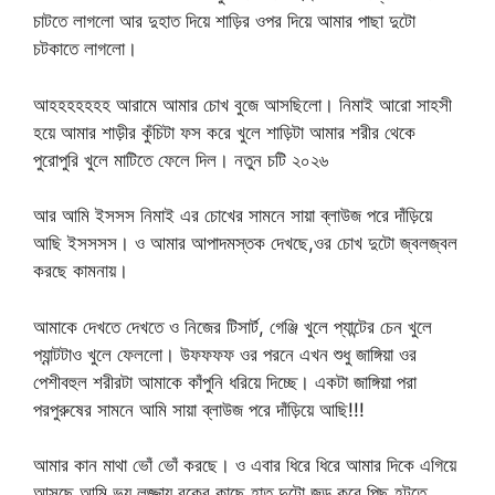
চাটতে লাগলো আর দুহাত দিয়ে শাড়ির ওপর দিয়ে আমার পাছা দুটো
চটকাতে লাগলো।
আহহহহহহহ আরামে আমার চোখ বুজে আসছিলো। নিমাই আরো সাহসী
হয়ে আমার শাড়ীর কুঁচিটা ফস করে খুলে শাড়িটা আমার শরীর থেকে
পুরোপুরি খুলে মাটিতে ফেলে দিল। নতুন চটি ২০২৬
আর আমি ইসসস নিমাই এর চোখের সামনে সায়া ব্লাউজ পরে দাঁড়িয়ে
আছি ইসসসস। ও আমার আপাদমস্তক দেখছে,ওর চোখ দুটো জ্বলজ্বল
করছে কামনায়।
আমাকে দেখতে দেখতে ও নিজের টিসার্ট, গেঞ্জি খুলে প্যান্টের চেন খুলে
প্যান্টটাও খুলে ফেললো। উফফফফ ওর পরনে এখন শুধু জাঙ্গিয়া ওর
পেশীবহুল শরীরটা আমাকে কাঁপুনি ধরিয়ে দিচ্ছে। একটা জাঙ্গিয়া পরা
পরপুরুষের সামনে আমি সায়া ব্লাউজ পরে দাঁড়িয়ে আছি!!!
আমার কান মাথা ভোঁ ভোঁ করছে। ও এবার ধিরে ধিরে আমার দিকে এগিয়ে
আসছে,আমি ভয় লজ্জায় বুকের কাছে হাত দুটো জড় করে পিছু হটতে