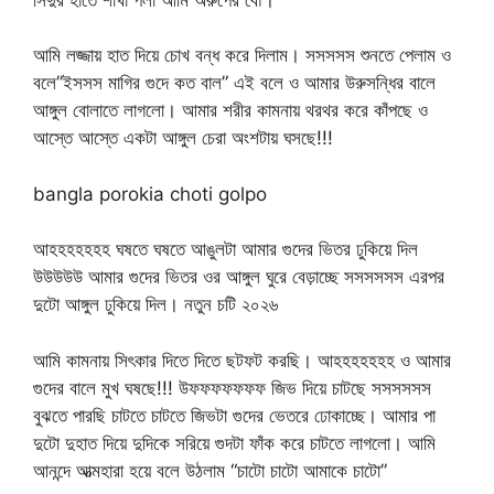
আমি লজ্জায় হাত দিয়ে চোখ বন্ধ করে দিলাম। সসসসস শুনতে পেলাম ও
বলে”ইসসস মাগির গুদে কত বাল” এই বলে ও আমার উরুসন্ধির বালে
আঙ্গুল বোলাতে লাগলো। আমার শরীর কামনায় থরথর করে কাঁপছে ও
আস্তে আস্তে একটা আঙ্গুল চেরা অংশটায় ঘসছে!!!
bangla porokia choti golpo
আহহহহহহহ ঘষতে ঘষতে আঙুলটা আমার গুদের ভিতর ঢুকিয়ে দিল
উউউউউ আমার গুদের ভিতর ওর আঙ্গুল ঘুরে বেড়াচ্ছে সসসসসস এরপর
দুটো আঙ্গুল ঢুকিয়ে দিল। নতুন চটি ২০২৬
আমি কামনায় সিৎকার দিতে দিতে ছটফট করছি। আহহহহহহহ ও আমার
গুদের বালে মুখ ঘষছে!!! উফফফফফফফ জিভ দিয়ে চাটছে সসসসসস
বুঝতে পারছি চাটতে চাটতে জিভটা গুদের ভেতরে ঢোকাচ্ছে। আমার পা
দুটো দুহাত দিয়ে দুদিকে সরিয়ে গুদটা ফাঁক করে চাটতে লাগলো। আমি
আনন্দে আত্মহারা হয়ে বলে উঠলাম “চাটো চাটো আমাকে চাটো”