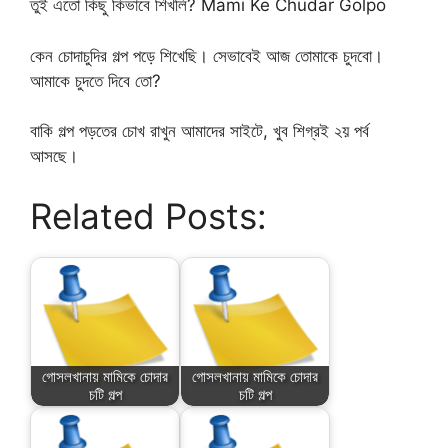
তুই এতো কিছু কিভাবে শিখলি? Mami Ke Chudar Golpo
কেন চোদাচুদির গল্প পড়ে শিখেছি। সেভাবেই আজ তোমাকে চুদবো।
আমাকে চুদতে দিবে তো?
বাকি গল্প পড়তের চোখ রাখুন আমাদের সাইটে, খুব শিগ্রই ২য় পর্ব
আসছে।
Related Posts:
গোসলখানায় মামিকে চোদার
গোসলখানায় মামিকে চোদার
চটি গল্প
চটি গল্প