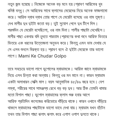
নতুন জন্ম হয়েছে। নিজেকে অনেক বড় মনে হয়।শ্রাবণ আরিফের খুব
ঘনিষ্ঠ বন্ধু। সে আরিফের সাথে ক্লাসের মেয়েদের নিয়ে অনেক ফাজলামো
করে। আরিফ দ্যাখ দ্যাখ তোর পাশে যে মেয়েটা বসেছে ওর নাম তৃষ্ণা।
দেখ মাগীর দুধ দুইটা কতো বড়। তুই সুযোগ পেলে দুধ টিপে দিস।
পরশুদিন যে মেয়েটা বসেছিলো, ওর নাম দিনা। শালীর পাছাটা দেখেছিস।
মাগীর পাছা একবার যদি চুদতে পারতাম।শ্রাবণের কথা শুনে আরিফ ভিতরে
ভিতরে এক ধরনের উত্তেজনা অনুভব করে। কিন্তু এমন ভাব দেখায় যে
সে এসব শুনলে বিরক্ত হয়। শ্রাবণ বলে ঐ দুইটা মেয়েকে তার ভালো
লাগে। Mami Ke Chudar Golpo
তবে সবচেয়ে ভালো লাগে ভুগোলের ম্যাডামকে। আরিফ জানে ম্যাডামকে
নিয়ে এসব চিন্তা করা অন্যায়। কিন্তু ওর মন মানে না। কারন ম্যাডাম
একটা অসাধারন সেক্সি মাল। বয়স আনুমানিক ৪৫/৪৬ বছর হবে। বেশ
লম্বা, শরীরের সাথে সামঞ্জস্য রেখে বড় বড় দুধ। আর ঠিক তেমনি ধামার
মতো বিশাল পাছা। ভুগোল ম্যাডামের ক্লাস শুরু হবার আগে
আরিফ প্রতিদিন কলেজের করিডোরে দাঁড়িয়ে থাকে। কারন ওখানে দাঁড়িয়ে
থাকলে ম্যাডামের পাছাটাকে ভালো ভাবে দেখা যায়। ম্যাডাম যখন হাঁটেন
তখন তার বিশাল পাছা ঝলাৎ ঝলাৎ করে এপাশ ওপাশ দুলতে থাকে।