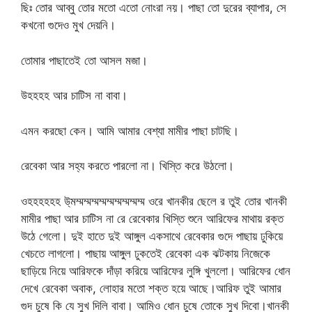
ছিঃ তোর আব্বু তোর মতো এতো নোংরা নয়। পাছা তো দুরের ব্যাপার, সে
কখনো গুদেও মুখ দেয়নি।
তোমার পাছাতেই তো আসল মজা।
উহহহহ আর চাটিস না বাবা।
এমন করছো কেন। আমি আমার বেশ্যা মামীর পাছা চাটছি।
রেবেকা আর সহ্য করতে পারলো না। খিস্তি করে উঠলো।
ওহহহহহহ উ্মম্মম্মম্মম্মম্মম্মম্মম্মম্ম ওরে খানকীর ছেলে র তুই তোর খানকী
মামীর পাছা আর চাটিস না রে রেবেকার খিস্তি শুনে আরিফের মাথায় রক্ত
উঠে গেলো। দুই হাতে দুই আঙ্গুল একসাথে রেবেকার গুদে পাছায় ঢুকিয়ে
খেচতে লাগলো। পাছায় আঙ্গুল ঢুকতেই রেবেকা এক ঝটকায় নিজেকে
ছাড়িয়ে নিয়ে আরিফকে দাঁড়া করিয়ে আরিফের লুঙ্গি খুললো। আরিফের ধোন
দেখে রেবেকা অবাক, লোহার মতো শক্ত হয়ে আছে।আরিফ তুই আমার
গুদ চুষে কি যে সুখ দিলি বাবা। আমিও ধোন চুষে তোকে সুখ দিবো।খানকী