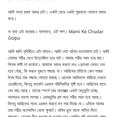
আমি অন্য রকম আদর চাই। একটা মেয়ে একটা পুরুষকে যেভাবে আদর
করে।
না বাবা এটা অন্যায়। অসম্ভব, এটা পাপ। Mami Ke Chudar
Golpo
আমি জানি পৃথিবীতে এটা অবৈধ। আমি সেই অবৈধ ভালোবাসা চাই। আমি
তোমার শরীর দেখে উত্তেজিত হয়ে যাই। আমার শরীর গরম হয়ে যায়।
প্লিজ মামী না করোনা। আমাকে আদর করতে দাও।রেবেকা কেমন যেন
হয়ে গেছে, কি করবে বুঝতে পারছে না। আরিফের ঠাটানো ধোন সায়ার
উপর দিয়ে তার পাছায় গোত্তা মারছে। রেবেকা আরিফকে বাজিয়ে দেখতে
চেয়েছিলো, কিন্তু ভাবেনি এরকম পরিস্থিতির সৃষ্টি হবে। আরিফের হাতে
যেন যাদু আছে। হাতের স্পর্শে তার অন্যরক্ম একটা অনুভুতি হচ্ছে,
অসম্ভব ভালো লাগছে। চোদাচুদির গল্প পড়ে শরীর গরম হয়ে আছে।
কিন্তু আরিফের সাথে এরকম করতে মন সায় দিচ্ছে না। এদিকে আবার
তার শরীর অনেকদিন থেকে ক্ষুধার্ত। হাবিব চুদে তাকে শান্তি দিতে
পারেনা। রেবেকা ঠিক করলো যা হওয়ার হবে।আরিফ যদি আরেকটু জোর