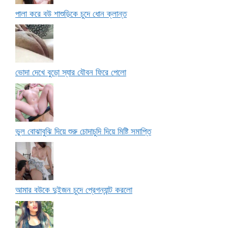
পালা করে বউ শাশুড়িকে চুদে ধোন ক্লান্ত
ভোদা দেখে বুড়ো স্যার যৌবন ফিরে পেলো
ভুল বোঝাবুঝি দিয়ে শুরু চোদাচুদি দিয়ে মিষ্টি সমাপ্তি
আমার বউকে দুইজন চুদে প্রেগন্যান্ট করলো