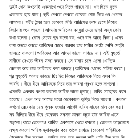
দুইট ধোন কখনোই একসাথে গুদে নিতে পারবে না। গুদ ছিড়ে ফুড়ে
একাকার হয়ে যাবে। ছবি দেখতে দেখতে রেবেকা মোম দিয়ে গুদ খেচতে
লাগলো। শরীর ঠান্ডা হলে রেবেকা সিডি আরিফের রুমে রেখে নিজের
বিছানায় শুয়ে পড়লো।আড্ডায় আরিফের বন্ধুরা মেয়ে ছাড়া অন্য কোন
কথা বলেনা। কোন মেয়ের দুধ কতো বড়, গুদে বাল আছে কিনা। এসব
কথা শুনতে শুনতে আরিফের চোখে বারবার তার মামীর নেংটা সেক্সি দেহটা
ভাসতে থাকলো।আরিফের আর আড্ডা ভালো লাগছে না। এই মুহুর্তে
মামীকে দেখতে ভীষন উচ্ছা করছে। সে বাসায় চলে এলো।এদিকে
রেবেকা শুয়ে তার আরিফের কথা ভাবছে।আরিফের ধোনের সাইজ কতো।
প্র মুহুর্তেই আবার ভাবছে ছিঃ ছিঃ নিজের আরিফকে নিয়ে এসব কি
ভাবছি। ধীরে ধীরে আরিফকে নিয়ে তার ভাবনা প্রখর হতে লাগলো।
এমনকি একবার কল্পনা করলো আরিফ তাকে চুদছে। হাবিব সাহেবের বয়স
হয়েছে। এখন আর আগের মতো রেবেকাকে তৃপ্তি দিতে পারেনা। কখনো
কখনো রেবেকার চরম পুলক হওয়ার আগেই হাবিব সাহের মাল বের হয়।
সব মিলিয়ে ধীরে ধীরে রেবেকার সমস্ত ভাবনা জুড়ে তার আরিফ এসে
পড়লো।রাতে রেবেকাও আরিফ একসাথে খেতে বসলো। রেবেকা আড়চোখে
লক্ষ্য করলো আরিফ ড্যাবড্যাব করে তাকে দেখছে।রেবেকা শাড়িটাকে
টেনেটুনে ঠিক করলো। আরিফ মনে মনে বললো মামী শাড়ি ঠিক করে কি