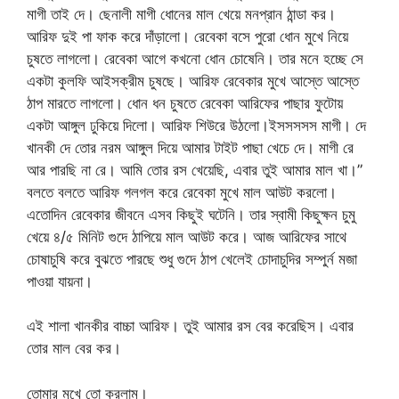
মাগী তাই দে। ছেনালী মাগী ধোনের মাল খেয়ে মনপ্রান ঠান্ডা কর।
আরিফ দুই পা ফাক করে দাঁড়ালো। রেবেকা বসে পুরো ধোন মুখে নিয়ে
চুষতে লাগলো। রেবেকা আগে কখনো ধোন চোষেনি। তার মনে হচ্ছে সে
একটা কুলফি আইসক্রীম চুষছে। আরিফ রেবেকার মুখে আস্তে আস্তে
ঠাপ মারতে লাগলো। ধোন ধন চুষতে রেবেকা আরিফের পাছার ফুটোয়
একটা আঙ্গুল ঢুকিয়ে দিলো। আরিফ শিউরে উঠলো।ইসসসসস মাগী। দে
খানকী দে তোর নরম আঙ্গুল দিয়ে আমার টাইট পাছা খেচে দে। মাগী রে
আর পারছি না রে। আমি তোর রস খেয়েছি, এবার তুই আমার মাল খা।”
বলতে বলতে আরিফ গলগল করে রেবেকা মুখে মাল আউট করলো।
এতোদিন রেবেকার জীবনে এসব কিছুই ঘটেনি। তার স্বামী কিছুক্ষন চুমু
খেয়ে ৪/৫ মিনিট গুদে ঠাপিয়ে মাল আউট করে। আজ আরিফের সাথে
চোষাচুষি করে বুঝতে পারছে শুধু গুদে ঠাপ খেলেই চোদাচুদির সম্পুর্ন মজা
পাওয়া যায়না।
এই শালা খানকীর বাচ্চা আরিফ। তুই আমার রস বের করেছিস। এবার
তোর মাল বের কর।
তোমার মুখে তো করলাম।