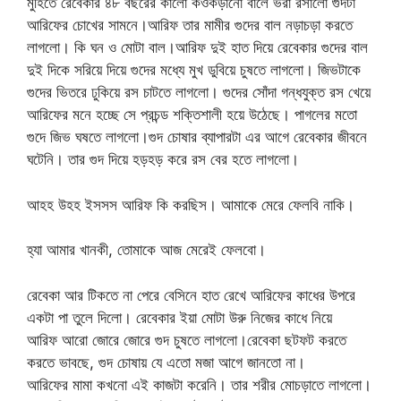
মুহির্তে রেবেকার ৪৮ বছরের কালো কওকড়ানো বালে ভরা রসালো গুদটা
আরিফের চোখের সামনে।আরিফ তার মামীর গুদের বাল নড়াচড়া করতে
লাগলো। কি ঘন ও মোটা বাল।আরিফ দুই হাত দিয়ে রেবেকার গুদের বাল
দুই দিকে সরিয়ে দিয়ে গুদের মধ্যে মুখ ডুবিয়ে চুষতে লাগলো। জিভটাকে
গুদের ভিতরে ঢুকিয়ে রস চাটতে লাগলো। গুদের সোঁদা গন্ধযুক্ত রস খেয়ে
আরিফের মনে হচ্ছে সে প্রচন্ড শক্তিশালী হয়ে উঠেছে। পাগলের মতো
গুদে জিভ ঘষতে লাগলো।গুদ চোষার ব্যাপারটা এর আগে রেবেকার জীবনে
ঘটেনি। তার গুদ দিয়ে হড়হড় করে রস বের হতে লাগলো।
আহহ উহহ ইসসস আরিফ কি করছিস। আমাকে মেরে ফেলবি নাকি।
হ্যা আমার খানকী, তোমাকে আজ মেরেই ফেলবো।
রেবেকা আর টিকতে না পেরে বেসিনে হাত রেখে আরিফের কাধের উপরে
একটা পা তুলে দিলো। রেবেকার ইয়া মোটা উরু নিজের কাধে নিয়ে
আরিফ আরো জোরে জোরে গুদ চুষতে লাগলো।রেবেকা ছটফট করতে
করতে ভাবছে, গুদ চোষায় যে এতো মজা আগে জানতো না।
আরিফের মামা কখনো এই কাজটা করেনি। তার শরীর মোচড়াতে লাগলো।