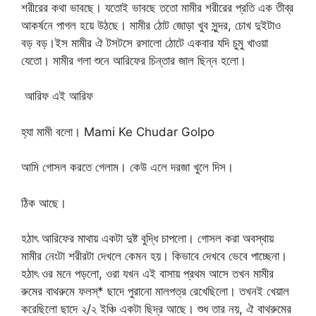
শরীরের কথা ভাবছে। যতোই ভাবছে ততো মামীর শরীরের প্রতি এক তীব্র
আকর্ষনে পাগল হয়ে উঠছে। মামীর ঠোট জোড়া খুব সুন্দর, চোখ দুইটাও
বড় বড়।ইস মামীর ঐ টসটসে রসালো ঠোটে একবার যদি চুমু খাওয়া
যেতো। মামীর গলা শুনে আরিফের চিন্তার জাল ছিন্ন হলো।
আরিফ এই আরিফ
হ্যা মামী বলো। Mami Ke Chudar Golpo
আমি গোসল করতে গেলাম। কেউ এলে দরজা খুলে দিস।
ঠিক আছে।
হঠাৎ আরিফের মাথায় একটা দুষ্ট বুদ্ধি চাপলো। গোসল করা অবস্থায়
মামীর নেংটা শরীরটা দেখলে কেমন হয়। কিভাবে দেখবে ভেবে পাচ্ছেনা।
হঠাৎ ওর মনে পড়লো, ওরা যখন এই বাসায় প্রথম আসে তখন মামীর
রুমের বাথরুমে ফলস্* ছাদে পুরানো মালপত্র রেখেছিলো। তখনই খেয়াল
করেছিলো ছাদে ২/২ ইঞ্চি একটা ছিদ্র আছে। শুধ তার নয়, ঐ বাথরুমের