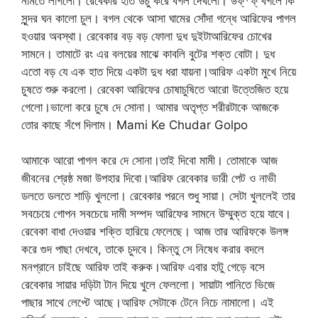
নামতে লাগলো। রেবেকার হাত উঁচু করে বগল দেখলো। উফ্*ফ্ বগলে কি
সুন্দর ঘন কালো চুল। বগল থেকে আসা ঘামের সোঁদা গন্ধে আরিফের পাগল
হওয়ার অবস্থা। রেবেকার বড় বড় ফোলা দুধ দুইটাআরিফের চোখের
সামনে। তামাটে রং এর বলয়ের মাঝে কাবলি বুটের শক্ত বোটা। দুধ
এতো বড় যে এক হাত দিয়ে একটা দুধ ধরা যায়না।আরিফ একটা মুখে নিয়ে
চুষতে শুরু করলো। রেবেকা আরিফের চোষাচুষিতে আরো উত্তেজিত হয়ে
গেলো।ভালো করে চুষে দে সোনা। আমার অতৃপ্ত শরীরটাকে আজকে
তোর কাছে সঁপে দিলাম। Mami Ke Chudar Golpo
আমাকে আরো পাগল করে দে সোনা।তাই দিবো মামী। তোমাকে আজ
জীবনের শ্রেষ্ঠ মজা উপহার দিবো।আরিফ রেবেকার ভারী পেট ও নাভী
ডলতে ডলতে শাড়ি খুললো। রেবেকার পরনে শুধু সায়া। সেটা খুললেই তার
সবচেয়ে গোপন সবচেয়ে দামী সম্পদ আরিফের সামনে উম্মুক্ত হয়ে যাবে।
রেবেকা বাধা দেওয়ার শক্তি হারিয়ে ফেলেছে। আজ তার আরিফকে উলঙ্গ
করে গুদ পাছা দেখবে, তাকে চুদবে। কিন্তু সে নিষেধ করার বদলে
মনপ্রানে চাইছে আরিফ তাই করুক।আরিফ এবার হাটু গেড়ে বসে
রেবেকার সায়ার দড়িটা টান দিয়ে খুলে ফেললো। সায়াটা পানিতে ভিজে
পাছার সাথে লেপ্টে আছে।আরিফ সেটাকে টেনে নিচে নামালো। এই