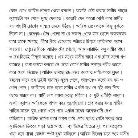
ফোন রেখে আরিফ নাস্তা খেতে বসলো। যতোই চেষ্টা করছে মামীর পাছার
ব্যাপারটা মন থেকে মুছে ফেলতে। ততোই যেন আরো বেশি করে মামীর
বড় পাছাটা চোখের সামনে ভেসে উঠছে। আরিফ রেবেকাকে কিছু বুঝতে
দিলো না। রেবেকাও টের পেলো না যে সকাল থেকে তার ছেলে ড্যাবড্যাব
করে তাকে দেখছে।ধীরে ধীরে রেবেকার শরীরের চিন্তা আরিফকে গ্রাস
করলো। দুপুরের দিকে আরিফ টের পেলো, আজ সারাদিন শুধু মামীর পাছা
ও দুধ নিয়েই চিন্তা করেছে। এর মধ্যে মামীর সাথে এক ঘন্টার মতো গল্প
করেছে। কথা বলতে বলতে সে চোরা চোখে মামীর সমস্ত শরীর ভালো
করে দেখে নিয়েছে।আরিফ ভাবছে ৪৮ বছর বয়সেও মামী কতো সুন্দর।
বয়সের ভারে দুধ দুইটা সামান্য ঝুলে গেছে, তারপরেও কতো বড় বড় ও
গোল গোল। আরিফের মনে হলো মামীর একটা দুধ সে দুই হাত দিয়ে
ধরতে পারবে না। মামী বেশ লম্বা চওড়া মহিলা। ৫ ফুট ৪ ইঞ্চি লম্বা।
একটা ব্যাপার আরিফকে পাগল করে তুলেছিলো। গল্প করার সময় মামীর
শাড়ির আচল বুক থেকে খসে পড়ে একটা দুধের অনেকখানি দেখা
যাচ্ছিলো। আরিফ ভালো করে লক্ষ্য করে দেখে দুধের বোটা শক্ত হয়ে
ব্লাউজের ভিতরে খাড়া হয়ে আছে। ব্লাউজের ভিতরে ব্রা পরা সত্বেও
খাড়া হয়ে থাকা বোটাটা স্পষ্ট বুঝা যাচ্ছিলো।আরিফ নিজের রুমে শুয়ে মামীর