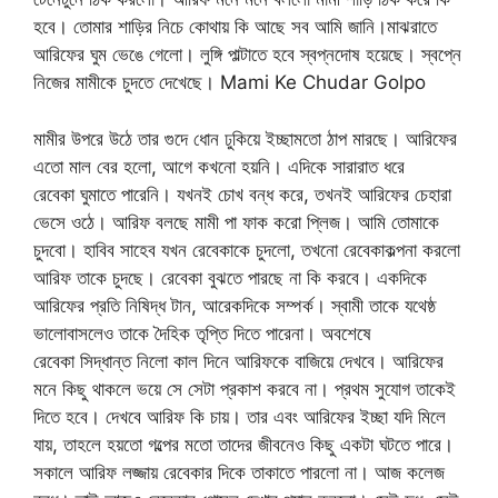
হবে। তোমার শাড়ির নিচে কোথায় কি আছে সব আমি জানি।মাঝরাতে
আরিফের ঘুম ভেঙে গেলো। লুঙ্গি পাল্টাতে হবে স্বপ্নদোষ হয়েছে। স্বপ্নে
নিজের মামীকে চুদতে দেখেছে। Mami Ke Chudar Golpo
মামীর উপরে উঠে তার গুদে ধোন ঢুকিয়ে ইচ্ছামতো ঠাপ মারছে। আরিফের
এতো মাল বের হলো, আগে কখনো হয়নি। এদিকে সারারাত ধরে
রেবেকা ঘুমাতে পারেনি। যখনই চোখ বন্ধ করে, তখনই আরিফের চেহারা
ভেসে ওঠে। আরিফ বলছে মামী পা ফাক করো প্লিজ। আমি তোমাকে
চুদবো। হাবিব সাহেব যখন রেবেকাকে চুদলো, তখনো রেবেকাকল্পনা করলো
আরিফ তাকে চুদছে। রেবেকা বুঝতে পারছে না কি করবে। একদিকে
আরিফের প্রতি নিষিদ্ধ টান, আরেকদিকে সম্পর্ক। স্বামী তাকে যথেষ্ঠ
ভালোবাসলেও তাকে দৈহিক তৃপ্তি দিতে পারেনা। অবশেষে
রেবেকা সিদ্ধান্ত নিলো কাল দিনে আরিফকে বাজিয়ে দেখবে। আরিফের
মনে কিছু থাকলে ভয়ে সে সেটা প্রকাশ করবে না। প্রথম সুযোগ তাকেই
দিতে হবে। দেখবে আরিফ কি চায়। তার এবং আরিফের ইচ্ছা যদি মিলে
যায়, তাহলে হয়তো গল্পের মতো তাদের জীবনেও কিছু একটা ঘটতে পারে।
সকালে আরিফ লজ্জায় রেবেকার দিকে তাকাতে পারলো না। আজ কলেজ