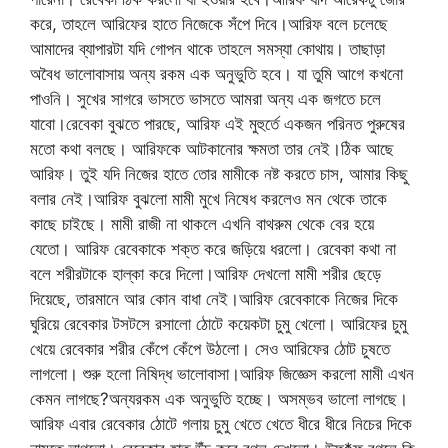
করে, তাহলে আরিফের হাতে নিজেকে সঁপে দিবে।আরিফ বলে চলেছে
আমাদের ব্যাপারটা যদি গোপন থাকে তাহলে সমস্যা কোথায়। তাছাড়া
অবৈধ ভালোবাসায় অন্য রকম এক অনুভুতি হবে। যা তুমি আগে কখনো
পাওনি। সুখের সাগরে ভাসতে ভাসতে আমরা অন্য এক জগতে চলে
যাবো।রেবেকা বুঝতে পারছে, আরিফ এই মুহুর্তে একজন পরিনত পুরুষের
মতো কথা বলছে। আরিফকে আটকানোর ক্ষমতা তার নেই।ঠিক আছে
আরিফ। তুই যদি নিজের হাতে তোর মামীকে নষ্ট করতে চাস, আমার কিছু
বলার নেই।আরিফ বুঝলো মামী মুখে নিষেধ করলেও মন থেকে তাকে
কাছে চাইছে। মামী রাজী না থাকলে এখনি বাথরুম থেকে বের হয়ে
যেতো। আরিফ রেবেকাকে শক্ত করে জড়িয়ে ধরলো। রেবেকা কথা না
বলে শরীরটাকে হাল্কা করে দিলো।আরিফ দেখলো মামী শরীর ছেড়ে
দিয়েছে, তারমানে আর কোন বাধা নেই।আরিফ রেবেকাকে নিজের দিকে
ঘুরিয়ে রেবেকার টসটসে রসালো ঠোটে কয়েকটা চুমু খেলো। আরিফের চুমু
খেয়ে রেবেকার শরীর কেঁপে কেঁপে উঠলো। সেও আরিফের ঠোট চুষতে
লাগলো। শুরু হলো নিষিদ্ধ ভালোবাসা।আরিফ জিজ্ঞেস করলো মামী এখন
কেমন লাগছে?অন্যরকম এক অনুভুতি হচ্ছে। অসম্ভব ভালো লাগছে।
আরিফ এবার রেবেকার ঠোটে গলায় চুমু খেতে খেতে ধীরে ধীরে নিচের দিকে