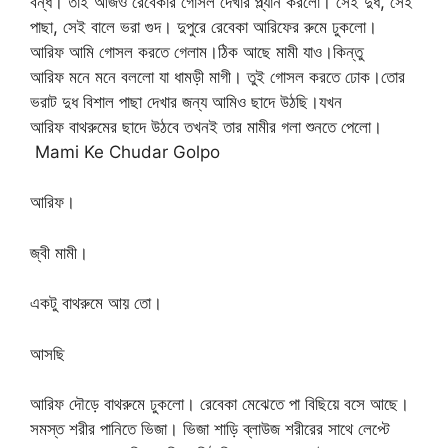
বন্ধ। তাই আজও রেবেকার গোসল দেখার প্ল্যান করলো। সেই দুধ, সেই
পাছা, সেই বালে ভরা গুদ। দুপুরে রেবেকা আরিফের রুমে ঢুকলো।
আরিফ আমি গোসল করতে গেলাম।ঠিক আছে মামী যাও।কিন্তু
আরিফ মনে মনে বললো যা ধামড়ী মাগী। তুই গোসল করতে ঢোক।তোর
ভরাট দুধ বিশাল পাছা দেখার জন্য আমিও ছাদে উঠছি।যখন
আরিফ বাথরুমের ছাদে উঠবে তখনই তার মামীর গলা শুনতে পেলো।
Mami Ke Chudar Golpo
আরিফ।
জ্বী মামী।
একটু বাথরুমে আয় তো।
আসছি
আরিফ দৌড়ে বাথরুমে ঢুকলো। রেবেকা মেঝেতে পা বিছিয়ে বসে আছে।
সমস্ত শরীর পানিতে ভিজা। ভিজা শাড়ি ব্লাউজ শরীরের সাথে লেপ্টে