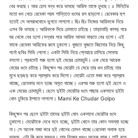
বের করছে। আর চোখ বন্ধ করে ভাবছে আরিফ তাকে চুদছে। ৫ মিনিটের
মতো গুদ খেচে রেবেকা পরম শান্তিতে গুদের রস ছাড়লো। রেবেকার হুশ
হতেই সে অপরাধবোধে ভুগতে লাগলো। ছিঃ ছিঃ নিজের আরিফকে নিয়ে
এসব কি ভাবছে। আরিফকে দিয়ে চোদাতে চাইছে। তাড়াতাড়ি কাপড় পরে
ঘর থেকে বের হলো।সন্ধার পরে আরিফ আড্ডা মারতে বের হলো। এই
ফাকে রেবেকা আরিফের রুমে ঢুকলো। খুজতে খুজতে বিছানার নিচে কিছু
পর্নো ছবির সিডি পেলো। একটা সিডি নিয়ে প্লেয়ারে চালিয়ে সোফায়
বসলো। প্রথমেই শুরু হলো দুই মেয়ের চোদাচুদি। এক মেয়ে আরেক
মেয়ের গুদে চাটছে। কিছুক্ষন পর মেয়েটা যে মেয়ে তার গুদ চাটছে তার
মুখে ছড়ছড় করে প্রস্রাব করে দিলো। মেয়েটা এতো মজা করে প্রস্রাব
খাচ্ছে, রেবেকার মনে হচ্ছে অমৃত খাচ্ছে। এরপর শুরু হলো দুই ছেলে ও
এক মেয়ের চোদাচুদি। ছেলে দুইটা মেয়েটার গুদে পাছায় একসাথে দুইটা
ধোন ঢুকিয়ে ঠাপাতে লাগলো। Mami Ke Chudar Golpo
কিছুক্ষন পর ছেলে দুইটা তাদের দুইটা ধোন একসাথে মেয়েটার গুদে
ঢুকালো। মেয়েটাকে দেখে মনে হচ্ছে, দুইটা ধোনে তার কোন সমস্যা হচ্ছে
না। সে অনেক মজা করে দুই ধোনের চোদন খাচ্ছে।রেবেকা অবাক হয়ে
ভাবছে, এটা কি করে সম্ভব। তার নিজের গুদও অনেক ফাক। তাই বলে