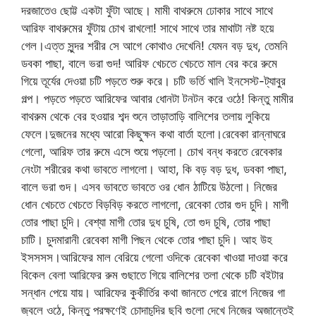
দরজাতেও ছোট্ট একটা ফুঁটা আছে। মামী বাথরুমে ঢোকার সাথে সাথে
আরিফ বাথরুমের ফুঁটায় চোখ রাখলো! সাথে সাথে তার মাথাটা নষ্ট হয়ে
গেল।এত্ত সুন্দর শরীর সে আগে কোথাও দেখেনি! যেমন বড় দুধ, তেমনি
ডবকা পাছা, বালে ভরা গুদ! আরিফ খেচতে খেচতে মাল বের করে রুমে
গিয়ে তূর্যের দেওয়া চটি পড়তে শুরু করে। চটি ভর্তি খালি ইনসেস্ট-ট্যাবুর
গল্প। পড়তে পড়তে আরিফের আবার ধোনটা টনটন করে ওঠে! কিন্তু মামীর
বাথরুম থেকে বের হওয়ার শব্দ শুনে তাড়াতাড়ি বালিশের তলায় লুকিয়ে
ফেলে।দুজনের মধ্যে আরো কিছুক্ষন কথা বার্তা হলো।রেবেকা রান্নাঘরে
গেলো, আরিফ তার রুমে এসে শুয়ে পড়লো। চোখ বন্ধ করতে রেবেকার
নেংটা শরীরের কথা ভাবতে লাগলো। আহা, কি বড় বড় দুধ, ডবকা পাছা,
বালে ভরা গুদ। এসব ভাবতে ভাবতে ওর ধোন ঠাটিয়ে উঠলো। নিজের
ধোন খেচতে খেচতে বিড়বিড় করতে লাগলো, রেবেকা তোর গুদ চুদি। মাগী
তোর পাছা চুদি। বেশ্যা মাগী তোর দুধ চুষি, তো গুদ চুষি, তোর পাছা
চাটি। চুদমারানী রেবেকা মাগী পিছন থেকে তোর পাছা চুদি। আহ উহ
ইসসসস।আরিফের মাল বেরিয়ে গেলো ওদিকে রেবেকা খাওয়া দাওয়া করে
বিকেল বেলা আরিফের রুম গুছাতে গিয়ে বালিশের তলা থেকে চটি বইটার
সন্ধান পেয়ে যায়। আরিফের কুকীর্তির কথা জানতে পেরে রাগে নিজের গা
জ্বলে ওঠে, কিন্তু পরক্ষণেই চোদাচুদির ছবি গুলো দেখে নিজের অজান্তেই