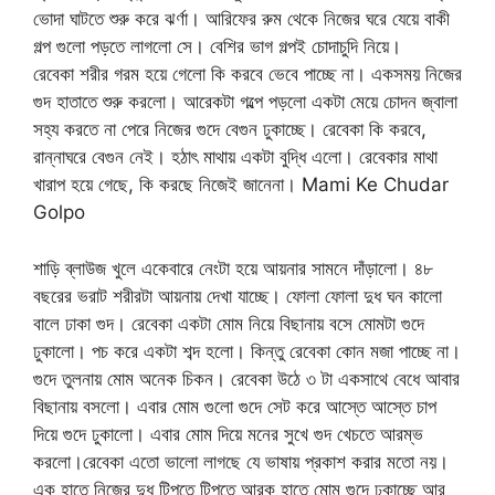
ভোদা ঘাটতে শুরু করে ঝর্ণা। আরিফের রুম থেকে নিজের ঘরে যেয়ে বাকী
গল্প গুলো পড়তে লাগলো সে। বেশির ভাগ গল্পই চোদাচুদি নিয়ে।
রেবেকা শরীর গরম হয়ে গেলো কি করবে ভেবে পাচ্ছে না। একসময় নিজের
গুদ হাতাতে শুরু করলো। আরেকটা গল্পে পড়লো একটা মেয়ে চোদন জ্বালা
সহ্য করতে না পেরে নিজের গুদে বেগুন ঢুকাচ্ছে। রেবেকা কি করবে,
রান্নাঘরে বেগুন নেই। হঠাৎ মাথায় একটা বুদ্ধি এলো। রেবেকার মাথা
খারাপ হয়ে গেছে, কি করছে নিজেই জানেনা। Mami Ke Chudar
Golpo
শাড়ি ব্লাউজ খুলে একেবারে নেংটা হয়ে আয়নার সামনে দাঁড়ালো। ৪৮
বছরের ভরাট শরীরটা আয়নায় দেখা যাচ্ছে। ফোলা ফোলা দুধ ঘন কালো
বালে ঢাকা গুদ। রেবেকা একটা মোম নিয়ে বিছানায় বসে মোমটা গুদে
ঢুকালো। পচ করে একটা শব্দ হলো। কিন্তু রেবেকা কোন মজা পাচ্ছে না।
গুদে তুলনায় মোম অনেক চিকন। রেবেকা উঠে ৩ টা একসাথে বেধে আবার
বিছানায় বসলো। এবার মোম গুলো গুদে সেট করে আস্তে আস্তে চাপ
দিয়ে গুদে ঢুকালো। এবার মোম দিয়ে মনের সুখে গুদ খেচতে আরম্ভ
করলো।রেবেকা এতো ভালো লাগছে যে ভাষায় প্রকাশ করার মতো নয়।
এক হাতে নিজের দুধ টিপতে টিপতে আরক হাতে মোম গুদে ঢুকাচ্ছে আর