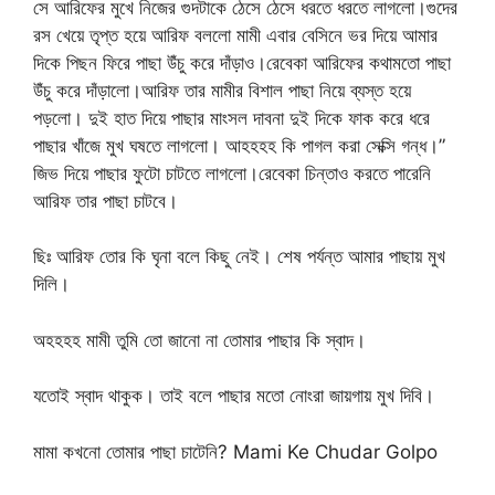
সে আরিফের মুখে নিজের গুদটাকে ঠেসে ঠেসে ধরতে ধরতে লাগলো।গুদের
রস খেয়ে তৃপ্ত হয়ে আরিফ বললো মামী এবার বেসিনে ভর দিয়ে আমার
দিকে পিছন ফিরে পাছা উঁচু করে দাঁড়াও।রেবেকা আরিফের কথামতো পাছা
উঁচু করে দাঁড়ালো।আরিফ তার মামীর বিশাল পাছা নিয়ে ব্যস্ত হয়ে
পড়লো। দুই হাত দিয়ে পাছার মাংসল দাবনা দুই দিকে ফাক করে ধরে
পাছার খাঁজে মুখ ঘষতে লাগলো। আহহহহ কি পাগল করা সেক্সি গন্ধ।”
জিভ দিয়ে পাছার ফুটো চাটতে লাগলো।রেবেকা চিন্তাও করতে পারেনি
আরিফ তার পাছা চাটবে।
ছিঃ আরিফ তোর কি ঘৃনা বলে কিছু নেই। শেষ পর্যন্ত আমার পাছায় মুখ
দিলি।
অহহহহ মামী তুমি তো জানো না তোমার পাছার কি স্বাদ।
যতোই স্বাদ থাকুক। তাই বলে পাছার মতো নোংরা জায়গায় মুখ দিবি।
মামা কখনো তোমার পাছা চাটেনি? Mami Ke Chudar Golpo