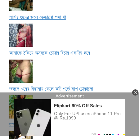
মাসির গুদের জলে ভেজানো শসা খা
আমাকে ঠকিয়ে অন্যকে চোদার বিচার একদিন হবে
জঙ্গলে খরের বিছানায় ফেলে কচি গর্তে সাপ ঢোকালো
কাকু আমার গুদের বাঁধ ছোট বেলায়ই ভেঙ্গেছে