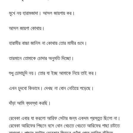
মুখে নয় হারামজাদা। আসল জায়গায় কর।
আসল জায়গা কোথায়।
হারামীর বাচ্চা জানিস না কোথায় তোর মামীর গুদে।
তারমানে তোমাকে চোদার অনুমতি দিচ্ছো।
শুধু চোদাচুদি নয়। তোর যা ইচ্ছ আমাকে নিয়ে তাই কর।
এখন চুদবো কিভাবে। দেখছ না ধোন নেতিয়ে পড়েছে।
দাঁড়া আমি ব্যবস্থা করছি।
রেবেকা এবার যা করলো আরিফ সেটার জন্য একদম প্রস্তুত ছিলো না।
রেবেকা আরিফের পিছনে বসে ধোন খেচতে খেচতে আরিফের পাছা চাটতে
লাগলো। পাছার ফুটোয় রেবেকার জিভের ছোঁয়া পেয়ে আরিফ কঁকিয়ে