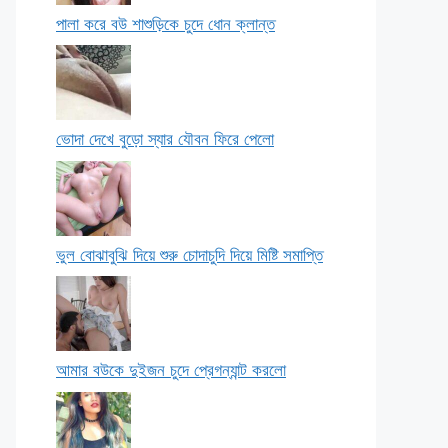
পালা করে বউ শাশুড়িকে চুদে ধোন ক্লান্ত
ভোদা দেখে বুড়ো স্যার যৌবন ফিরে পেলো
ভুল বোঝাবুঝি দিয়ে শুরু চোদাচুদি দিয়ে মিষ্টি সমাপ্তি
আমার বউকে দুইজন চুদে প্রেগন্যান্ট করলো