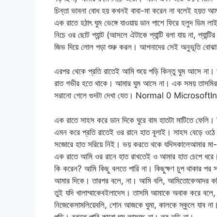
চিন্তা ভাবনা বোধ হয় কখনই বাবা-মা করেন না বলেই হয়ত আমা
এক রাতে হঠাৎ ঘুম ভেঙ্গে যাওয়ায় ডান পাশে ফিরে হলুদ ডিম
নিচে ওর ছোট প্যান্ট (আসলে ঐটাকে প্যান্টি বলা যায় না, প্যান
জিভ দিয়ে লোল পড়া শুরু করল। আপনাদের সেই অনুভূতি বোঝাতে
এরপর থেকে প্রতি রাতেই আমি শুয়ে পড়ি কিন্তু ঘুম আসে না। 
রাত গভীর হতে থাকে। আমার ঘুম আসে না। এক সময় তাসমির প্
সরানো গেলে গুদটা দেখা যেত। Normal 0 Microsoft
এক রাতে সাহস করে ডান দিকে ঘুরে বাম হাতটা মাটিতে ফেল
এমন করে প্রতি রাতেই ওর রানে হাত বুলাই। সাহস বেড়ে ও
সজোরে হাত সরিয়ে নিই। ভয় করতে থকে যদিসকালেআমার মা-কে
এক রাতে আমি ওর রানে হাত রাখতেই ও আমার হাত চেপে ধরে
কি করেন? আমি কিছু বলতে পারি না। কিছুক্ষণ চুপ থাকার পর 
আমার দিকে। তারপর বলে, না। আমি বলি, আমিতোকেআদর ক
তুই যদি খালাম্মাকেবইলাদেস। তাসমি আমাকে অবাক করে বলে, 
নিজেকেসামলিয়েবলি, শোন আজকে ঘুমা, কালকে স্কুলে যাব ন
পড়ি। বুঝতে পারি কারো ঘুম আসছে না। তবু নড়ি না।