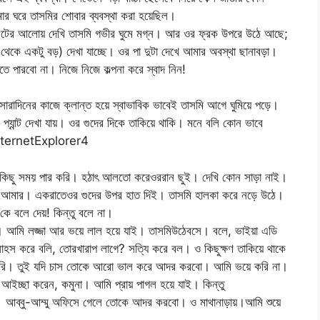
র ঘরে তাসমির শোবার ব্যবস্থা করা হয়েছিল।
 লাইটের আলোয় দেখি তাসমি গভীর ঘুমে মগ্ন। আর ওর ফ্রক উপরে উঠে আছে;
্টির থেকে একটু বড়) দেখা যাচ্ছে। ওর পা দুটা দেখে আমার অবস্থা ছানাবড়া।
 পারবো না। নিজে নিজে কল্পনা করে স্বাদ নিন!
সারাদিনের কাজে ক্লান্ত হয়ে স্বাভাবিক ভাবেই তাসমি আগে ঘুমিয়ে পড়ে।
যান্ট দেখা যায়। ওর গুদের দিকে তাকিয়ে থাকি। মনে বলি কোন ভাবে
InternetExplorer4
ি। কিছু সময় পার করি। হঠাৎ আলতো করেওররান ছুই। দেখি কোন সাড়া নাই।
ঠে আমার। একরাতেওর গুদের উপর হাত দিই। তাসমি হালকা করে নড়ে উঠে।
 বলে দেয়! কিন্তু বলে না।
। আমি লজ্জা আর ভয়ে লাল হয়ে যাই। তাসমিউঠেবসে। বলে, ভাইয়া এডি
সাহস করে বলি, তোরখারাপ লাগে? সত্যি করে বল। ও কিছুক্ষণ তাকিয়ে থাকে
রি। তুই যদি চাস তোকে আরো ভাল করে আদর করবো। আমি ভয়ে করি না।
আইচ্ছা করেন, কমুনা। আমি প্রায় পাগল হয়ে যাই। কিন্তু
া। আব্বু-আম্মু অফিসে গেলে তোকে আদর করবো। ও মাথানাড়ায়।আমি শুয়ে