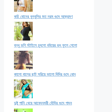
কচি বোনের বুলবুলির মত নরম গুদে আক্রমণ
বন্ধু ডগি স্টাইলে চুদলো বউয়ের গুদ ফুলে গেলো
কালো বালের ছাট সরিয়ে ভালো দিদির গুদে ধোন
দুষ্টু পানি খেয়ে আবেদনময়ী বৌদির গুদে গাদন