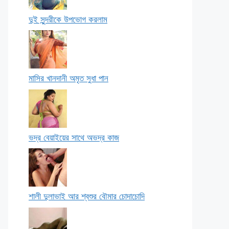
দুই সুন্দরীকে উপভোগ করলাম
মাসির খানদানী অমৃত সুধা পান
ভদ্র বেয়াইয়ের সাথে অভদ্র কাজ
শালী দুলাভাই আর শ্বশুর বৌমার চোদাচোদি