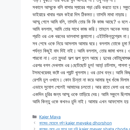
সকালে আম্মুকে বলি বাসার স্যারের পড়া রেডি করতে হবে। স্কুল
ভাইয়ারে খাবার গরম কইরা দিস ঠিকমত। তাসমি মাথা নাড়ায়।
আম্মু গেলে আমি বলি, তাসমি তোর কি কি কাজ আছে? ও বলে এই
আমি বললাম, আমি তোর সাথে কাজ করি। তাহলে অনেক সময় 
প্রতি ওর এক ধরনের ভালবাসা জন্মালো। এইটাকিন্তুপ্রেম না।
সব শেষে ওকে নিয়ে আসলাম আমার ঘরে। বললাম তোকে চুমা দিব
পর্যন্ত কিছুই বাদ দিই নাই। আমি বললাম, তোর জামা খলব। ও
পারবো না। এত সুন্দর! অল্প অল্প ফুলে আছে। দুধের বোটাচুষা
এরপর বগল দেখলাম ওর।ছোটছোট চুল! আহ্! চাটলাম, পাগলা কু
টসমখেয়েবহু কষ্টে ওর প্যান্ট খুললাম। ওর চোখ বন্ধ। আমি কি
রেশমি চুল ওখানে। কোন চিন্তা না করে আমার মুখ গুঁজে দিলা
এভাবে সুযোগ পেলেই আমাদের চলতো। আর রাতে বেলা ওর গু
একদিন চুরির জন্য আম্মু ওকে তাড়িয়ে দেয়। আমি স্কুলে ছিলা
আমি কিন্তু ওকে কখনও চুদি নাই। আমার এখন আফসোস হয়। ইস
Categories
Kajer Maya
কাজের মেয়েকে ধর্ষণ kajer meyeke dhorshon
কাজের মেয়ে এর সাথে চুদা চুদি kajer meyer shata choda