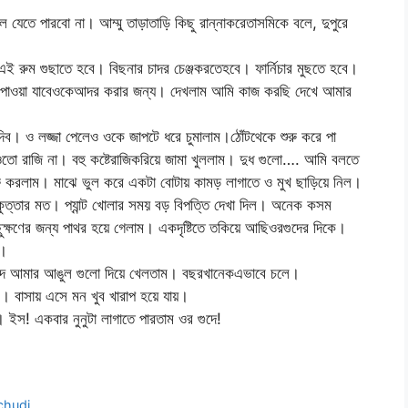
ে যেতে পারবো না। আম্মু তাড়াতাড়ি কিছু রান্নাকরেতাসমিকে বলে, দুপুরে
 রুম গুছাতে হবে। বিছনার চাদর চেঞ্জকরতেহবে। ফার্নিচার মুছতে হবে।
পাওয়া যাবেওকেআদর করার জন্য। দেখলাম আমি কাজ করছি দেখে আমার
। ও লজ্জা পেলেও ওকে জাপটে ধরে চুমালাম।ঠোঁটথেকে শুরু করে পা
তো রাজি না। বহু কষ্টেরাজিকরিয়ে জামা খুললাম। দুধ গুলো…. আমি বলতে
শুরু করলাম। মাঝে ভুল করে একটা বোটায় কামড় লাগাতে ও মুখ ছাড়িয়ে নিল।
ত্তার মত। প্যান্ট খোলার সময় বড় বিপত্তি দেখা দিল। অনেক কসম
ছুক্ষণের জন্য পাথর হয়ে গেলাম। একদৃষ্টিতে তকিয়ে আছিওরগুদের দিকে।
ম।
দে আমার আঙুল গুলো দিয়ে খেলতাম। বছরখানেকএভাবে চলে।
ম। বাসায় এসে মন খুব খারাপ হয়ে যায়।
! একবার নুনুটা লাগাতে পারতাম ওর গুদে!
 chudi