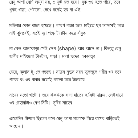
রেনু আপা বেশি লম্বা নয়, ৫ ফুট মত হবে। বুক ৩৪ হতে পারে, তবে
খুবই খাড়া, পেটানো, দেখে মনেই হয় না এই
মহিলার কোন বাচ্চা হয়েছে। কারণ বাচ্চা হলে মাইতে দুধ আসবেই আর
মাই ঝুলবেই, যতই ব্রা পড়ে টানটান করে বাঁধুক
না কেন আনকোড়া সেই সেপ (shape) আর আসে না। কিন্তু রেনু
ভাবীর মাইগুলো টানটান, খাড়া। মালা ওদের একমাত্র
মেয়ে, ক্লাস টু-তে পড়ছে। নাদুস নুদুস নরম তুলতুলে শরীর ওর তবে
গায়ের রং ওর বাবার মতোই কালো আর উচ্চতায়
মায়ের মতো খাটো। তবে ঝকঝকে সাদা দাঁতের হাসিটা দারুন, সেইসাথে
ওর চেহারাটাও বেশ মিষ্টি। সুবির সাহেব
এতোদিন মিশনে ছিলেন বলে রেনু আপা মালাকে নিয়ে বাপের বাড়িতেই
আছেন।