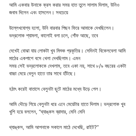
আমি একবার উনাকে ক্রস করার সময় হাত তুলে সালাম দিলাম, উনিও
জবাব দিলেন এবং হাসলেন। সবচেয়ে
উল্লেখযোগ্য হলো, উনি বারবার পিছন ফিরে আমাকে দেখছিলেন।
ভদ্রলোক শ্যামলা, কালোই বলা চলে, গোঁফ আছে, তবে
দেখেই বোঝা যায় লোকটা খুব মিশুক প্রকৃতির। সেদিনই বিকেলবেলা আমি
মাঠের একপাশে বসে খেলা দেখছিলাম। এমন
সময় সেই ভদ্রলোককে দেখলাম, তবে একা নয়, সাথে ৮/৯ বছরের একটা
বাচ্চা মেয়ে বেলুন হাতে তার সাথে হাঁটছে।
হঠাৎ করেই বাতাসে বেলুনটা ছুটে মাঠের মধ্যে উড়ে গেল।
আমি দৌড়ে গিয়ে বেলুনটা ধরে এনে মেয়েটার হাতে দিলাম। ভদ্রলোক খুব
খুশি হয়ে বললেন, “থ্যাঙ্কস ব্রাদার, মেনি মেনি
থ্যাঙ্কস, আমি আপনাকে সকালে মাঠে দেখেছি, রাইট?”