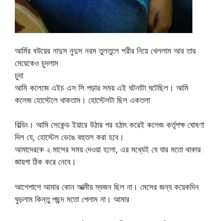
আর্মির বউয়ের নাদুস নুদুস নরম তুলতুলে শরীর নিয়ে খেললাম আর তার
মেয়েকেও চুদলাম
চুদা
আমি কলেজে এইচ এস সি পড়ার সময় এই ঘটনাটা ঘটেছিল। আমি
কলেজ হোস্টেলে থাকতাম। হোস্টেলটা ছিল একতলা
বিল্ডিং। আমি সেকেন্ড ইয়ারে উঠার পর হঠাৎ করেই কলেজ কর্তৃপক্ষ ঘোষণা
দিল যে, হোস্টেল ভেঙে বহুতল করা হবে।
আমাদেরকে ২ মাসের সময় দেওয়া হলো, এর মধ্যেই যে যার মতো থাকার
জায়গা ঠিক করে নেবে।
আশেপাশে আমার কোন আত্মীয় স্বজন ছিল না। মেসের জন্য কয়েকদিন
ঘুড়লাম কিন্তু পছন্দ মতো পেলাম না। আমার