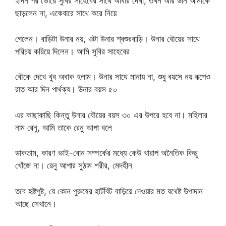
২দিন পর ভোরে সুবির সাহেবের সাথে আবার দেখা, তখন আর উনি আমাকে
ছাড়লেন না, একেবারে সাথে করে নিয়ে
গেলেন। বাড়িটা উনার নয়, ওটা উনার শ্বশুরবাড়ি। উনার বৌয়ের সাথে
পরিচয় করিয়ে দিলেন। আমি সুবির সাহেবের
বৌকে দেখে খুব অবাক হলাম। উনার সাথে মানায় না, শুধু বয়সে নয় রূপেও
রাত আর দিন পার্থক্য। উনার বয়স ৫০
এর কাছাকাছি কিন্তু উনার বৌয়ের বয়স ৩০ এর উপরে হবে না। মহিলার
নাম রেনু, আমি তাকে রেনু আপা বলে
ডাকতাম, কারণ ভাই-বোন সম্পর্কের মধ্যে কেউ খারাপ অনৈতিক কিছু
খোঁজে না। রেনু আপার সুঠাম শরীর, মেদহীন
তবে হৃষ্টপুষ্ট, যে কোন পুরুষের হার্টবিট বাড়িয়ে দেওয়ার মত যথেষ্ট উপাদান
আছে সেখানে।