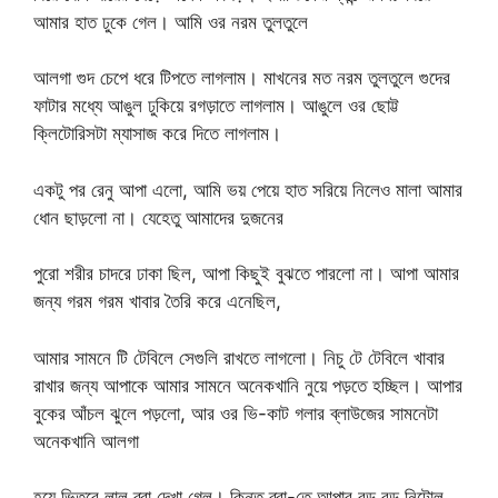
আমার হাত ঢুকে গেল। আমি ওর নরম তুলতুলে
আলগা গুদ চেপে ধরে টিপতে লাগলাম। মাখনের মত নরম তুলতুলে গুদের
ফাটার মধ্যে আঙুল ঢুকিয়ে রগড়াতে লাগলাম। আঙুলে ওর ছোট্ট
ক্লিটোরিসটা ম্যাসাজ করে দিতে লাগলাম।
একটু পর রেনু আপা এলো, আমি ভয় পেয়ে হাত সরিয়ে নিলেও মালা আমার
ধোন ছাড়লো না। যেহেতু আমাদের দুজনের
পুরো শরীর চাদরে ঢাকা ছিল, আপা কিছুই বুঝতে পারলো না। আপা আমার
জন্য গরম গরম খাবার তৈরি করে এনেছিল,
আমার সামনে টি টেবিলে সেগুলি রাখতে লাগলো। নিচু টে টেবিলে খাবার
রাখার জন্য আপাকে আমার সামনে অনেকখানি নুয়ে পড়তে হচ্ছিল। আপার
বুকের আঁচল ঝুলে পড়লো, আর ওর ভি-কাট গলার ব্লাউজের সামনেটা
অনেকখানি আলগা
হয়ে ভিতরে লাল ব্রা দেখা গেল। কিন্তু ব্রা-তে আপার বড় বড় নিটোল