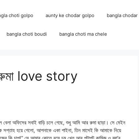
ngla choti golpo
aunty ke chodar golpo
bangla chodar
bangla choti boudi
bangla choti ma chele
 রুমা love story
 বেলা অফিসের সবাই বাড়ি চলে গেছে, শুধু আমি আর রুমা ছাড়া। সে মেইন
ক সপ্তাহ হয়ে গেলো, আপনাকে একা পাইনা, তিন মাসেই কি আমাকে নিয়ে
ের কি চাপ!” সে আমার কোলে বসে চুমু খেল আর পটাপট কামিজ ও ব্রা’র