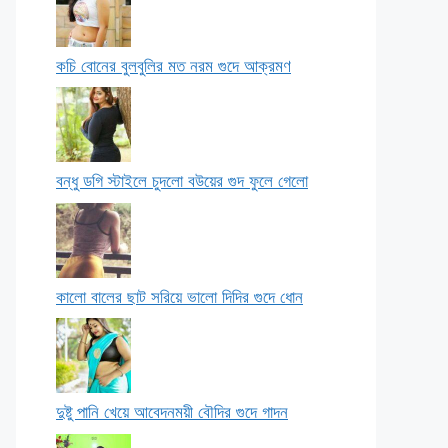
কচি বোনের বুলবুলির মত নরম গুদে আক্রমণ
বন্ধু ডগি স্টাইলে চুদলো বউয়ের গুদ ফুলে গেলো
কালো বালের ছাট সরিয়ে ভালো দিদির গুদে ধোন
দুষ্টু পানি খেয়ে আবেদনময়ী বৌদির গুদে গাদন