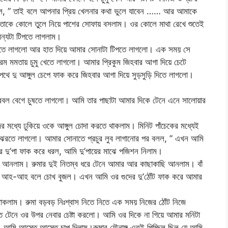
বলল, ” তাই বলে আপনার প্রিয় খেলনার কথা ভুলে যাবেন …… আর আমাকে
, তাকে কোলে তুলে নিয়ে পাশের সোফায় বসলাম। ওর কোলে মাথা রেখে শুতেই
অন্যটা টিপতে লাগলাম।
য়াতে লাগলো আর হাত দিয়ে আমার সোনাটা টিপতে লাগলো। এক সময় সে
পরম মমতায় চুমু খেতে লাগলো। আমার প্রিকুম জিহবার আগা দিয়ে চেটে
র্য পথে দু আঙ্গুল চেপে ফাক করে জিহবার আগা দিয়ে সুড়সুড়ি দিতে লাগলো।
তো প্রবল বেগে চুষতে লাগলো। আমি তার পাছাটা আমার দিকে টেনে এনে সালোয়ার
ের মধ্যে ঢুকিয়ে ওকে আঙ্গুল চোদা করতে থাকলাম। মিনিট পাঁচেকের মধ্যেই
 রস ঝরতে লাগলো। আমার সোনাতে প্রচুর লুব লাগানোর পর বলল, ” এখন আমি
ওর দু’পা ফাক করে ধরল, আমি দু’পায়ের মাঝে পজিশন নিলাম।
েনে আনলাম। রুমার দুই নিতম্ব ধরে টেনে আমার আর কাছাকাছি আনলাম। বাঁ
রুমা আহ-আহ বলে চোখ বুজল। এখন আমি ওর গুদের দু’ঠোঁট ফাক করে আমার
 থাকলাম। রুমা বড়বড় নিঃশ্বাস নিতে নিতে এক সময় নিজের ঠোঁট নিজে
টেনে ওর উপর নেবার চেষ্টা করলো। আমি ওর দিকে না গিয়ে আমার মনিটা
আমি আস্তে আস্তে চাপ দিলাম।রুমার যৌনাঙ্গ এতই পিচ্ছিল ছিল যে আমি