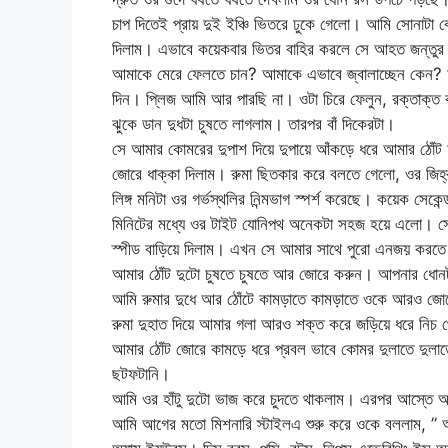
চাপ দিতেই প্রায় দুই ইঞ্চি ভিতরে ঢুকে গেলো। আমি সোনাটা ব
দিলাম। এভাবে কয়েকবার ভিতর বাহির করলে সে আহত জন্ত
আমাকে মেরে ফেলতে চান? আমাকে এভাবে জ্বালাচ্ছেন কেন? আ
দিন। প্লিজ আমি আর পারছি না। ওটা চিরে ফেলুন, রক্তাক্ত 
ঝুকে ডান দুধটা চুষতে লাগলাম। তারপর বাঁ দিকেরটা।
সে আমার কোমরের দুপাশ দিয়ে দুপায়ে আঁকড়ে ধরে আমার ঠোঁট 
জোরে ধাক্কা দিলাম। রুমা ছিতকার করে বলতে গেলো, ওর জিহ্
লিঙ্গ মনিটা ওর গর্ভস্থলির নিন্মভাগ স্পর্শ করেছে। কয়েক সে
মিনিটের মধ্যে ওর টাইট যোনিপথ অনেকটা সহজ হয়ে এলো। সে
স্পীড বাড়িয়ে দিলাম। এখন সে আমার সাথে পুরো এনজয় করত
আমার ঠোঁট দুটো চুষতে চুষতে আর জোরে করুন। আপনার ধোনটা
আমি রুমার দুধে আর ঠোঁটে কামড়াতে কামড়াতে ওকে আরও জো
রুমা দুহাত দিয়ে আমার গলা আরও শক্ত করে জড়িয়ে ধরে নিচ
আমার ঠোঁট জোরে কামড়ে ধরে প্রবল ভাবে কোমর দুলাতে দুলা
ছটফটানি।
আমি ওর হাঁটু দুটো ভাজ করে চুদতে থাকলাম। এরপর আস্তে আ
আমি আগের মতো মিশনারি স্টাইলএ শুরু করে ওকে বললাম, ”