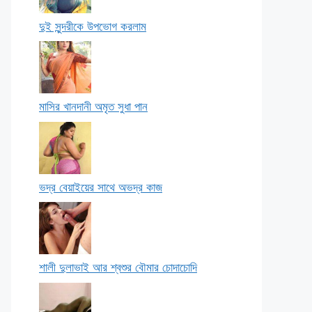
দুই সুন্দরীকে উপভোগ করলাম
মাসির খানদানী অমৃত সুধা পান
ভদ্র বেয়াইয়ের সাথে অভদ্র কাজ
শালী দুলাভাই আর শ্বশুর বৌমার চোদাচোদি