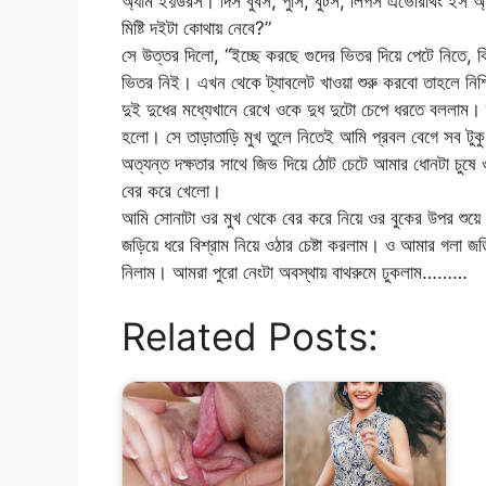
অ্যাম ইয়উরস। দিস বুবস, পুসি, বুটস, লিপস এভেরিথিং ইস অ্
মিষ্টি দইটা কোথায় নেবে?”
সে উত্তর দিলো, “ইচ্ছে করছে গুদের ভিতর দিয়ে পেটে নিতে, 
ভিতর নিই। এখন থেকে ট্যাবলেট খাওয়া শুরু করবো তাহলে নিশ
দুই দুধের মধ্যেখানে রেখে ওকে দুধ দুটো চেপে ধরতে বললাম। 
হলো। সে তাড়াতাড়ি মুখ তুলে নিতেই আমি প্রবল বেগে সব টুকু 
অত্যন্ত দক্ষতার সাথে জিভ দিয়ে ঠোট চেটে আমার ধোনটা চুষে
বের করে খেলো।
আমি সোনাটা ওর মুখ থেকে বের করে নিয়ে ওর বুকের উপর শুয়
জড়িয়ে ধরে বিশ্রাম নিয়ে ওঠার চেষ্টা করলাম। ও আমার গলা
নিলাম। আমরা পুরো নেংটা অবস্থায় বাথরুমে ঢুকলাম………
Related Posts: