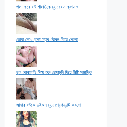
পালা করে বউ শাশুড়িকে চুদে ধোন ক্লান্ত
ভোদা দেখে বুড়ো স্যার যৌবন ফিরে পেলো
ভুল বোঝাবুঝি দিয়ে শুরু চোদাচুদি দিয়ে মিষ্টি সমাপ্তি
আমার বউকে দুইজন চুদে প্রেগন্যান্ট করলো