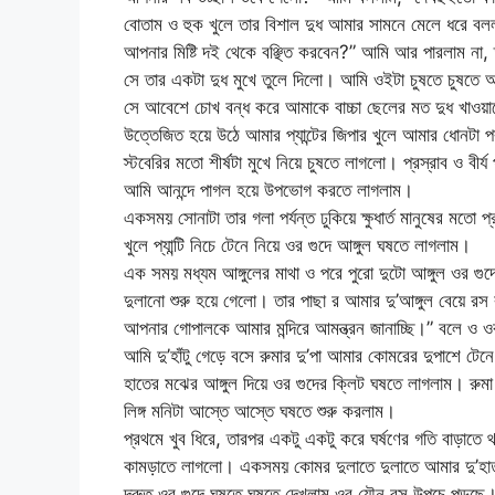
বোতাম ও হুক খুলে তার বিশাল দুধ আমার সামনে মেলে ধরে 
আপনার মিষ্টি দই থেকে বঞ্ছিত করবেন?” আমি আর পারলাম না
সে তার একটা দুধ মুখে তুলে দিলো। আমি ওইটা চুষতে চুষতে 
সে আবেশে চোখ বন্ধ করে আমাকে বাচ্চা ছেলের মত দুধ খাও
উত্তেজিত হয়ে উঠে আমার প্যান্টের জিপার খুলে আমার ধোনটা 
স্টবেরির মতো শীর্ষটা মুখে নিয়ে চুষতে লাগলো। প্রস্রাব ও বী
আমি আনন্দে পাগল হয়ে উপভোগ করতে লাগলাম।
একসময় সোনাটা তার গলা পর্যন্ত ঢুকিয়ে ক্ষুধার্ত মানুষের ম
খুলে প্যান্টি নিচে টেনে নিয়ে ওর গুদে আঙ্গুল ঘষতে লাগলাম।
এক সময় মধ্যম আঙ্গুলের মাথা ও পরে পুরো দুটো আঙ্গুল ওর গুদ
দুলানো শুরু হয়ে গেলো। তার পাছা র আমার দু’আঙ্গুল বেয়ে
আপনার গোপালকে আমার মন্দিরে আমন্ত্রন জানাচ্ছি।” বলে ও 
আমি দু’হাঁটু গেড়ে বসে রুমার দু’পা আমার কোমরের দুপাশে ট
হাতের মঝের আঙ্গুল দিয়ে ওর গুদের ক্লিট ঘষতে লাগলাম। 
লিঙ্গ মনিটা আস্তে আস্তে ঘষতে শুরু করলাম।
প্রথমে খুব ধিরে, তারপর একটু একটু করে ঘর্ষণের গতি বাড়াতে
কামড়াতে লাগলো। একসময় কোমর দুলাতে দুলাতে আমার দু’হাত 
দ্রুত ওর গুদে ঘষতে ঘষতে দেখলাম ওর যৌন রস উপচে পড়ছে। 