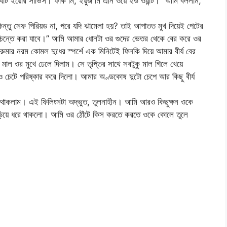
যাট ইয়োর সার্ভিস। ফাক মি, ইয়ুজ মি এনি ওয়ে ইউ ওয়ান্ট।” আমি বললাম,”
কিন্তু সেফ পিরিয়ড না, পরে যদি ঝামেলা হয়? তাই আপাতত মুখ দিয়েই পেটের
্চিন্তে করা যাবে।” আমি আমার ধোনটা ওর গুদের ভেতর থেকে বের করে ওর
রুমার নরম কোমল দুধের স্পর্শে এক মিনিটেই ফিনকি দিয়ে আমার বীর্য বের
মাল ওর মুখে ঢেলে দিলাম। সে তৃপ্তির সাথে সবটুকু মাল গিলে খেয়ে
 ও চেটে পরিষ্কার করে দিলো। আমার অণ্ডকোষ দুটো চেপে আর কিছু বীর্য
ে থাকলাম। এই ফিলিংসটা অদ্ভুত, তুলনাহীন। আমি আরও কিছুক্ষন ওকে
 জড়িয়ে ধরে থাকলো। আমি ওর ঠোঁটে কিস করতে করতে ওকে কোলে তুলে