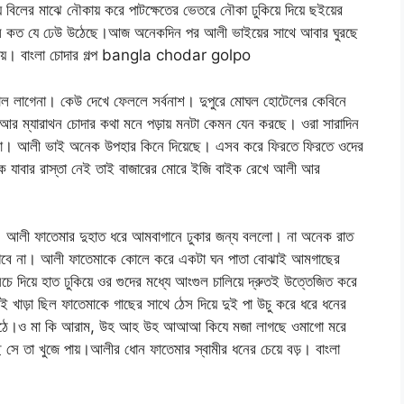
 বিলের মাঝে নৌকায় করে পাটক্ষেতের ভেতরে নৌকা ঢুকিয়ে দিয়ে ছইয়ের
বিলে কত যে ঢেউ উঠেছে।আজ অনেকদিন পর আলী ভাইয়ের সাথে আবার ঘুরছে
কোথায়। বাংলা চোদার গল্প bangla chodar golpo
ল লাগেনা। কেউ দেখে ফেললে সর্বনাশ। দুপুরে মোঘল হোটেলের কেবিনে
া আর ম্যারাথন চোদার কথা মনে পড়ায় মনটা কেমন যেন করছে। ওরা সারাদিন
র মেলা। আলী ভাই অনেক উপহার কিনে দিয়েছে। এসব করে ফিরতে ফিরতে ওদের
াইক যাবার রাস্তা নেই তাই বাজারের মোরে ইজি বাইক রেখে আলী আর
ো। আলী ফাতেমার দুহাত ধরে আমবাগানে ঢুকার জন্য বললো। না অনেক রাত
় লাগবে না। আলী ফাতেমাকে কোলে করে একটা ঘন পাতা বোঝাই আমগাছের
চে দিয়ে হাত ঢুকিয়ে ওর গুদের মধ্যে আংগুল চালিয়ে দ্রুতই উত্তেজিত করে
াড়া ছিল ফাতেমাকে গাছের সাথে ঠেস দিয়ে দুই পা উচু করে ধরে ধনের
করে ওঠে।ও মা কি আরাম, উহ আহ উহ আআআ কিযে মজা লাগছে ওমাগো মরে
 সে তা খুজে পায়।আলীর ধোন ফাতেমার স্বামীর ধনের চেয়ে বড়। বাংলা