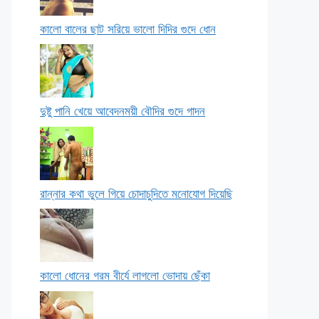
কালো বালের ছাট সরিয়ে ভালো দিদির গুদে ধোন
দুষ্টু পানি খেয়ে আবেদনময়ী বৌদির গুদে গাদন
রান্নার কথা ভুলে গিয়ে চোদাচুদিতে মনোযোগ দিয়েছি
কালো ধোনের গরম বীর্যে লাগলো ভোদায় ছেঁকা