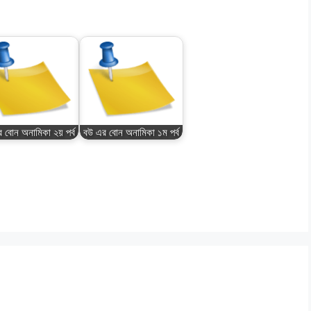
 বোন অনামিকা ২য় পর্ব
বউ এর বোন অনামিকা ১ম পর্ব