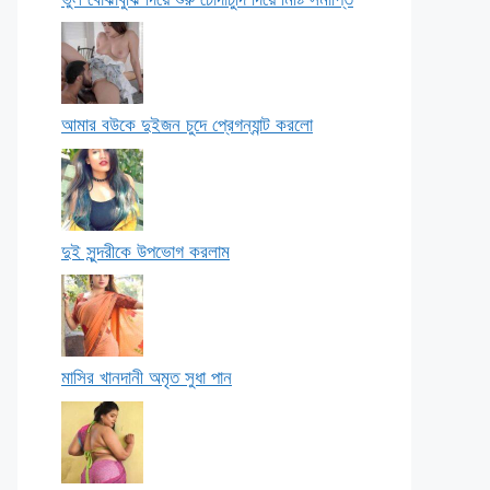
আমার বউকে দুইজন চুদে প্রেগন্যান্ট করলো
দুই সুন্দরীকে উপভোগ করলাম
মাসির খানদানী অমৃত সুধা পান