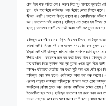
ঠেস দিয়ে দাড় করিয়ে দেয়। আচল দিয়ে মুখ ঢাকাতে বুকদুটো 
দুধ। দুই হাত দিয়ে ব্লাউজের ওপর দিয়েই জোরে টিপতে থা
জীবনে ধরেনি। ফাতেমা কিছুই বললো না। শেক্সপিয়ারের উক্তি 
কর। ফাতেমাও তাই করলো। হাফিজুল এত জোরে দুধ টিপছে যে ফা
হচ্ছে। ফাতেমার স্বামী তো নয়ই অন্য কেউ এত সুন্দর করে দু
হাফিজুল এর শরীরের সব শক্তি দিয়ে দুধ টিপছে, হাফিজুল ভাব
কায়দা নেই। নিজের বউ হলে অনেক সময় মায়া করে চুদতে হয় 
চিন্তা নেই তাই হাফিজুল ভাবলো আজ পাশবিক চোদা চুদবে মেয়ে
টিপতে থাকে। ফাতেমার মনে হয় দুধটা ছিড়ে যাবে। হাফিজুল এ
হাত ছাড়িয়ে নিয়ে ব্লাউজ আর ব্রা বুকের ওপরে তুলে দিয়ে দুট
আবারও দুইহাতে মেয়েটার বাম দুধটা মুঠি করে ধরে বোটা মুখে 
হাফিজুল এবার ডান দুধেও একইভাবে আদর করা শুরু করলো। এক
এরকম অতৃপ্ত অবস্থায় হাফিজুলের পাগলের মতো চোদা অসম্ভ
ডানদিকের বোটায় চোষে আর একবার বামদিকের বোটায় চোষে। ঠিক
উত্তেজিত হয়ে পরে। হাফিজুল ফাতেমার দুধ চোষা বন্ধ করে ত
সামনে পেছনের করে হাত মেরে দেবার ভংগি করে। বাংলা চোদার 