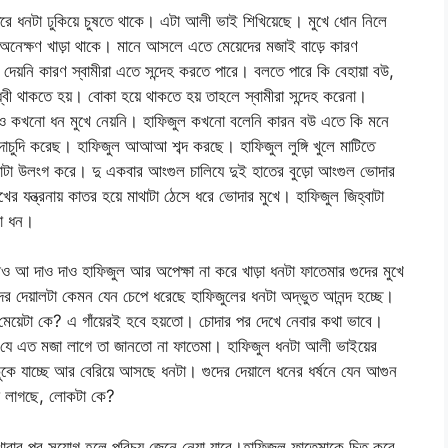
রে ধনটা ঢুকিয়ে চুষতে থাকে। এটা আলী ভাই শিখিয়েছে। মুখে ধোন নিলে
নেক্ষণ খাড়া থাকে। মানে আসলে এতে মেয়েদের মজাই বাড়ে কারণ
 দেয়নি কারণ স্বামীরা এতে সন্দেহ করতে পারে। বলতে পারে কি বেহায়া বউ,
বী থাকতে হয়। বোকা হয়ে থাকতে হয় তাহলে স্বামীরা সন্দেহ করেনা।
ও কখনো ধন মুখে নেয়নি। হাফিজুল কখনো বলেনি কারন বউ এতে কি মনে
দাচুদি করেছ। হাফিজুল আআআ শব্দ করছে। হাফিজুল লুঙ্গি খুলে মাটিতে
 ভোদাটা উলংগ করে। দু একবার আংগুল চালিযে দুই হাতের বুড়ো আংগুল ভোদার
খের যন্ত্রনায় কাতর হয়ে মাথাটা ঠেসে ধরে ভোদার মুখে। হাফিজুল জিহ্বাটা
না ধন।
 আ দাও দাও হাফিজুল আর অপেক্ষা না করে খাড়া ধনটা ফাতেমার গুদের মুখে
 গুদের দেয়ালটা কেমন যেন চেপে ধরেছে হাফিজুলের ধনটা অদ্ভুত আনন্দ হচ্ছে।
 মেয়েটা কে? এ গাঁয়েরই হবে হয়তো। চোদার পর দেখে নেবার কথা ভাবে।
ে যে এত মজা লাগে তা জানতো না ফাতেমা। হাফিজুল ধনটা আলী ভাইয়ের
ুকে যাচ্ছে আর বেরিয়ে আসছে ধনটা। গুদের দেয়ালে ধনের ধর্ষনে যেন আগুন
া লাগছে, লোকটা কে?
াবার পর সুযোগ হলে পরিচয় জেনে নেয়া যাবে।হাফিজুল ফাতেমাকে চিত করে