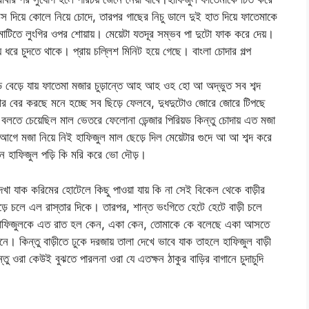
েস দিয়ে কোলে নিয়ে চোদে, তারপর গাছের নিচু ডালে দুই হাত দিয়ে ফাতেমাকে
িতে লুংগির ওপর শোয়ায়। মেয়েটা যতদূর সম্ভব পা দুটো ফাক করে দেয়।
 ধরে চুদতে থাকে। প্রায় চল্লিশ মিনিট হয়ে গেছে। বাংলা চোদার গল্প
ড বেড়ে যায় ফাতেমা মজার চুড়ান্তে আহ আহ ওহ হো আ অদ্ভুত সব শব্দ
আর বের করছে মনে হচ্ছে সব ছিড়ে ফেলবে, দুধদুটোও জোরে জোরে টিপছে
লতে চেয়েছিল মাল ভেতরে ফেলোনা ডেন্জার পিরিয়ড কিন্তু চোদায় এত মজা
আগে মজা নিয়ে নিই হাফিজুল মাল ছেড়ে দিল মেয়েটার গুদে আ আ শব্দ করে
ে হাফিজুল পড়ি কি মরি করে ভো দৌড়।
দেখা যাক করিমের হোটেলে কিছু পাওয়া যায় কি না সেই বিকেল থেকে বাড়ীর
ে চলে এল রাস্তার দিকে। তারপর, শান্ত ভংগিতে হেটে হেটে বাড়ী চলে
 হাফিজুলকে এত রাত হল কেন, একা কেন, তোমাকে কে বলেছে একা আসতে
। কিন্তু বাড়ীতে ঢুকে দরজায় তালা দেখে ভাবে যাক তাহলে হাফিজুল বাড়ী
ওরা কেউই বুঝতে পারলনা ওরা যে এতক্ষন ঠাকুর বাড়ির বাগানে চুদাচুদি