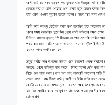
আলী ভাইয়ের সাথে এরকম কত ঘুরেছে তার ইয়ত্তা নেই। বর্ষায়
ভেতরে কত যে চোদা খেয়েছে।সে চোদার ছন্দে তেতুল তলার 
তবে চোদা খাওয়ার সুযোগ হয়তো হবেনা। যায়গা আর সময় 
আলী ভাই অবশ্য হোটেলে যাবার কথা বলেছিল তবে ফাতেমার ভা
খাবার সময় কয়েকবার দুধে টিপ খেয়ে আলী ভাইয়ের লম্বা মোট
বিভিন্ন যায়গায় ঘুরেছে টগি সিনেমা ঘর পার্ক এমনকি দশমি
প্রায় রাত সারে নয়টা মতো বেজে গেল। ওদের বাড়ীতে ইজি ব
ফাতেমা পায়ে হেটে রওনা হল।
ঠাকুর বাড়ীর আম বাগানের সামনে এসে দুজনেই থমকে দাড়াল
হয়েছে, শেষে হাফিজুল রাগ করবে। কিচ্ছু হবেনা বেশি সময
নিচে এনে দাড়া করায়।সময় কম তাই তারাতারি ফাতেমার শাড়ি নি
তোলে ওকে। গুদ ভিজে ওঠে। আলী নয় ইঞ্চি ধনটা আগে থেকেই খ
মাথাটা ভরে দেয় ওর গুদের মুখে। ফাতেমা আহ করে শব্দ 
যাব।ওর স্বামীর কাছে যে সুখ সে চায় অথচ পায়না।আলীর কাছে
চোদার গল্প