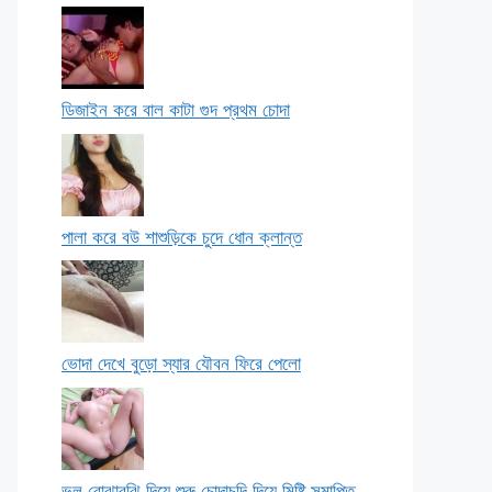
ডিজাইন করে বাল কাটা গুদ প্রথম চোদা
পালা করে বউ শাশুড়িকে চুদে ধোন ক্লান্ত
ভোদা দেখে বুড়ো স্যার যৌবন ফিরে পেলো
ভুল বোঝাবুঝি দিয়ে শুরু চোদাচুদি দিয়ে মিষ্টি সমাপ্তি