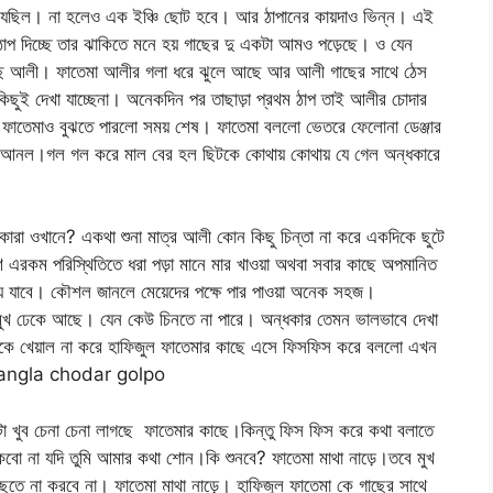
 গিযেছিল। না হলেও এক ইঞ্চি ছোট হবে। আর ঠাপানের কায়দাও ভিন্ন। এই
ে ঠাপ দিচ্ছে তার ঝাকিতে মনে হয় গাছের দু একটা আমও পড়েছে। ও যেন
চুদছে আলী। ফাতেমা আলীর গলা ধরে ঝুলে আছে আর আলী গাছের সাথে ঠেস
কিছুই দেখা যাচ্ছেনা। অনেকদিন পর তাছাড়া প্রথম ঠাপ তাই আলীর চোদার
 যে ফাতেমাও বুঝতে পারলো সময় শেষ। ফাতেমা বললো ভেতরে ফেলোনা ডেঞ্জার
 আনল।গল গল করে মাল বের হল ছিটকে কোথায় কোথায় যে গেল অন্ধকারে
ারা ওখানে? একথা শুনা মাত্র আলী কোন কিছু চিন্তা না করে একদিকে ছুটে
এরকম পরিস্থিতিতে ধরা পড়া মানে মার খাওয়া অথবা সবার কাছে অপমানিত
য়ে যাবে। কৌশল জানলে মেয়েদের পক্ষে পার পাওয়া অনেক সহজ।
ে মুখ ঢেকে আছে। যেন কেউ চিনতে না পারে। অন্ধকার তেমন ভালভাবে দেখা
িকে খেয়াল না করে হাফিজুল ফাতেমার কাছে এসে ফিসফিস করে বললো এখন
ngla chodar golpo
্ঠটা খুব চেনা চেনা লাগছে ফাতেমার কাছে।কিন্তু ফিস ফিস করে কথা বলাতে
ো না যদি তুমি আমার কথা শোন।কি শুনবে? ফাতেমা মাথা নাড়ে।তবে মুখ
ুতে না করবে না। ফাতেমা মাথা নাড়ে। হাফিজুল ফাতেমা কে গাছের সাথে