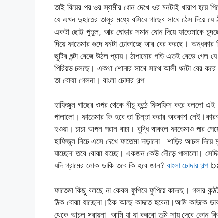
তাই বিয়ের পর ওর স্বামীর ধোন দেখে ওর মনটাই খারাপ হয়ে
যে এখন দুহাতের তালুর মধ্যে বসিয়ে গাছের সাথে ঠেস দিয়ে য
একটা ছোট্ট পুতুল, আর ঘোড়ার সমান ধোন দিয়ে ফাতেমাকে 
দিয়ে ফাতেমার গুদে ধনটা ঢোকাচ্ছে আর বের করছে। অন্ধকার 
ছুটির ঘন্টা বেজে উঠল প্রায়। ঠাপানোর গতি এতই বেড়ে গেল
পিরিয়ড চলছে। একথা শোনার সাথে সাথে আলী ধনটা বের করে
তা বোঝা গেলনা। বাংলা চোদার গল্প
হাফিজুল গাছের ওপর থেকে নীচু কন্ঠে ফিসফিস করে বললো এই ক
পালালো। ফাতেমার কি হবে তা চিন্তা করার অবকাশ নেই।কারণ 
হওয়া। চাচা আপন পরান বাচা। বুদ্ধি থাকলে ফাতেমাও পার পে
হাফিজুল নিচে এসে দেখে ফাতেমা দাড়ানো। শাড়ির আচল দিয়
যাচ্ছেনা তবে বোঝা যাচ্ছে। একজন কেউ দৌড়ে পালালো। সেদ
যদি গ্রামের লোক ডাকি তবে কি হবে জান?
বাংলা চোদার গল্প
ba
ফাতেমা কিছু বলছে না কেবল ফুপিয়ে ফুপিয়ে কাদছে। গলার কন
ঠিক বোঝা যাচ্ছেনা।ঠিক আছে কাদতে হবেনা।আমি কাউকে ডাকব
থেকে আচল সরায়না।আমি যা যা করবো তুমি সায় দেবে কোন কিছ