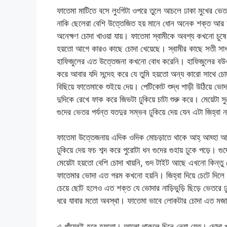
ফাতেমা মাটিতে বসে লুংগিটা ওপরে তুলে আচলে ঢাকা মুখের ভেত
নাকি ছেলেরা বেশি উত্তেজিত হয় মানে ধোন অনেক শক্ত আর অ
অনেক্ষণ চোদা খাওয়া যায়। ফাতেমা স্বামীকে অবশ্য কখনো চুষে
হয়তো আগে কারও কাছে চোদা খেয়েছে। স্বামীর কাছে সতী সাধ্
হাফিজুলের এত উত্তেজনা কখনো বোধ করেনি। হাফিজুলের বউ
করে আবার যদি সন্দেহ করে যে তুমি হয়তো অন্য কারো সাথে চো
বিছিয়ে ফাতেমাকে শুইয়ে দেয়। পেটিকোট শুদ্ধ শাড়ী উঠিয়ে
দুদিকে রেখে ফাক করে জিভটা ঢুকিয়ে চাটা শুরু করে। মেয়েটা সু
গুদের ভেতর পর্যন্ত যতদুর সম্ভব ঢুকিয়ে দেয় যেন এটা জিহ্বা 
ফাতেমা উত্তেজনায় এদিক ওদিক মোচড়াতে থাকে আহ্ আহ্হা আও
ঢুকিয়ে দেয় ফচ শব্দ করে পুরোটা ধন গুদের গুহায় ঢুকে পড়ে।
মেয়েটা হয়তো বেশি চোদা খায়নি, গুদ টাইট আছে এখনো কিন্তু
ফাতেমার ভোদা এত গরম কখনো হয়নি। জিহ্বা দিয়ে চেটে দিল
চেয়ে ছোট হলেও এত শক্ত যে ভোদার নাড়িভুড়ি ছিড়ে ভেতরে ঢ
ধরে যাবার মতো অবস্থা। ফাতেমা ভাবে লোকটার চোদা এত মজ
এ গাঁয়েরই হবে হয়তো। আলো থাকলে চিনে নেয়া যেত। চোদা খ