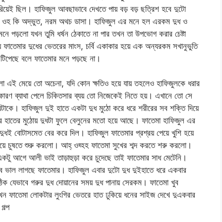
বেরিয়েই ছিল। হাফিজুল আবছাভাবে দেখতে পায় বড় বড় ছত্রিশ হবে দুটো
কে। ওহ কি অদ্ভুত, নরম অথচ ডাসা। হাফিজুল এর মনে হল এরকম দুধ ও
মনে পড়লো যখন তুমি ধর্ষন ঠেকাতে না পার তখন তা উপভোগ করার চেষ্টা
তেমার দুধের ভেতরের মাংস, চর্বি একাকার হয়ে এক অন্যরকম সখানুভুতি
ধ টিপেছে বলে ফাতেমার মনে পড়ছে না।
লো এই মেয়ে তো অচেনা, যদি কোন ক্ষতিও হয়ে যায় তহলেও হাফিজুলকে ধরার
কারণ ব্যাথা পেলে চিকিতসার ব্যয় তো নিজেকেই নিতে হয়। এখানে তো সে
টাকে। হাফিজুল দুই হাতে একটা দুধ মুঠো করে ধরে শরীরের সব শক্তি দিয়ে
র হাতের মুঠোয় দুধটা ফুলে বেলুনের মতো হয়ে আছে। ফাতেমা হাফিজুল এর
ো দুধই বোটাসমেত বের করে দিল। হাফিজুল ফাতেমার প্রশ্রয় পেয়ে খুশি হয়ে
নিয়ে চুষতে শুরু করলো। আহ্ ওহ্হহ ফাতেমা সুখের শব্দ করতে শরু করলো।
টু আগে আলী ভাই তাড়াহুড়া করে চুদেছে তাই ফাতেমার সাধ মেটেনি।
ব ভাল লাগছে ফাতেমার। হাফিজুল এবার দুটো দুধ দুইহাতে ধরে একবার
 যেভাবে গরুর দুধ দোয়ানের সময় দুধ পানায় সেরকম। ফাতেমা খুব
খন ফাতেমা লোকটার লুংগির ভেতরে হাত ঢুকিয়ে ধনের সাইজ দেখে দুএকবার
গল্প