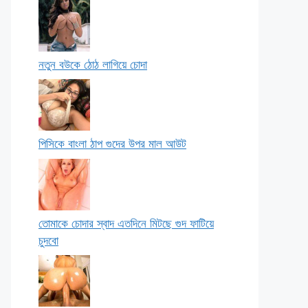
নতুন বউকে ঠোঠ লাগিয়ে চোদা
পিসিকে বাংলা ঠাপ গুদের উপর মাল আউট
তোমাকে চোদার স্বাদ এতদিনে মিটছে গুদ ফাটিয়ে
চুদবো