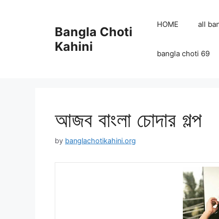
Skip
to
HOME
all ba
Bangla Choti
content
Kahini
bangla choti 69
আজব বাংলা চোদার গল্প
by
banglachotikahini.org