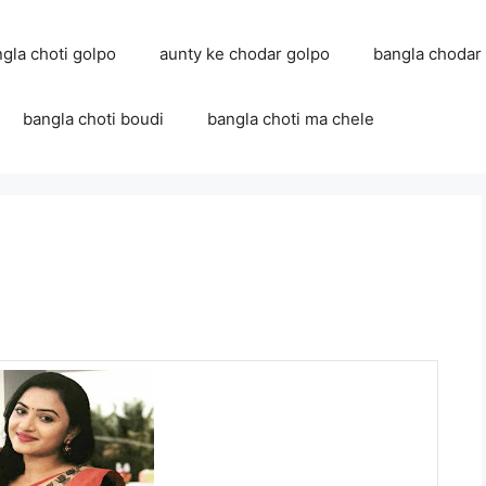
ngla choti golpo
aunty ke chodar golpo
bangla chodar
bangla choti boudi
bangla choti ma chele