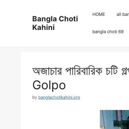
Skip
to
HOME
all ba
Bangla Choti
content
Kahini
bangla choti 69
অজাচার পারিবারিক চটি 
Golpo
by
banglachotikahini.org