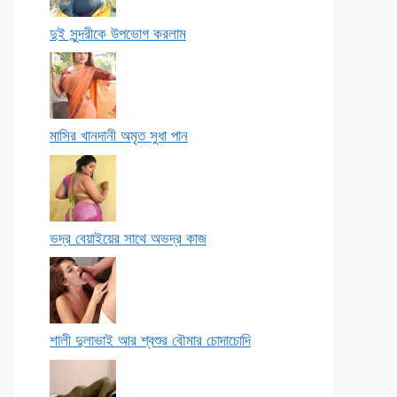
দুই সুন্দরীকে উপভোগ করলাম
মাসির খানদানী অমৃত সুধা পান
ভদ্র বেয়াইয়ের সাথে অভদ্র কাজ
শালী দুলাভাই আর শ্বশুর বৌমার চোদাচোদি