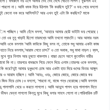
েলো। বাথরুমে নয় এসে আমার দেহ দেহ দেখে খেঁচতে লাগল। বুঝলাম এই
ে পারলো না। আমি ধমক দিয়ে উঠলাম ‘কি করছিস তুই?’ ও ভয় পেয়ে বললো
। তুই কেনো নক করে আসিসনি? আর এখন তুই এটা কি করছিস? মাকে
স পাচ্ছিল। আমি হেঁসে বললা, ‘আহারে আমার ছোট্ট ভাইটা ভয় পেয়েছে।
তো ওর নুনু খাড়াই ছিলো তারমধ্যে আমি তখনো ল্যাংটো। আর আমার নরম
ে। আমি ওকে বললাম ‘আমি কাউকে কিছু বলব না, তোকে শুধু আমার একটা কাজ
হাতে নিয়ে বললাম,‘আরাম পেতে চাস?’ ও তো অবাক, শুধু মাথা নাড়ল। ব্যস,
ুখে পুরে নিলাম আর চুষতে থাকলাম। বাচ্চা ছেলে আগে কুনোদিন নারীর
খাবো কি না। তারপরে বাথরূমে গিয়ে ফেলে দিয়ে এলাম।তারপর ওকে বললাম,
 করে?তুই আমার দুধুগুলো চোষ আর একটা হাত দিয়ে গুদের ভিতর আঙ্গুল
আমার ও আরাম হচ্ছিল। আমি ‘আহঃ, ওহঃ, জোরে জোরে, জোরে জোরে কর
 জিভ দিয়ে চোষ।ও বললো, ‘পারবো না, বাজে গন্ধ বেরোচ্ছে।আমি বললাম
ান্ডূ গালাগালি খেয়ে ও করতে লাগলো। আমি আনন্দে পাগল হয়ে গালাগাল দিতে
ষন ঘেন্না লাগলো কিন্তু মুখে কিছু বলার সাহস পেলো না।পারিবারিক চটি