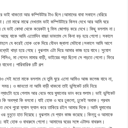
রে ভাই থাকতো আর কম্পিউটার টাও ছিল।আমাদের বাবা সকালে বেরিয়ে
তো। তো মাঝে মাঝে দেখতাম ভাই কম্পিউটারে কিসব দেখে আর আমি ঘরে
যে ভাই কোথা থেকে কয়েকটা বু ফিম জোগাড় করে দেখে। কিছু বললাম না।
য়ে আছে যাকে আমি এতোদিন বাচ্চা ভাবতাম সে কিনা বড় হয়ে গেলো। সকালে
ে তাহলে যে করেই হোক ওকে দিয়ে যৌবন জ্বালা মেটাবো।সকালে আমি আগে
ধ্যেই খাড়া হয়ে গেছে। বুঝলাম এটা দিয়ে আমার কাজ হয়ে যাবে। সুযোগ
পিসিও, মা গেলেন মামার বাড়ী, ভাইয়ের পড়া ছিলো সে পড়তে গেলো। ফিরে
যাবেনা। পারিবারিক চটি গল্প
আমিও সেই মতো মাকে বললাম যে তুমি ঘুরে এসো আমিও আজ কলেজ যাবে না,
র সময়। ও জানতো না আমি বাড়ী থাকবো তাই ডুপিকেট চাবি নিয়ে
্যাংটো হয়ে গেলাম আর বেডে শুয়ে ঘুমানোর ভান করে শুলাম। ভাই ডুপিকেট
ন কি অবস্থা কি বলবো। যাই হোক ও ঘরে ঢুকলো, ঢুকেই অবাক। প্রথম
ে দেখে পুরো ফ্যাল ফ্যাল করে তাকিয়ে রইল আমার দিকে। আমি ঘুমানোর
ওর নুনুতে হাত দিয়েছে। বুঝলাম যে প্যান কাজ করেছে। কিন্তু ও আমাকে
যাই হোক ও বাথরুমে গেলো। আমাদের ঘরের সঙ্গে এটাচ্ড বাথরুম।