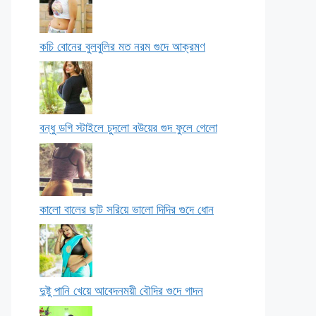
কচি বোনের বুলবুলির মত নরম গুদে আক্রমণ
বন্ধু ডগি স্টাইলে চুদলো বউয়ের গুদ ফুলে গেলো
কালো বালের ছাট সরিয়ে ভালো দিদির গুদে ধোন
দুষ্টু পানি খেয়ে আবেদনময়ী বৌদির গুদে গাদন