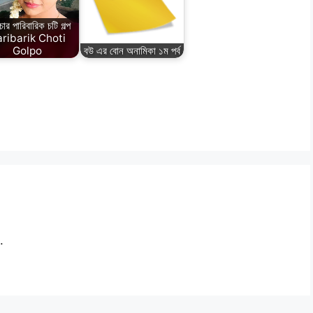
ার পারিবারিক চটি গল্প
ribarik Choti
Golpo
বউ এর বোন অনামিকা ১ম পর্ব
.