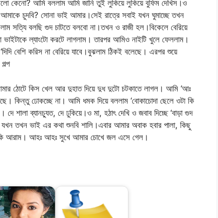
লো কেনো? আমি বললাম আমি জানি তুই লুকিয়ে লুকিয়ে বুফিম দেখিস।ও
াকে চুদবি? সোনা ভাই আমার।সেই রাত্রে সবাই যখন ঘুমাচ্ছে তখন
ললাম সত্যি বলছি গুদ চাটতে বলবো না।তখন ও রাজী হল।বিকেলে বেরিয়ে
 ভাইটাকে ল্যাংটো করটে লাগলাম। তারপর আমিও নাইটি খুলে ফেললাম।
‘দিদি বেশি করিস না বেরিয়ে যাবে।বুঝলাম ঠিকই বলেছে। এরপর শুয়ে
গল্প
আমার ঠোটে কিস খেল আর দুহাত দিয়ে দুধ দুটো চটকাতে লাগল। আমি ‘আঃ
ছে। কিন্তু ঢোকচ্ছে না। আমি ধমক দিয়ে বললাম ‘বোকাচোদা ছেলে ওটা কি
ে শালা ব্যানচ্যুত, দে ঢুকিয়ে।ও মা, হঠাৎ দেখি ও জবাব দিচ্ছে ‘বাড়া গুদ
ছিস যখন তখন ভাই এর কথা শুনবি শালি।এবার আমার অবাক হবার পালা, কিছু
সে কি আরাম। আহঃ আহঃ সুখে আমার চোখে জল এসে গেল।