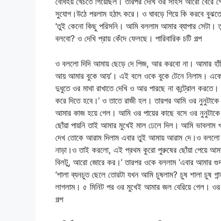
বোধহয় খেঁচতে গিয়েছিল। তারপর দেখি ওর সাহস আরো বেরে গ
সুযোগ।উঠে পরলাম হঠাৎ করে। ও ঘাবড়ে গিয়ে কি করবে বুঝত
‘তুই কেনো কিছু পরিসনি। আমি বললাম আমার ব্যাপার সেটা
বলবো? ও দেখি প্রায় কেঁদে ফেলছে। পারিবারিক চটি গল্প
ও বললো দিদি আমায় ছেড়ে দে পিজ, আর করবো না। আমার হাঁি
আয় আমার বুকে আয়’। এই বলে ওকে বুকে টেনে নিলাম। একে 
দুধুতে ওর মাথা রাখাতে দেখি ও আর পারছে না কন্ট্রোল করত
করে দিতে হবে।’ ও তাতে রাজী হল। তারপর আমি ওর নুনুটাকে 
আমার কাজ হয়ে গেল। আমি ওর পায়ের কাছে বসে ওর নুনুটাকে ম
ছোঁয়া পায়নি তাই আমার মুখেই মাল ঢেলে দিল। আমি ভাবলাম 
দেখ তোকে আরাম দিলাম এবার তুই আমায় আরাম দে।ও বললো কি
নাড়া।ও তাই করলো, এই প্রথম কুরো পুরুষের ছোঁয়া পেয়ে 
বিলটু, আরো জোরে কর।’ তারপর ওকে বললাম ‘এবার আমার গুদ
‘শালা ব্যনচুত ছেলে তোরটা যখন আমি চুষলাম? চুষ শালা চুষ গ
লাগলাম। ৫ মিনিট পর ওর মুখেই আমার জল বেরিয়ে গেল। ওর ভী
গল্প