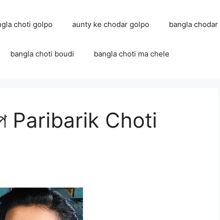
ngla choti golpo
aunty ke chodar golpo
bangla chodar
bangla choti boudi
bangla choti ma chele
গল্প Paribarik Choti