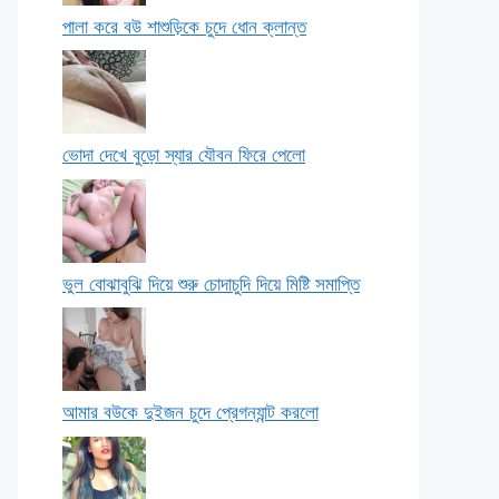
পালা করে বউ শাশুড়িকে চুদে ধোন ক্লান্ত
ভোদা দেখে বুড়ো স্যার যৌবন ফিরে পেলো
ভুল বোঝাবুঝি দিয়ে শুরু চোদাচুদি দিয়ে মিষ্টি সমাপ্তি
আমার বউকে দুইজন চুদে প্রেগন্যান্ট করলো