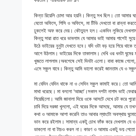
করতাম। পারিবারিক চটি গল্প
কিন্ত রিয়েলি চোদা আর হয়নি। কিন্তু সখ ছিল। তো আমার ঘ
যেতো অফিসে, পিসি ও অফিসে, মা টিভি দেখতো বা রান্না কর
ঢুকলেই অফ করে দেয়। কৌতুহল হল। একদিন লুকিয়ে দেখলাম 
কিন্তু সারা রাত ধরে ভাবলাম যে আমার ভাই আমার পাশেই সু
উঠে ভাইয়ের নুনুটা দেখতে হবে। যদি ওটা বড় হয়ে গিয়ে থাক
আগে উঠলাম। ভাইয়ের দিকে তাকালাম। দেখি ওর ধনটা ঘুমের ম
খুজতে লাগলাম।অবশেষে সেই দিনটা এলো। বাবা কাজে গেলো, 
এসে স্কুল যাবে। কিন্তু আমি ভালো করেই জানতাম যে ও স্কুল 
মা যেদিন যেদিন থাকে না ও সেদিন স্কুল কামাই করে। তো 
মাথা ধরেছে। মা বললো ‘আচ্ছা’।সকাল দশটা নাগাদ ভাই ফেরা
গিয়েছিলো। আমি জানালা দিয়ে ওকে আসটে দেখে চট করে পুরো ল
চাবি দিয়ে দরজা খুললো, এই ঘরের দিকে আসছে, আমার যে তখ
কথা ও আমাকে আশা করেনি তাও আবার ল্যাংটো অবস্থায় ঘুমোত
ভান করে রইলাম। সামান্য একটু চোখ ফাঁক করে দেখলাম যে ও 
ডাকলো না বা টাচও করল না। কারণ ও আমায় একটু ভয় পেতো। 