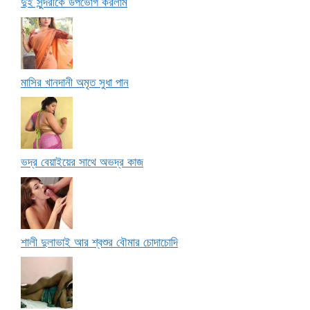
দুই সুন্দরীকে উপভোগ করলাম
মাসির খানদানী অমৃত সুধা পান
ভদ্র বেয়াইয়ের সাথে অভদ্র কাজ
শালী দুলাভাই আর শ্বশুর বৌমার চোদাচোদি