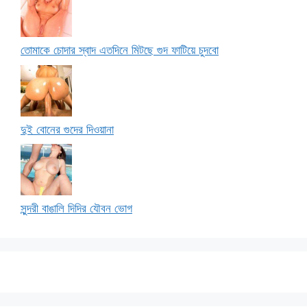
তোমাকে চোদার স্বাদ এতদিনে মিটছে গুদ ফাটিয়ে চুদবো
দুই বোনের গুদের দিওয়ানা
সুন্দরী বাঙালি দিদির যৌবন ভোগ