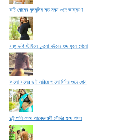
কচি বোনের বুলবুলির মত নরম গুদে আক্রমণ
বন্ধু ডগি স্টাইলে চুদলো বউয়ের গুদ ফুলে গেলো
কালো বালের ছাট সরিয়ে ভালো দিদির গুদে ধোন
দুষ্টু পানি খেয়ে আবেদনময়ী বৌদির গুদে গাদন