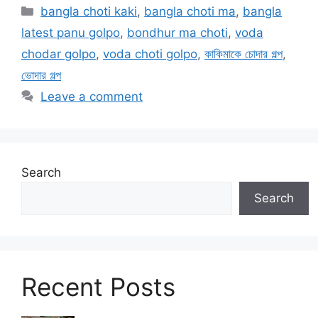
Categories
bangla choti kaki
,
bangla choti ma
,
bangla
latest panu golpo
,
bondhur ma choti
,
voda
chodar golpo
,
voda choti golpo
,
কাকিমাকে চোদার গল্প
,
ভোদার গল্প
Leave a comment
Search
Search
Recent Posts