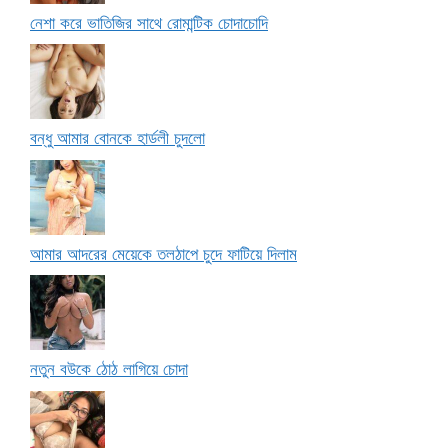
নেশা করে ভাতিজির সাথে রোমান্টিক চোদাচোদি
বন্ধু আমার বোনকে হার্ডলী চুদলো
আমার আদরের মেয়েকে তলঠাপে চুদে ফাটিয়ে দিলাম
নতুন বউকে ঠোঠ লাগিয়ে চোদা