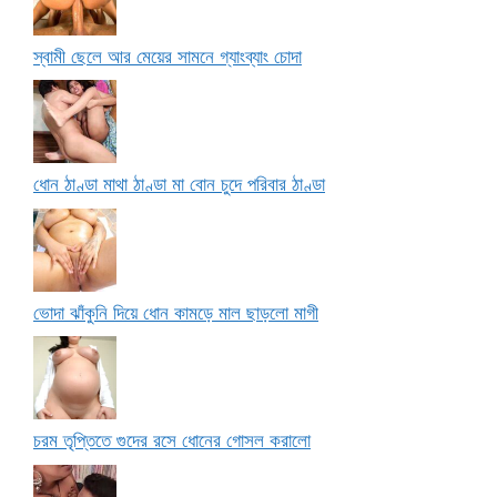
স্বামী ছেলে আর মেয়ের সামনে গ্যাংব্যাং চোদা
ধোন ঠাণ্ডা মাথা ঠাণ্ডা মা বোন চুদে পরিবার ঠাণ্ডা
ভোদা ঝাঁকুনি দিয়ে ধোন কামড়ে মাল ছাড়লো মাগী
চরম তৃপ্তিতে গুদের রসে ধোনের গোসল করালো