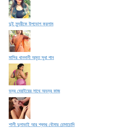
দুই সুন্দরীকে উপভোগ করলাম
মাসির খানদানী অমৃত সুধা পান
ভদ্র বেয়াইয়ের সাথে অভদ্র কাজ
শালী দুলাভাই আর শ্বশুর বৌমার চোদাচোদি