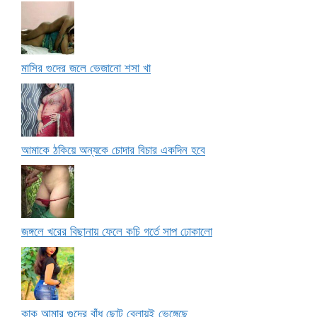
মাসির গুদের জলে ভেজানো শসা খা
আমাকে ঠকিয়ে অন্যকে চোদার বিচার একদিন হবে
জঙ্গলে খরের বিছানায় ফেলে কচি গর্তে সাপ ঢোকালো
কাকু আমার গুদের বাঁধ ছোট বেলায়ই ভেঙ্গেছে