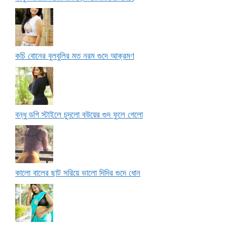
কচি বোনের বুলবুলির মত নরম গুদে আক্রমণ
বন্ধু ডগি স্টাইলে চুদলো বউয়ের গুদ ফুলে গেলো
কালো বালের ছাট সরিয়ে ভালো দিদির গুদে ধোন