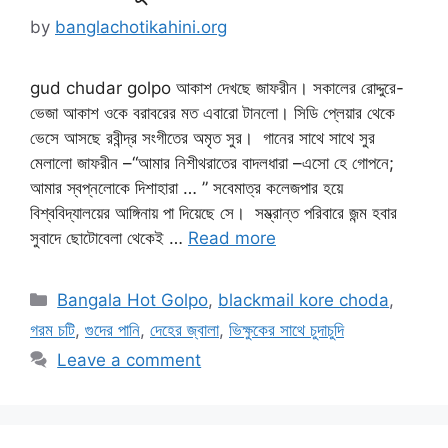
by
banglachotikahini.org
gud chudar golpo আকাশ দেখছে জাফরীন। সকালের রোদ্দুরে-
ভেজা আকাশ ওকে বরাবরের মত এবারো টানলো। সিডি প্লেয়ার থেকে
ভেসে আসছে রবীন্দ্র সংগীতের অমৃত সুর। গানের সাথে সাথে সুর
মেলালো জাফরীন –“আমার নিশীথরাতের বাদলধারা –এসো হে গোপনে;
আমার স্বপ্নলোকে দিশাহারা … ” সবেমাত্র কলেজপার হয়ে
বিশ্ববিদ্যালয়ের আঙ্গিনায় পা দিয়েছে সে। সম্ভ্রান্ত পরিবারে জন্ম হবার
সুবাদে ছোটোবেলা থেকেই …
Read more
Categories
Bangala Hot Golpo
,
blackmail kore choda
,
গরম চটি
,
গুদের পানি
,
দেহের জ্বালা
,
ভিক্ষুকের সাথে চুদাচুদি
Leave a comment