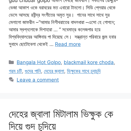
gud chudar golpo আকাশ দেখছে জাফরীন। সকালের রোদ্দুরে-
ভেজা আকাশ ওকে বরাবরের মত এবারো টানলো। সিডি প্লেয়ার থেকে
ভেসে আসছে রবীন্দ্র সংগীতের অমৃত সুর। গানের সাথে সাথে সুর
মেলালো জাফরীন –“আমার নিশীথরাতের বাদলধারা –এসো হে গোপনে;
আমার স্বপ্নলোকে দিশাহারা … ” সবেমাত্র কলেজপার হয়ে
বিশ্ববিদ্যালয়ের আঙ্গিনায় পা দিয়েছে সে। সম্ভ্রান্ত পরিবারে জন্ম হবার
সুবাদে ছোটোবেলা থেকেই …
Read more
Categories
Bangala Hot Golpo
,
blackmail kore choda
,
গরম চটি
,
গুদের পানি
,
দেহের জ্বালা
,
ভিক্ষুকের সাথে চুদাচুদি
Leave a comment
দেহের জ্বালা মিটালাম ভিক্ষুক কে
দিয়ে গুদ চুদিয়ে