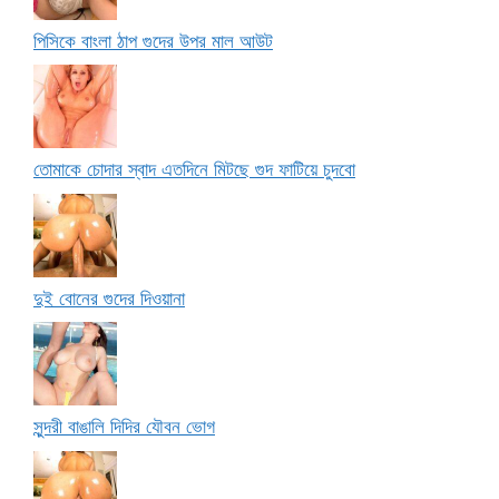
পিসিকে বাংলা ঠাপ গুদের উপর মাল আউট
তোমাকে চোদার স্বাদ এতদিনে মিটছে গুদ ফাটিয়ে চুদবো
দুই বোনের গুদের দিওয়ানা
সুন্দরী বাঙালি দিদির যৌবন ভোগ