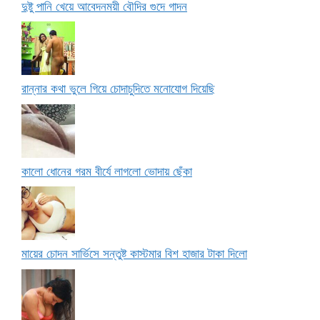
দুষ্টু পানি খেয়ে আবেদনময়ী বৌদির গুদে গাদন
রান্নার কথা ভুলে গিয়ে চোদাচুদিতে মনোযোগ দিয়েছি
কালো ধোনের গরম বীর্যে লাগলো ভোদায় ছেঁকা
মায়ের চোদন সার্ভিসে সন্তুষ্ট কাস্টমার বিশ হাজার টাকা দিলো