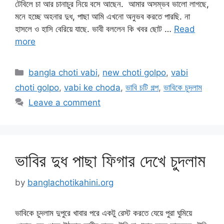
টেবিলে চা আর চানাচুর নিয়ে বসে আছেন. আমার অসম্ভব ভালো লাগছে,
মনে হচ্ছে অহনার দুধ, পাছা আমি এখনো অনুভব করতে পারছি. না
হাসলে ও হাসি বেরিয়ে যাছে. ভাবী বললেন কি খবর ছোট …
Read
more
Categories
bangla choti vabi
,
new choti golpo
,
vabi
choti golpo
,
vabi ke choda
,
ভাবি চটি গল্প
,
ভাবিকে চুদলাম
Leave a comment
ভাবির দুধ পাছা ফিগার দেখে চুদলাম
by
banglachotikahini.org
ভাবিকে চুদলাম দুপুরে খাবার পরে একটু রেস্ট করতে যেয়ে পুরা ঘুমিয়ে