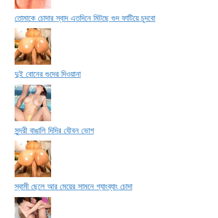
তোমাকে চোদার স্বাদ এতদিনে মিটছে গুদ ফাটিয়ে চুদবো
দুই বোনের গুদের দিওয়ানা
সুন্দরী বাঙালি দিদির যৌবন ভোগ
স্বামী ছেলে আর মেয়ের সামনে গ্যাংব্যাং চোদা