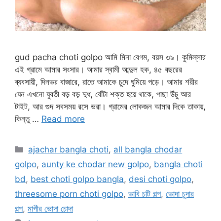
gud pacha choti golpo আমি মিনা বেগম, বয়স ৩৯। কুমিল্লার
এই গ্রামে আমার সংসার। আমার স্বামী আব্দুল হক, ৪৫ বছরের
ব্যবসায়ী, দিনভর বাজারে, রাতে আমাকে চুদে ঘুমিয়ে পড়ে। আমার শরীর
যেন এখনো যুবতী বড় বড় দুধ, বোঁটা শক্ত হয়ে থাকে, পাছা উঁচু আর
টাইট, আর গুদ সবসময় রসে ভরা। গ্রামের লোকজন আমার দিকে তাকায়,
কিন্তু …
Read more
Categories
ajachar bangla choti
,
all bangla chodar
golpo
,
aunty ke chodar new golpo
,
bangla choti
bd
,
best choti golpo bangla
,
desi choti golpo
,
threesome porn choti golpo
,
ভাবি চটি গল্প
,
ভোদা চুদার
গল্প
,
মাগীর ভোদা চোদা