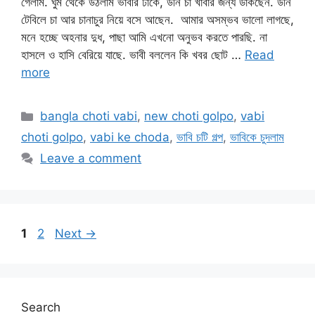
গেলাম. ঘুম থেকে উঠলাম ভাবীর ঢাকে, উনি চা খাবার জন্য ডাকছেন. উনি
টেবিলে চা আর চানাচুর নিয়ে বসে আছেন. আমার অসম্ভব ভালো লাগছে,
মনে হচ্ছে অহনার দুধ, পাছা আমি এখনো অনুভব করতে পারছি. না
হাসলে ও হাসি বেরিয়ে যাছে. ভাবী বললেন কি খবর ছোট …
Read
more
Categories
bangla choti vabi
,
new choti golpo
,
vabi
choti golpo
,
vabi ke choda
,
ভাবি চটি গল্প
,
ভাবিকে চুদলাম
Leave a comment
Page
Page
1
2
Next
→
Search