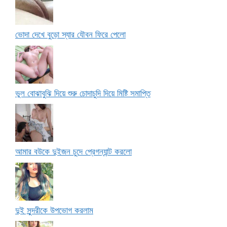
ভোদা দেখে বুড়ো স্যার যৌবন ফিরে পেলো
ভুল বোঝাবুঝি দিয়ে শুরু চোদাচুদি দিয়ে মিষ্টি সমাপ্তি
আমার বউকে দুইজন চুদে প্রেগন্যান্ট করলো
দুই সুন্দরীকে উপভোগ করলাম