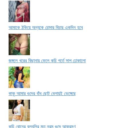
আমাকে ঠকিয়ে অন্যকে চোদার বিচার একদিন হবে
জঙ্গলে খরের বিছানায় ফেলে কচি গর্তে সাপ ঢোকালো
কাকু আমার গুদের বাঁধ ছোট বেলায়ই ভেঙ্গেছে
কচি বোনের বুলবুলির মত নরম গুদে আক্রমণ