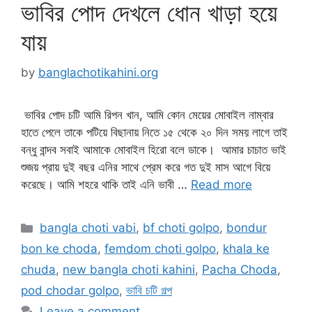
ভাবির পোদ দেখলে ধোন খাড়া হয়ে
যায়
by
banglachotikahini.org
ভাবির পোদ চটি আমি রিপন খান, আমি কোন মেয়ের মোবাইল নাম্বার
হাতে পেলে তাকে পটিয়ে বিছানায় নিতে ১৫ থেকে ২০ দিন সময় লাগে তাই
বন্ধু বান্দব সবাই আমাকে মোবাইল হিরো বলে ডাকে। আমার চাচাত ভাই
শুজয় প্রায় দুই বছর এনির সাথে প্রেম করে গত দুই মাস আগে বিয়ে
করেছে। আমি শহরে থাকি তাই এনি ভাবী …
Read more
Categories
bangla choti vabi
,
bf choti golpo
,
bondur
bon ke choda
,
femdom choti golpo
,
khala ke
chuda
,
new bangla choti kahini
,
Pacha Choda
,
pod chodar golpo
,
ভাবি চটি গল্প
Leave a comment