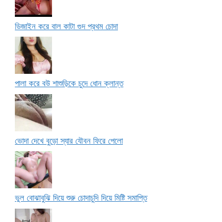
ডিজাইন করে বাল কাটা গুদ প্রথম চোদা
পালা করে বউ শাশুড়িকে চুদে ধোন ক্লান্ত
ভোদা দেখে বুড়ো স্যার যৌবন ফিরে পেলো
ভুল বোঝাবুঝি দিয়ে শুরু চোদাচুদি দিয়ে মিষ্টি সমাপ্তি