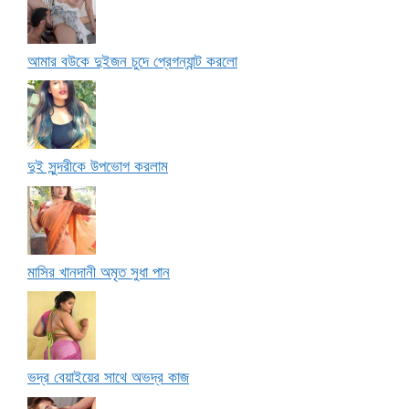
আমার বউকে দুইজন চুদে প্রেগন্যান্ট করলো
দুই সুন্দরীকে উপভোগ করলাম
মাসির খানদানী অমৃত সুধা পান
ভদ্র বেয়াইয়ের সাথে অভদ্র কাজ