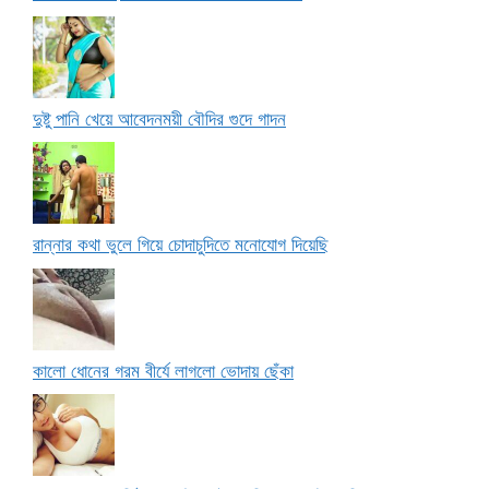
দুষ্টু পানি খেয়ে আবেদনময়ী বৌদির গুদে গাদন
রান্নার কথা ভুলে গিয়ে চোদাচুদিতে মনোযোগ দিয়েছি
কালো ধোনের গরম বীর্যে লাগলো ভোদায় ছেঁকা