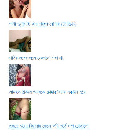
শালী দুলাভাই আর শ্বশুর বৌমার চোদাচোদি
মাসির গুদের জলে ভেজানো শসা খা
আমাকে ঠকিয়ে অন্যকে চোদার বিচার একদিন হবে
জঙ্গলে খরের বিছানায় ফেলে কচি গর্তে সাপ ঢোকালো