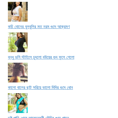
কচি বোনের বুলবুলির মত নরম গুদে আক্রমণ
বন্ধু ডগি স্টাইলে চুদলো বউয়ের গুদ ফুলে গেলো
কালো বালের ছাট সরিয়ে ভালো দিদির গুদে ধোন
দুষ্টু পানি খেয়ে আবেদনময়ী বৌদির গুদে গাদন