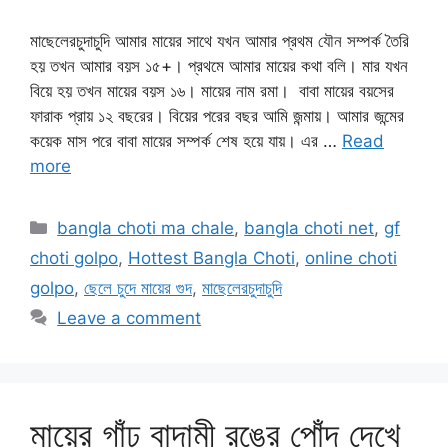
মাছেলেরচুদাচুদি আমার মায়ের সাথে যখন আমার প্রথম যৌন সম্পর্ক তৈরি
হয় তখন আমার বয়স ১৫+। প্রথমে আমার মায়ের কথা বলি। মার যখন
বিয়ে হয় তখন মায়ের বয়স ১৬। মায়ের নাম রমা। বাবা মায়ের বয়সের
ফারাক প্রায় ১২ বছরের। বিয়ের পরের বছর আমি জন্মায়। আমার জন্মের
কয়েক মাস পরে বাবা মায়ের সম্পর্ক শেষ হয়ে যায়। এর …
Read
more
Categories
bangla choti ma chale
,
bangla choti net
,
gf
choti golpo
,
Hottest Bangla Choti
,
online choti
golpo
,
ছেলে চুদে মায়ের গুদ
,
মাছেলেরচুদাচুদি
Leave a comment
মায়ের গাঁঢ় বাদামী রঙের পোঁদ দেখে