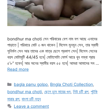
bondhur ma choti সেন পরিবারের বেশ নাম যশ আছে এনাদের
পাড়াতে | পরিবারে মোট ৩ জন থাকেন | মিসেস মুনমুন সেন, তার স্বামী
সুনির্মল সেন আর তাদের এক মাত্র ছেলে প্রকাশ সেন| মিসেস সেনের
বয়স মোটামুটি 44/45 হবে| মোটাসোটা ফোর্স আরে খুব লম্বা প্রায়
৫’৮” হবেন| আর অনের স্বামীর বয়স ৫৫ হবে| আমরা আমাদের সব …
Read more
Categories
bagla panu golpo
,
Bngla Choti Collection
,
bondhur ma choti
,
ছেলে চুদে মায়ের গুদ
,
নিউ চটি গল্প
,
পুটকি
মারার গল্প
,
বাংলা চটি নতুন
Leave a comment