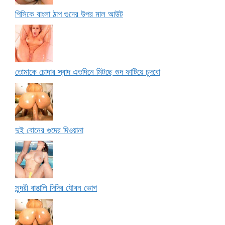
পিসিকে বাংলা ঠাপ গুদের উপর মাল আউট
তোমাকে চোদার স্বাদ এতদিনে মিটছে গুদ ফাটিয়ে চুদবো
দুই বোনের গুদের দিওয়ানা
সুন্দরী বাঙালি দিদির যৌবন ভোগ