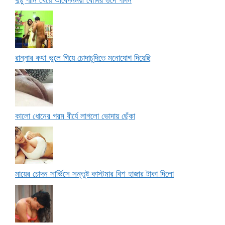
রান্নার কথা ভুলে গিয়ে চোদাচুদিতে মনোযোগ দিয়েছি
কালো ধোনের গরম বীর্যে লাগলো ভোদায় ছেঁকা
মায়ের চোদন সার্ভিসে সন্তুষ্ট কাস্টমার বিশ হাজার টাকা দিলো