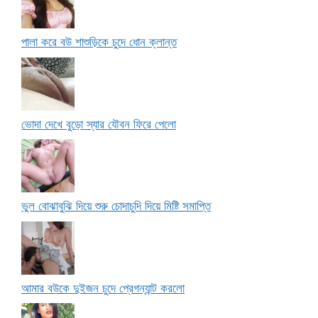
পালা করে বউ শাশুড়িকে চুদে ধোন ক্লান্ত
ভোদা দেখে বুড়ো স্যার যৌবন ফিরে পেলো
ভুল বোঝাবুঝি দিয়ে শুরু চোদাচুদি দিয়ে মিষ্টি সমাপ্তি
আমার বউকে দুইজন চুদে প্রেগন্যান্ট করলো