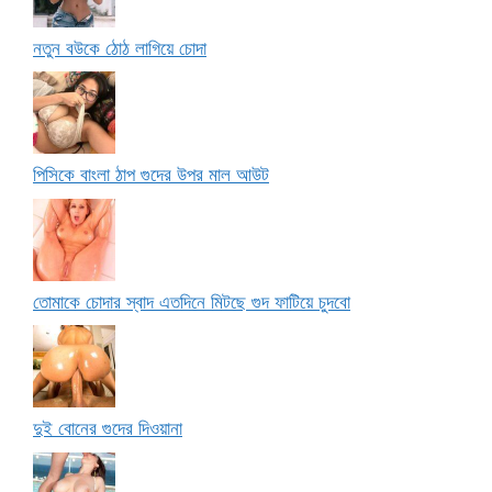
নতুন বউকে ঠোঠ লাগিয়ে চোদা
পিসিকে বাংলা ঠাপ গুদের উপর মাল আউট
তোমাকে চোদার স্বাদ এতদিনে মিটছে গুদ ফাটিয়ে চুদবো
দুই বোনের গুদের দিওয়ানা