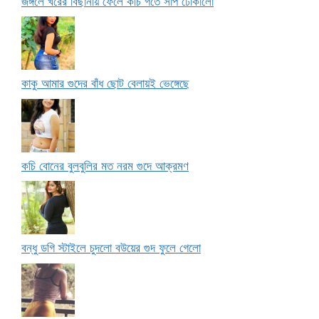
জঙ্গলে খরের বিছানায় ফেলে কচি গর্তে সাপ ঢোকালো
কাকু আমার গুদের বাঁধ ছোট বেলায়ই ভেঙ্গেছে
কচি বোনের বুলবুলির মত নরম গুদে আক্রমণ
বন্ধু ডগি স্টাইলে চুদলো বউয়ের গুদ ফুলে গেলো