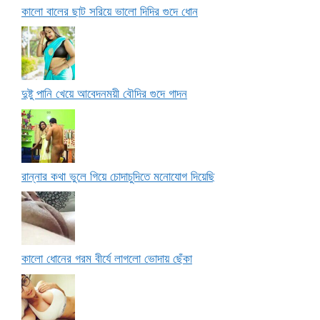
কালো বালের ছাট সরিয়ে ভালো দিদির গুদে ধোন
দুষ্টু পানি খেয়ে আবেদনময়ী বৌদির গুদে গাদন
রান্নার কথা ভুলে গিয়ে চোদাচুদিতে মনোযোগ দিয়েছি
কালো ধোনের গরম বীর্যে লাগলো ভোদায় ছেঁকা