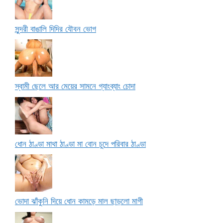
সুন্দরী বাঙালি দিদির যৌবন ভোগ
স্বামী ছেলে আর মেয়ের সামনে গ্যাংব্যাং চোদা
ধোন ঠাণ্ডা মাথা ঠাণ্ডা মা বোন চুদে পরিবার ঠাণ্ডা
ভোদা ঝাঁকুনি দিয়ে ধোন কামড়ে মাল ছাড়লো মাগী