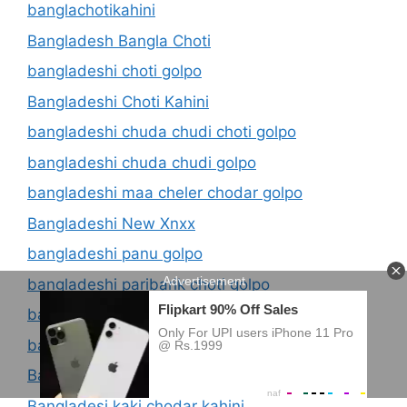
banglachotikahini
Bangladesh Bangla Choti
bangladeshi choti golpo
Bangladeshi Choti Kahini
bangladeshi chuda chudi choti golpo
bangladeshi chuda chudi golpo
bangladeshi maa cheler chodar golpo
Bangladeshi New Xnxx
bangladeshi panu golpo
bangladeshi paribarik choti golpo
bangladeshi vabi ke choda
bangladesi choti golpo
Bangladesi Choti Kahini Com
Bangladesi kaki chodar kahini