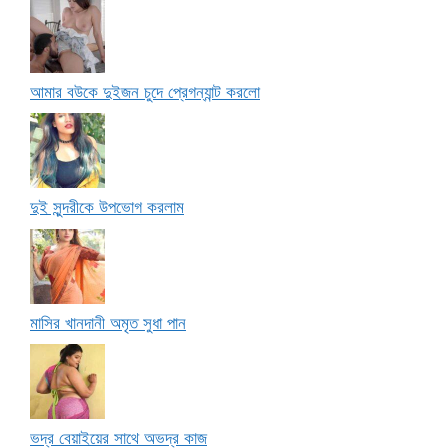
আমার বউকে দুইজন চুদে প্রেগন্যান্ট করলো
দুই সুন্দরীকে উপভোগ করলাম
মাসির খানদানী অমৃত সুধা পান
ভদ্র বেয়াইয়ের সাথে অভদ্র কাজ