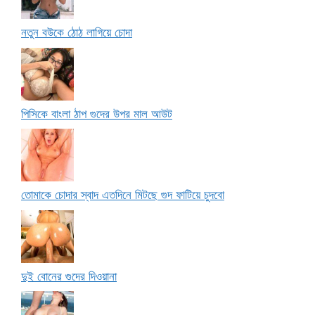
নতুন বউকে ঠোঠ লাগিয়ে চোদা
পিসিকে বাংলা ঠাপ গুদের উপর মাল আউট
তোমাকে চোদার স্বাদ এতদিনে মিটছে গুদ ফাটিয়ে চুদবো
দুই বোনের গুদের দিওয়ানা