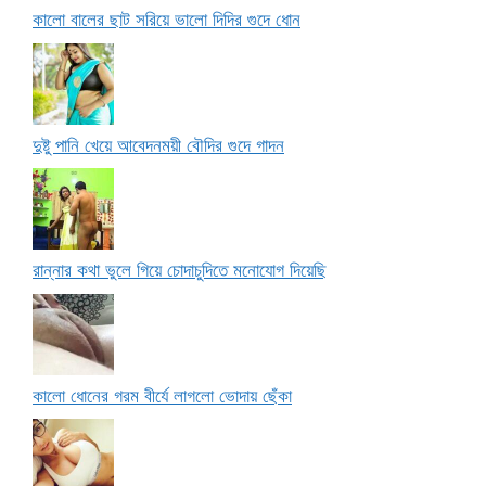
কালো বালের ছাট সরিয়ে ভালো দিদির গুদে ধোন
দুষ্টু পানি খেয়ে আবেদনময়ী বৌদির গুদে গাদন
রান্নার কথা ভুলে গিয়ে চোদাচুদিতে মনোযোগ দিয়েছি
কালো ধোনের গরম বীর্যে লাগলো ভোদায় ছেঁকা