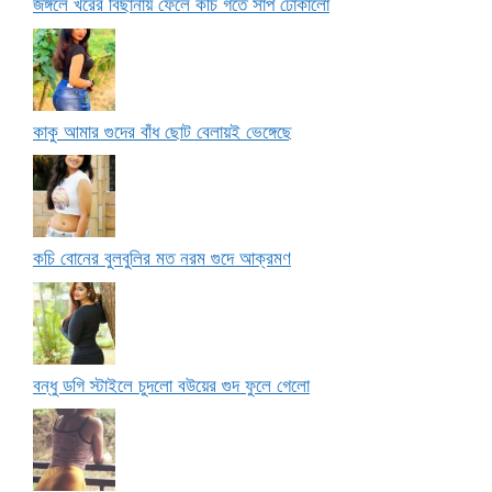
জঙ্গলে খরের বিছানায় ফেলে কচি গর্তে সাপ ঢোকালো
কাকু আমার গুদের বাঁধ ছোট বেলায়ই ভেঙ্গেছে
কচি বোনের বুলবুলির মত নরম গুদে আক্রমণ
বন্ধু ডগি স্টাইলে চুদলো বউয়ের গুদ ফুলে গেলো