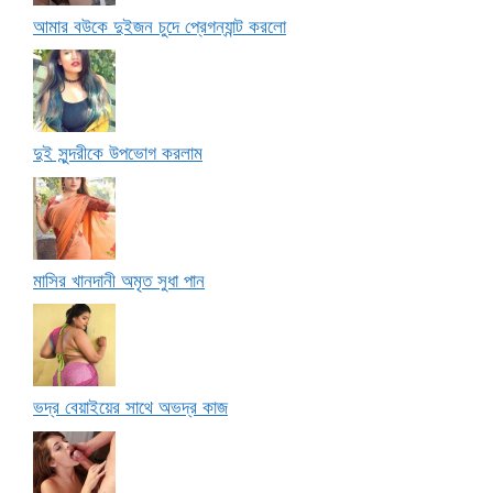
আমার বউকে দুইজন চুদে প্রেগন্যান্ট করলো
দুই সুন্দরীকে উপভোগ করলাম
মাসির খানদানী অমৃত সুধা পান
ভদ্র বেয়াইয়ের সাথে অভদ্র কাজ