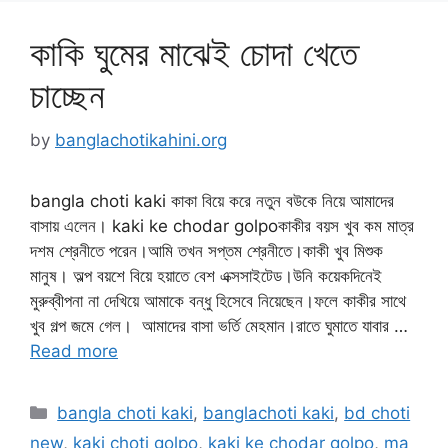
কাকি ঘুমের মাঝেই চোদা খেতে
চাচ্ছেন
by
banglachotikahini.org
bangla choti kaki কাকা বিয়ে করে নতুন বউকে নিয়ে আমাদের
বাসায় এলেন। kaki ke chodar golpoকাকীর বয়স খুব কম মাত্র
দশম শ্রেনীতে পরেন।আমি তখন সপ্তম শ্রেনীতে।কাকী খুব মিশুক
মানুষ। অল্প বয়শে বিয়ে হয়াতে বেশ এক্সসাইটেড।উনি কয়েকদিনেই
মুরুব্বীপনা না দেখিয়ে আমাকে বন্ধু হিসেবে নিয়েছেন।ফলে কাকীর সাথে
খুব গল্প জমে গেল। আমাদের বাসা ভর্তি মেহমান।রাতে ঘুমাতে যাবার …
Read more
Categories
bangla choti kaki
,
banglachoti kaki
,
bd choti
new
,
kaki choti golpo
,
kaki ke chodar golpo
,
ma