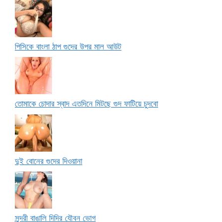
পিসিকে বাংলা ঠাপ গুদের উপর মাল আউট
তোমাকে চোদার স্বাদ এতদিনে মিটছে গুদ ফাটিয়ে চুদবো
দুই বোনের গুদের দিওয়ানা
সুন্দরী বাঙালি দিদির যৌবন ভোগ