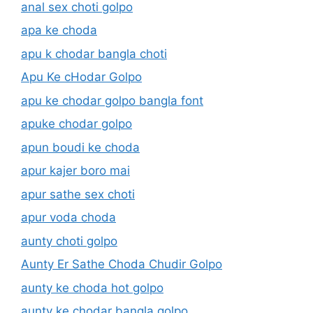
anal sex choti golpo
apa ke choda
apu k chodar bangla choti
Apu Ke cHodar Golpo
apu ke chodar golpo bangla font
apuke chodar golpo
apun boudi ke choda
apur kajer boro mai
apur sathe sex choti
apur voda choda
aunty choti golpo
Aunty Er Sathe Choda Chudir Golpo
aunty ke choda hot golpo
aunty ke chodar bangla golpo