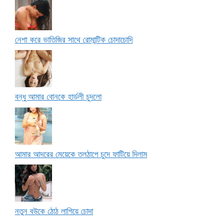
নেশা করে ভাতিজির সাথে রোমান্টিক চোদাচোদি
বন্ধু আমার বোনকে হার্ডলী চুদলো
আমার আদরের মেয়েকে তলঠাপে চুদে ফাটিয়ে দিলাম
নতুন বউকে ঠোঠ লাগিয়ে চোদা