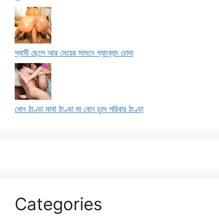
স্বামী ছেলে আর মেয়ের সামনে গ্যাংব্যাং চোদা
ধোন ঠাণ্ডা মাথা ঠাণ্ডা মা বোন চুদে পরিবার ঠাণ্ডা
Categories