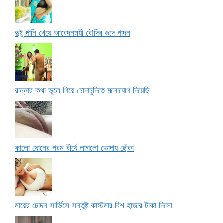
দুষ্টু পানি খেয়ে আবেদনময়ী বৌদির গুদে গাদন
রান্নার কথা ভুলে গিয়ে চোদাচুদিতে মনোযোগ দিয়েছি
কালো ধোনের গরম বীর্যে লাগলো ভোদায় ছেঁকা
মায়ের চোদন সার্ভিসে সন্তুষ্ট কাস্টমার বিশ হাজার টাকা দিলো