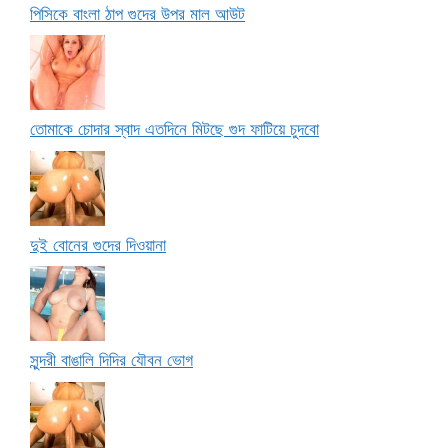
পিসিকে বাংলা ঠাপ গুদের উপর মাল আউট
তোমাকে চোদার স্বাদ এতদিনে মিটছে গুদ ফাটিয়ে চুদবো
দুই বোনের গুদের দিওয়ানা
সুন্দরী বাঙালি দিদির যৌবন ভোগ