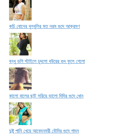
কচি বোনের বুলবুলির মত নরম গুদে আক্রমণ
বন্ধু ডগি স্টাইলে চুদলো বউয়ের গুদ ফুলে গেলো
কালো বালের ছাট সরিয়ে ভালো দিদির গুদে ধোন
দুষ্টু পানি খেয়ে আবেদনময়ী বৌদির গুদে গাদন