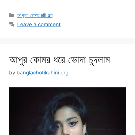
Categories
আপুকে চোদার চটি গল্প
Leave a comment
আপুর কোমর ধরে ভোদা চুদলাম
by
banglachotikahini.org