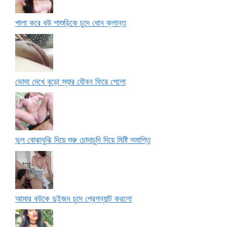
পালা করে বউ শাশুড়িকে চুদে ধোন ক্লান্ত
ভোদা দেখে বুড়ো স্যার যৌবন ফিরে পেলো
ভুল বোঝাবুঝি দিয়ে শুরু চোদাচুদি দিয়ে মিষ্টি সমাপ্তি
আমার বউকে দুইজন চুদে প্রেগন্যান্ট করলো