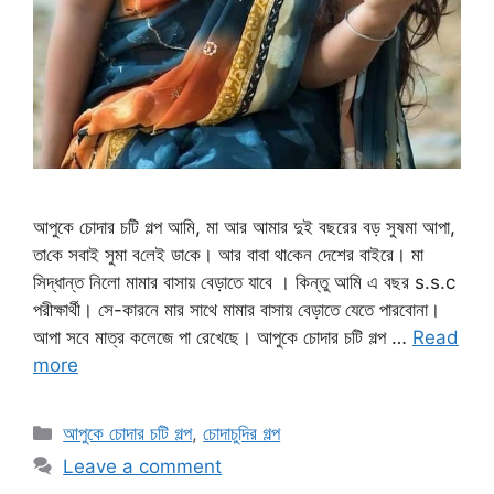
আপুকে চোদার চটি গল্প আমি, মা আর আমার দুই বছরের বড় সুষমা আপা,
তা‌কে সবাই সুমা ব‌লেই ডা‌কে। আর বাবা থা‌কেন দেশের বাইরে। মা
সিদ্ধান্ত নিলো মামার বাসায় বেড়াতে যাবে । কিন্তু আমি এ বছর s.s.c
পরীক্ষার্থী। সে-কারনে মার সাথে মামার বাসায় বেড়াতে যেতে পারবোনা।
আপা সবে মাত্র কলেজে পা রেখেছে। আপুকে চোদার চটি গল্প …
Read
more
Categories
আপুকে চোদার চটি গল্প
,
চোদাচুদির গল্প
Leave a comment